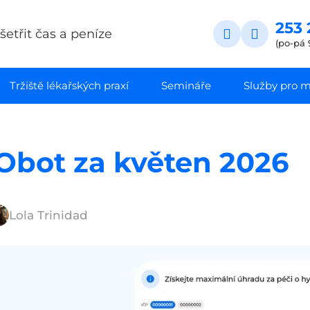
253 
etřit čas a peníze
(po-pá 
Tržiště lékařských praxí
Semináře
Služby pro ma
Obot za květen 2026
Lola Trinidad