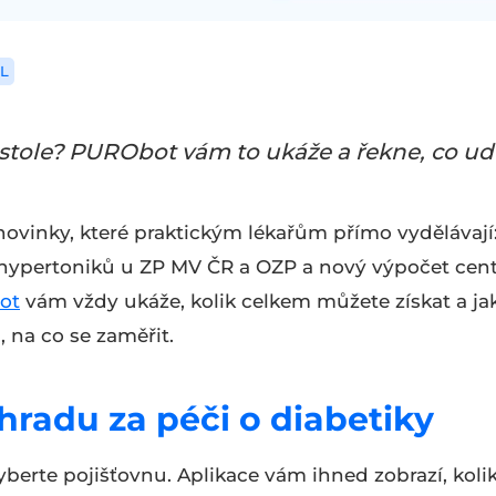
L
a stole? PURObot vám to ukáže a řekne, co ud
novinky, které praktickým lékařům přímo vydělávají
a hypertoniků u ZP MV ČR a OZP a nový výpočet cen
ot
vám vždy ukáže, kolik celkem můžete získat a ja
 na co se zaměřit.
hradu za péči o diabetiky
berte pojišťovnu. Aplikace vám ihned zobrazí, koli