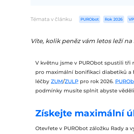
Témata v článku
PURObot
Rok 2026
VP
Víte, kolik peněz vám letos leží n
V květnu jsme v PURObot spustili tři 
pro maximální bonifikaci diabetiků 
léčby
ZUM
/
ZULP
pro rok 2026.
PUROb
podmínky musíte splnit abyste věděli,
Získejte maximální ú
Otevřete v PURObot záložku Rady a vy