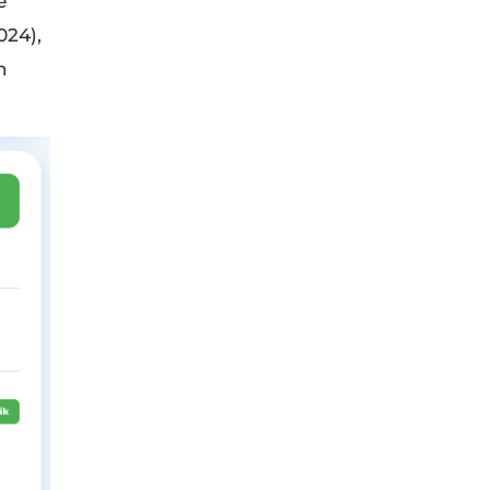
e
024),
h