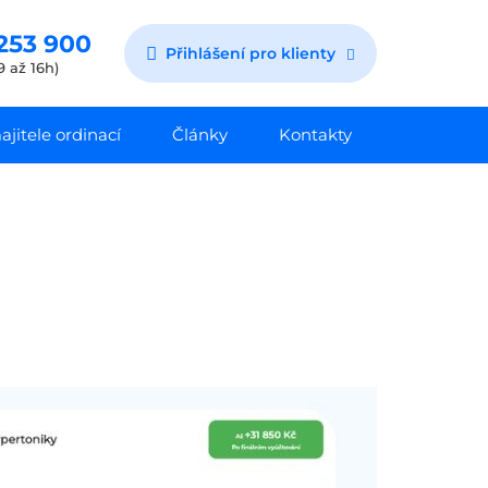
253 900
Přihlášení pro klienty
9 až 16h)
jitele ordinací
Články
Kontakty