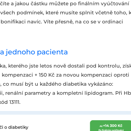
éčíte a jakou částku můžete po finálním vyúčtování
 všech podmínek, které musíte splnit včetně toho, 
bonifikaci navíc. Víte přesně, na co se v ordinaci
za jednoho pacienta
 kterého jste letos nově dostali pod kontrolu, zís
za kompenzaci + 150 Kč za novou kompenzaci oproti
 co musí být u každého diabetika vykázáno:
ii, renální parametry a kompletní lipidogram. Při H
d 13111.