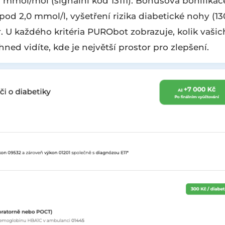
mmol/mol (signální kód 13111). Bonusová bonifikac
d 2,0 mmol/l, vyšetření rizika diabetické nohy (13
. U každého kritéria PURObot zobrazuje, kolik vašic
ned vidíte, kde je největší prostor pro zlepšení.