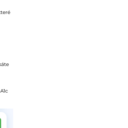
které
káte
bA1c