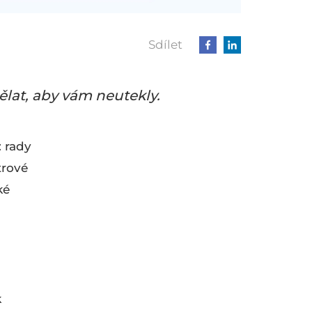
Sdílet
ělat, aby vám neutekly.
: rady
trové
ké
k