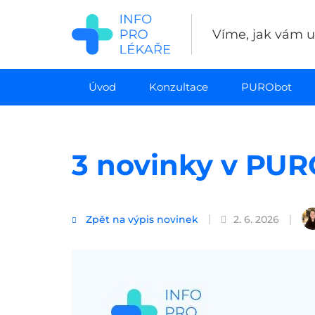
Přejít
k
Víme, jak vám uš
hlavnímu
obsahu
Úvod
Konzultace
PURObot
3 novinky v PUR
Zpět na výpis novinek
2. 6. 2026