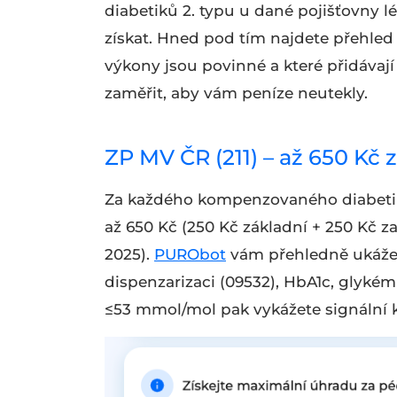
diabetiků 2. typu u dané pojišťovny l
získat. Hned pod tím najdete přehled
výkony jsou povinné a které přidávají 
zaměřit, aby vám peníze neutekly.
ZP MV ČR (211) – až 650 Kč 
Za každého kompenzovaného diabetika,
až 650 Kč (250 Kč základní + 250 Kč 
2025).
PURObot
vám přehledně ukáže,
dispenzarizaci (09532), HbA1c, glykém
≤53 mmol/mol pak vykážete signální kó