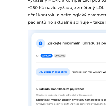
vykázaný HbA1c a kompenzaci pod 53 
+250 Kč navíc vyžaduje změřený LDL po
oční kontrolu a nefrologický parametr
pacientů ho aktuálně splňuje – takže h