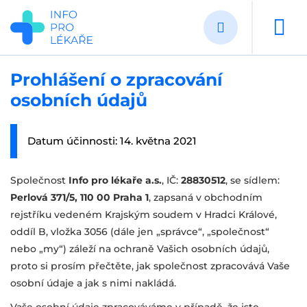
Přejít
k
hlavnímu
obsahu
Prohlášení o zpracování
osobních údajů
Datum účinnosti: 14. května 2021
Společnost
Info pro lékaře a.s.
, IČ:
28830512
, se sídlem:
Perlová 371/5, 110 00 Praha 1
, zapsaná v obchodním
rejstříku vedeném Krajským soudem v Hradci Králové,
oddíl B, vložka 3056 (dále jen „správce“, „společnost“
nebo „my“) záleží na ochraně Vašich osobních údajů,
proto si prosím přečtěte, jak společnost zpracovává Vaše
osobní údaje a jak s nimi nakládá.