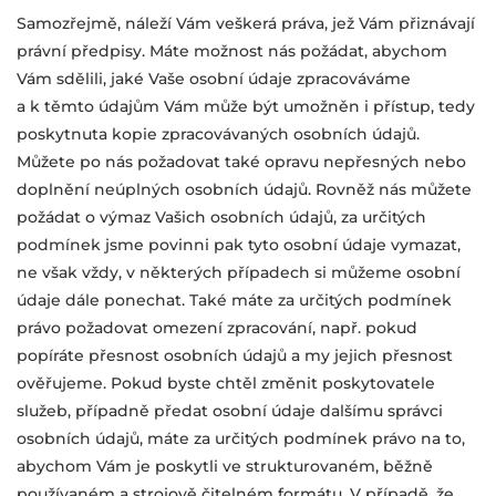
Samozřejmě, náleží Vám veškerá práva, jež Vám přiznávají
právní předpisy. Máte možnost nás požádat, abychom
Vám sdělili, jaké Vaše osobní údaje zpracováváme
a k těmto údajům Vám může být umožněn i přístup, tedy
poskytnuta kopie zpracovávaných osobních údajů.
Můžete po nás požadovat také opravu nepřesných nebo
doplnění neúplných osobních údajů. Rovněž nás můžete
požádat o výmaz Vašich osobních údajů, za určitých
podmínek jsme povinni pak tyto osobní údaje vymazat,
ne však vždy, v některých případech si můžeme osobní
údaje dále ponechat. Také máte za určitých podmínek
právo požadovat omezení zpracování, např. pokud
popíráte přesnost osobních údajů a my jejich přesnost
ověřujeme. Pokud byste chtěl změnit poskytovatele
služeb, případně předat osobní údaje dalšímu správci
osobních údajů, máte za určitých podmínek právo na to,
abychom Vám je poskytli ve strukturovaném, běžně
používaném a strojově čitelném formátu. V případě, že