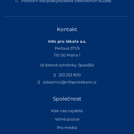
Provozní řád poskytovatele zdravotních služeb
Kontakt
Info pro lékaře a.s.
Perlová 371/5
110 00 Praha 1
id datové schránky: 5paa56z
253 253 900
zakaznici@infoprolekare.cz
Společnost
Kde nás najdete
Volné pozice
Pro média