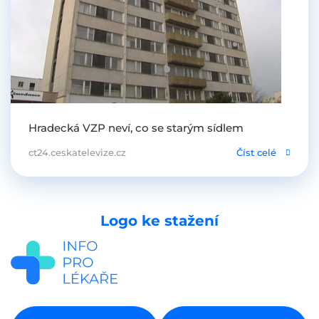
Hradecká VZP neví, co se starým sídlem
ct24.ceskatelevize.cz
Číst celé
Logo ke stažení