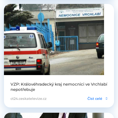
VZP: Královéhradecký kraj nemocnici ve Vrchlabí
nepotřebuje
ct24.ceskatelevize.cz
Číst celé