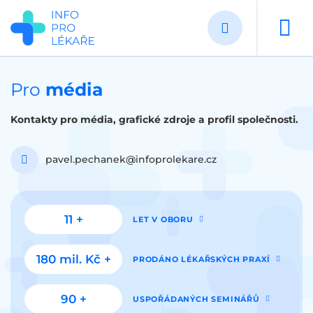
Přejít
k
hlavnímu
obsahu
Pro
média
Kontakty pro média, grafické zdroje a profil společnosti.
pavel.pechanek@infoprolekare.cz
11 +
LET V OBORU
180 mil. Kč +
PRODÁNO LÉKAŘSKÝCH PRAXÍ
90 +
USPOŘÁDANÝCH SEMINÁŘŮ