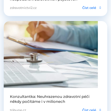
zdravotnictvi2.cz
Číst celé
Konzultantka: Neuhrazenou zdravotní péči
někdy počítáme i v milionech
tribune.cz
Číst celé