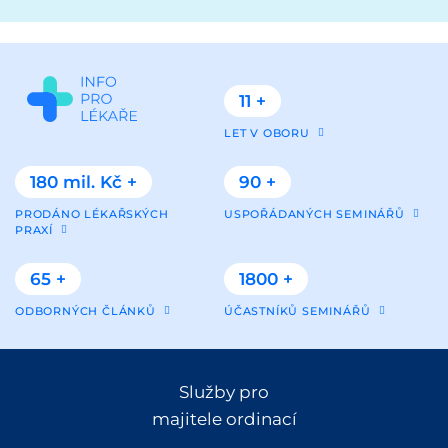
11 +
LET V OBORU
180 mil. Kč +
90 +
PRODÁNO LÉKAŘSKÝCH
USPOŘÁDANÝCH SEMINÁŘŮ
PRAXÍ
65 +
1800 +
ODBORNÝCH ČLÁNKŮ
ÚČASTNÍKŮ SEMINÁŘŮ
Služby pro
majitele ordinací