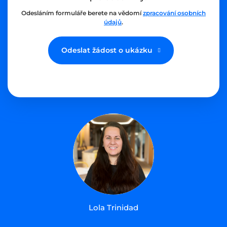
Odesláním formuláře berete na vědomí
zpracování osobních
údajů
.
Odeslat žádost o ukázku
Lola Trinidad