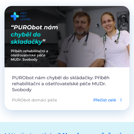
PURObot nám chyběl do skládačky: Příběh
rehabilitační a ošetřovatelské péče MUDr.
Svobody
PURObot domácí péče
Přečíst celé