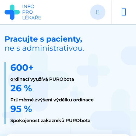
Přejít
k
hlavnímu
obsahu
Pracujte s pacienty,
ne s administrativou.
600+
ordinací využívá PURObota
26 %
Průměrné zvýšení výdělku ordinace
95 %
Spokojenost zákazníků PURObota