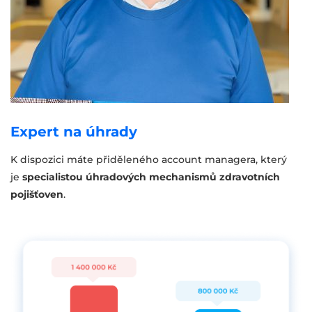
Expert na úhrady
K dispozici máte přiděleného account managera, který
je
specialistou úhradových mechanismů zdravotních
pojišťoven
.