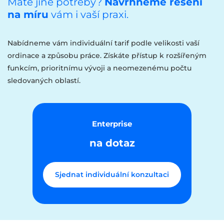
Máte jiné potřeby?
Navrhneme řešení
na míru
vám i vaší praxi.
Nabídneme vám individuální tarif podle velikosti vaší
ordinace a způsobu práce. Získáte přístup k rozšířeným
funkcím, prioritnímu vývoji a neomezenému počtu
sledovaných oblastí.
Enterprise
na dotaz
Sjednat individuální konzultaci