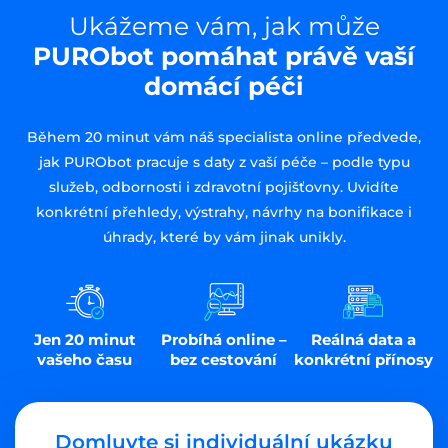
Ukážeme vám, jak může
PURObot pomáhat právě vaší
domácí péči
Během 20 minut vám náš specialista online předvede,
jak PURObot pracuje s daty z vaší péče – podle typu
služeb, odbornosti i zdravotní pojišťovny. Uvidíte
konkrétní přehledy, výstrahy, návrhy na bonifikace i
úhrady, které by vám jinak unikly.
Jen 20 minut
Probíhá online –
Reálná data a
vašeho času
bez cestování
konkrétní přínosy
Domluvte si individuální ukázku