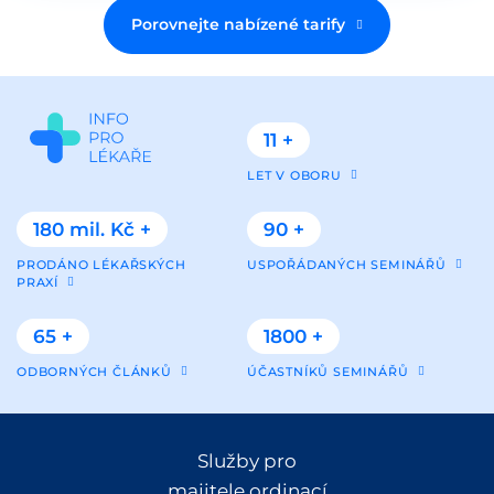
Porovnejte nabízené tarify
11 +
LET V OBORU
180 mil. Kč +
90 +
PRODÁNO LÉKAŘSKÝCH
USPOŘÁDANÝCH SEMINÁŘŮ
PRAXÍ
65 +
1800 +
ODBORNÝCH ČLÁNKŮ
ÚČASTNÍKŮ SEMINÁŘŮ
Služby pro
majitele ordinací