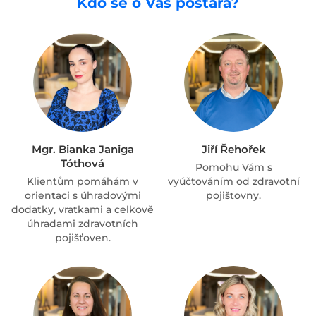
Kdo se o Vás postará?
Mgr. Bianka Janiga
Jiří Řehořek
Tóthová
Pomohu Vám s
Klientům pomáhám v
vyúčtováním od zdravotní
orientaci s úhradovými
pojišťovny.
dodatky, vratkami a celkově
úhradami zdravotních
pojišťoven.