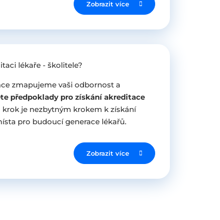
Zobrazit více
taci lékaře - školitele?
ce zmapujeme vaši odbornost a
ete předpoklady pro získání akreditace
o krok je nezbytným krokem k získání
ísta pro budoucí generace lékařů.
Zobrazit více