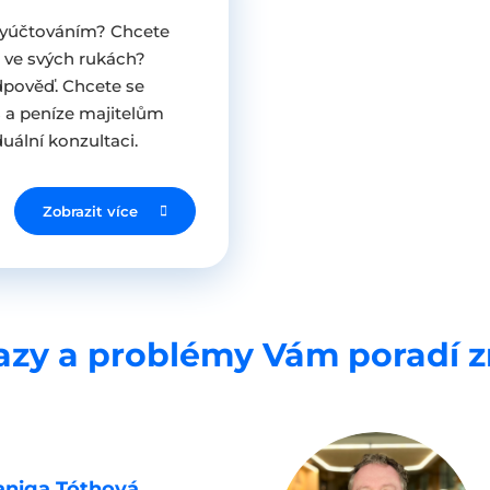
vyúčtováním? Chcete
 ve svých rukách?
dpověď. Chcete se
 a peníze majitelům
uální konzultaci.
Zobrazit více
azy a problémy Vám poradí z
aniga Tóthová