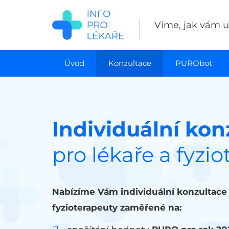
Přejít
k
Víme, jak vám uš
hlavnímu
obsahu
Úvod
Konzultace
PURObot
Individuální kon
pro lékaře a fyzi
Nabízíme Vám individuální konzultace 
fyzioterapeuty zaměřené na: