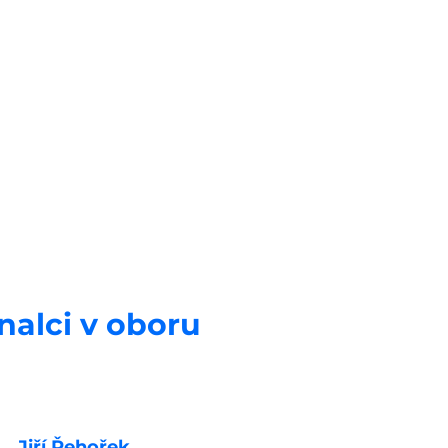
nalci v oboru
Jiří Řehořek