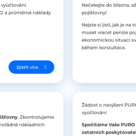
 vyúčtování.
Nečekejte do března, až
O a průměrné náklady
pojišťovny!
Nejste si jistí, jak je 
muset vracet peníze poj
ekonomickou situaci s
během konzultace.
Zjistit více
Žádost o navýšení PURO
vyúčtování
išťovny
. Zkontrolujeme
mořádně nákladních
Spočítáme Vaše PURO 
ostatních poskytovate