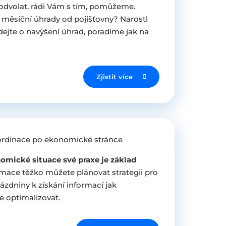
 odvolat, rádi Vám s tím, pomůžeme.
měsíční úhrady od pojišťovny? Narostl
ejte o navýšení úhrad, poradíme jak na
Zjistit více
ordinace po ekonomické stránce
omické situace své praxe je základ
rmace těžko můžete plánovat strategii pro
rázdniny k získání informací jak
 optimalizovat.