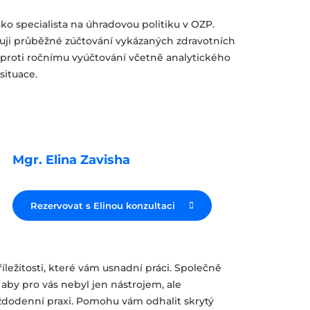
ako specialista na úhradovou politiku v OZP.
ji průběžné zúčtování vykázaných zdravotních
í proti ročnímu vyúčtování včetně analytického
situace.
Mgr. Elina Zavisha
Rezervovat s Elinou konzultaci
íležitosti, které vám usnadní práci. Společně
by pro vás nebyl jen nástrojem, ale
dodenní praxi. Pomohu vám odhalit skrytý