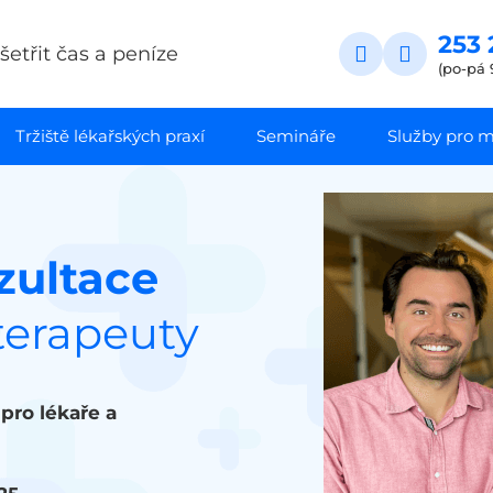
253 
etřit čas a peníze
(po-pá 
Tržiště lékařských praxí
Semináře
Služby pro ma
zultace
oterapeuty
pro lékaře a