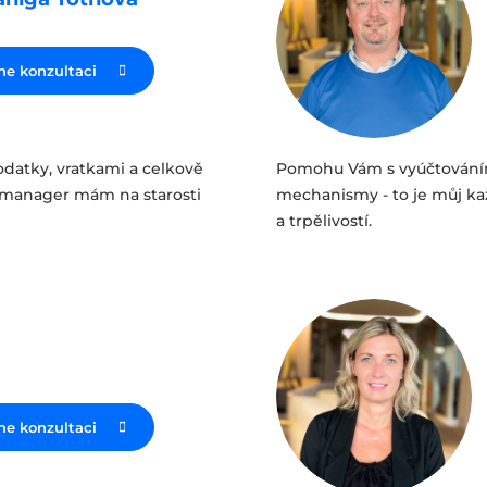
ne konzultaci
datky, vratkami a celkově
Pomohu Vám s vyúčtováním
t manager mám na starosti
mechanismy - to je můj ka
a trpělivostí.
ne konzultaci