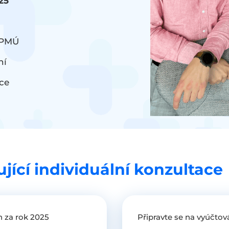
25
 PMÚ
ní
ce
ící individuální konzultace
n za rok 2025
Připravte se na vyúčtov