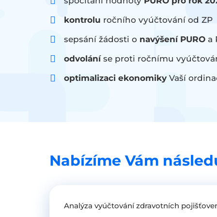
spočítání hodnoty
PURO pro rok 20
kontrolu
ročního vyúčtování od ZP
sepsání žádosti o
navýšení PURO
a
odvolání
se proti ročnímu vyúčtová
optimalizaci ekonomiky
Vaší ordina
Nabízíme Vám následuj
Analýza vyúčtování zdravotních pojišťove