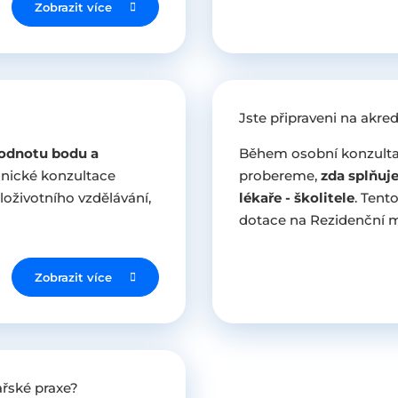
Zobrazit více
Jste připraveni na akredi
hodnotu bodu a
Během osobní konzulta
onické konzultace
probereme,
zda splňuj
životního vzdělávání,
lékaře - školitele
. Tent
dotace na Rezidenční m
Zobrazit více
řské praxe?