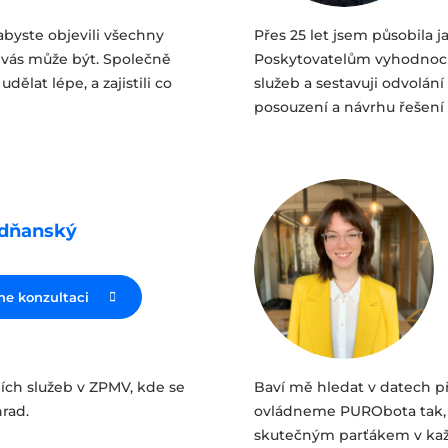
byste objevili všechny
Přes 25 let jsem působila j
o vás může být. Společně
Poskytovatelům vyhodnocu
dělat lépe, a zajistili co
služeb a sestavuji odvolán
posouzení a návrhu řešení 
odňanský
ne konzultaci
ních služeb v ZPMV, kde se
Baví mě hledat v datech př
rad.
ovládneme PURObota tak, a
skutečným parťákem v kaž