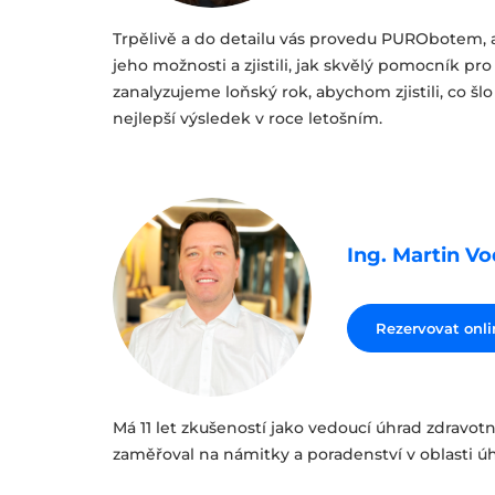
Trpělivě a do detailu vás provedu PURObotem, a
jeho možnosti a zjistili, jak skvělý pomocník pr
zanalyzujeme loňský rok, abychom zjistili, co šlo u
nejlepší výsledek v roce letošním.
Ing. Martin V
Rezervovat onli
Má 11 let zkušeností jako vedoucí úhrad zdravot
zaměřoval na námitky a poradenství v oblasti úh