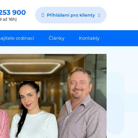
253 900
Přihlášení pro klienty
9 až 16h)
jitele ordinací
Články
Kontakty