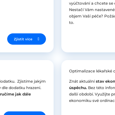
vyúčtování a chcete se
Nestačí Vám nastavené 
objem Vaší péče? Požád
to.
Zjistit více
Optimalizace lékařské 
odatku. Zjistíme jakým
Znát aktuální
stav ekon
 dle dodatku hrazeni.
úspěchu.
Bez této info
ručíme jak dále
další období. Využijte p
ekonomiku své ordinace