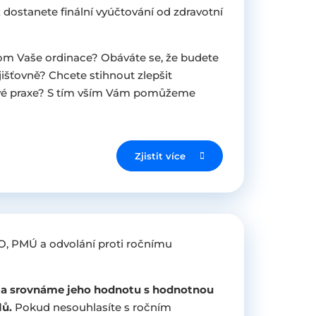
 dostanete finální vyúčtování od zdravotní
na tom Vaše ordinace? Obáváte se, že budete
išťovně? Chcete stihnout zlepšit
vé praxe? S tím vším Vám pomůžeme
Zjistit více
, PMÚ a odvolání proti ročnímu
a srovnáme jeho hodnotu s hodnotnou
lů.
Pokud nesouhlasíte s ročním