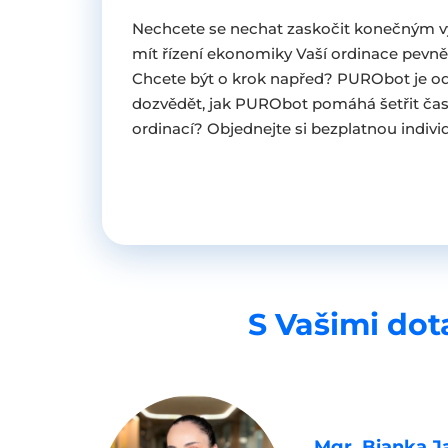
Nechcete se nechat zaskočit konečným 
mít řízení ekonomiky Vaší ordinace pevně
Chcete být o krok napřed? PURObot je o
dozvědět, jak PURObot pomáhá šetřit čas
ordinací? Objednejte si bezplatnou individ
S Vašimi dot
Mgr. Bianka J