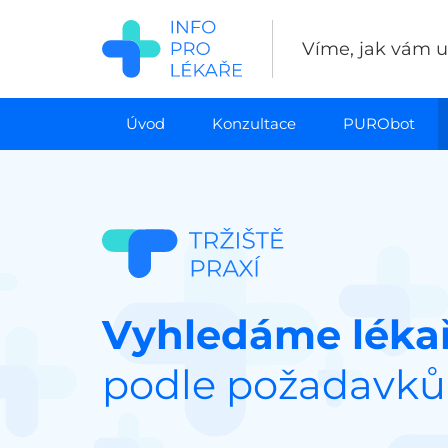
Přejít
k
Víme, jak vám uš
hlavnímu
obsahu
Úvod
Konzultace
PURObot
Vyhledáme lékař
podle požadavků 