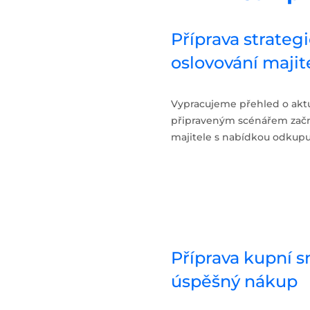
Příprava strategi
oslovování majit
Vypracujeme přehled o aktuá
připraveným scénářem začn
majitele s nabídkou odkupu 
Příprava kupní 
úspěšný nákup