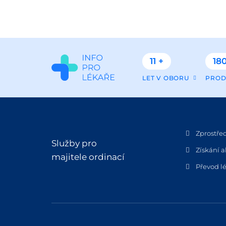
11 +
180
LET V OBORU
PROD
Zprostře
Služby pro
Získání a
majitele ordinací
Převod lé