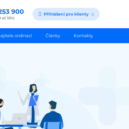
253 900
Přihlášení pro klienty
 až 16h)
jitele ordinací
Články
Kontakty