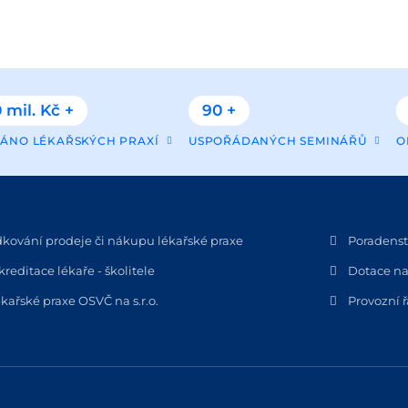
 mil. Kč +
90 +
ÁNO LÉKAŘSKÝCH PRAXÍ
USPOŘÁDANÝCH SEMINÁŘŮ
O
dkování prodeje či nákupu lékařské praxe
Poradenstv
kreditace lékaře - školitele
Dotace na
kařské praxe OSVČ na s.r.o.
Provozní 