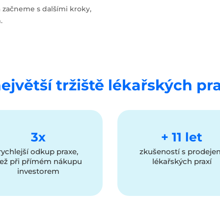
 začneme s dalšími kroky,
.
jvětší tržiště lékařských pr
3x
+ 11 let
rychlejší odkup praxe,
zkušeností s prodej
ež při přímém nákupu
lékařských praxí
investorem