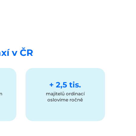
axí v ČR
+ 2,5 tis.
em
majitelů ordinací
oslovíme ročně