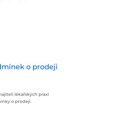
dmínek o prodeji
jiteli lékařských praxí
nky o prodeji.