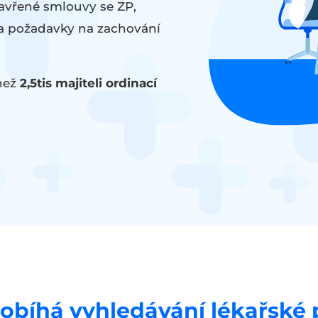
zavřené smlouvy se ZP,
a požadavky na zachování
 než
2,5tis majiteli ordinací
robíhá vyhledávání lékařské 