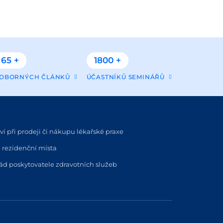
65 +
1800 +
DBORNÝCH ČLÁNKŮ
ÚČASTNÍKŮ SEMINÁŘŮ
í při prodeji či nákupu lékařské praxe
 rezidenční místa
řád poskytovatele zdravotních služeb