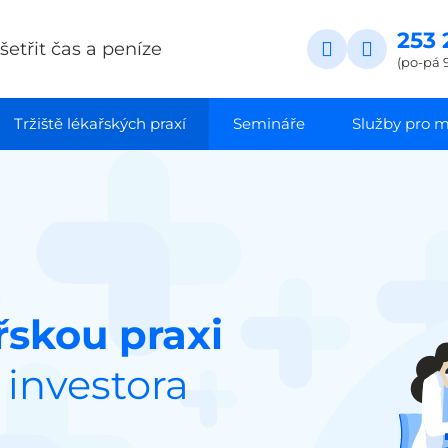
253 
etřit čas a peníze
(po-pá 9
Tržiště lékařských praxí
Semináře
Služby pro ma
skou praxi
investora