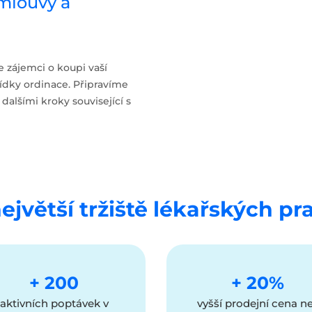
smlouvy a
zájemci o koupi vaší
ídky ordinace. Připravíme
alšími kroky související s
jvětší tržiště lékařských pr
+ 200
+ 20%
aktivních poptávek v
vyšší prodejní cena n