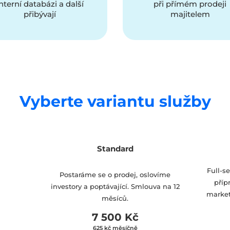
nterní databázi a další
při přímém prodeji
přibývají
majitelem
Vyberte variantu služby
Standard
Full-s
Postaráme se o prodej, oslovíme
příp
investory a poptávající. Smlouva na 12
market
měsíců.
7 500 Kč
625 kč měsíčně