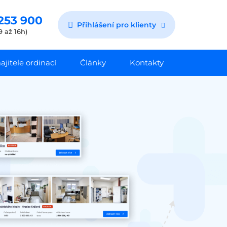
253 900
Přihlášení pro klienty
9 až 16h)
jitele ordinací
Články
Kontakty