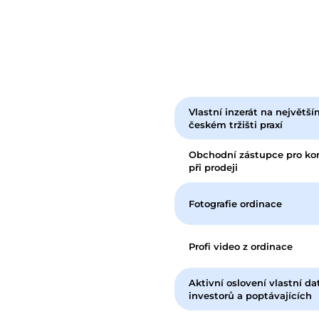
Vlastní inzerát na největší
českém tržišti praxí
Obchodní zástupce pro kon
při prodeji
Fotografie ordinace
Profi video z ordinace
Aktivní oslovení vlastní d
investorů a poptávajících