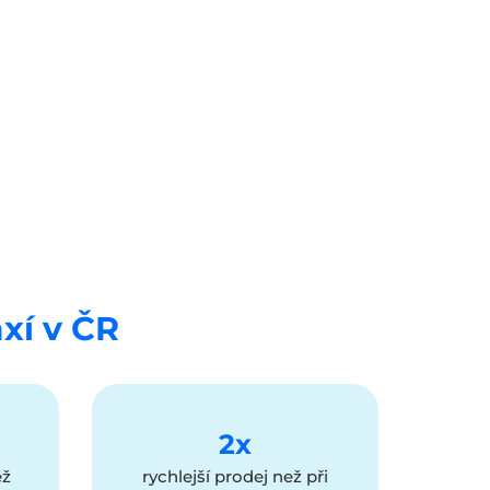
axí v ČR
2x
ež
rychlejší prodej než při