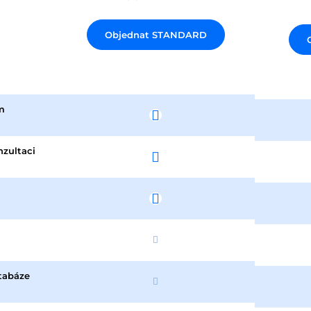
Objednat STANDARD
m
zultaci
atabáze