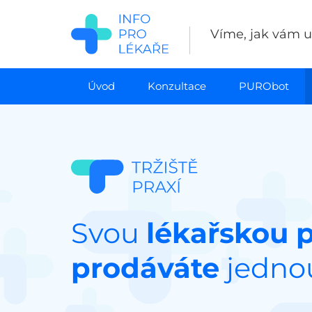
Přejít
k
Víme, jak vám uš
hlavnímu
obsahu
Úvod
Konzultace
PURObot
Svou
lékařskou p
prodáváte
jednou