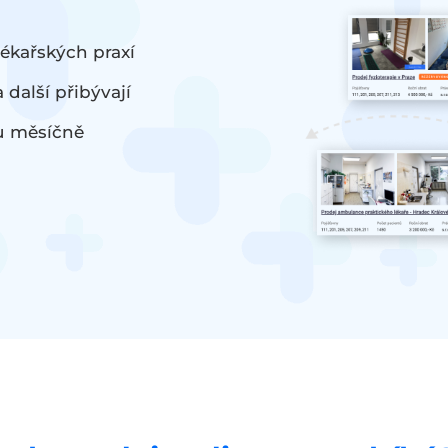
ékařských praxí
 další přibývají
 měsíčně
u