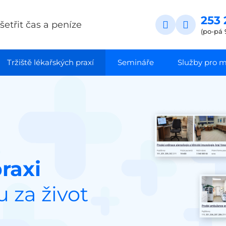
253 
etřit čas a peníze
(po-pá 
Tržiště lékařských praxí
Semináře
Služby pro ma
raxi
 za život