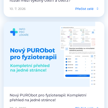
rozdíl mezi výkony 09511 a 09513?
10. 7. 2026
Přečíst celé
Nový PURObot pro fyzioterapii: Kompletní
přehled na jedné stránce!