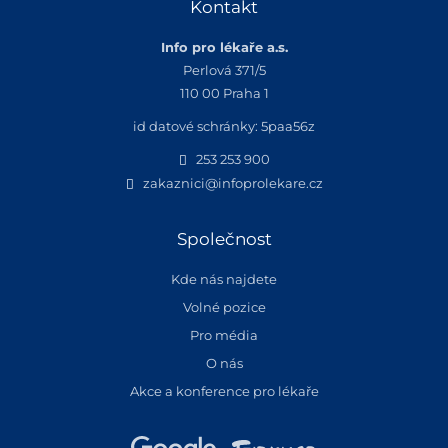
Kontakt
Info pro lékaře a.s.
Perlová 371/5
110 00 Praha 1
id datové schránky: 5paa56z
253 253 900
zakaznici@infoprolekare.cz
Společnost
Kde nás najdete
Volné pozice
Pro média
O nás
Akce a konference pro lékaře