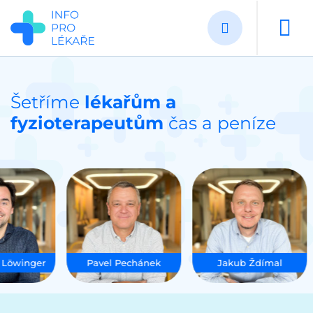
Přejít
k
hlavnímu
obsahu
Šetříme
lékařům a
fyzioterapeutům
čas a peníze
öwinger
Pavel Pechánek
Jakub Ždímal