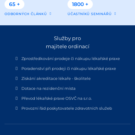
65 +
1800 +
ODBORNÝCH ČLÁNKŮ
ÚČASTNÍKŮ SEMINÁŘŮ
Služby pro
majitele ordinací
Zprostředkování prodeje či nákupu lékařské praxe
Poradenství při prodeji či nákupu lékařské praxe
Získání akreditace lékaře - školitele
Dotace na rezidenční místa
Převod lékařské praxe OSVČ na s.r.o.
Provozní řád poskytovatele zdravotních služeb