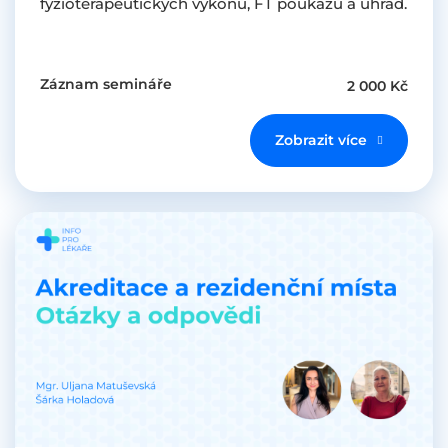
fyzioterapeutických výkonů, FT poukazů a úhrad.
Záznam semináře
2 000 Kč
Zobrazit více