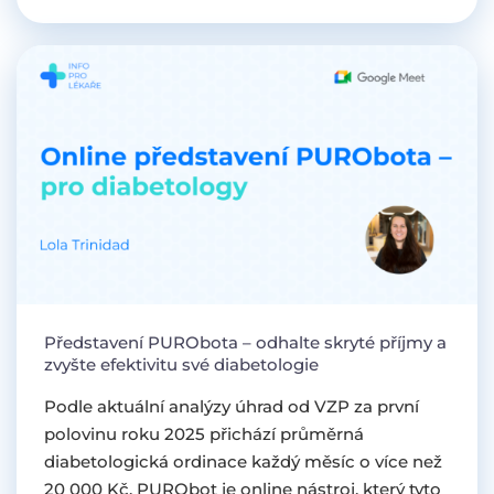
Představení PURObota – odhalte skryté příjmy a
zvyšte efektivitu své diabetologie
Podle aktuální analýzy úhrad od VZP za první
polovinu roku 2025 přichází průměrná
diabetologická ordinace každý měsíc o více než
20 000 Kč. PURObot je online nástroj, který tyto