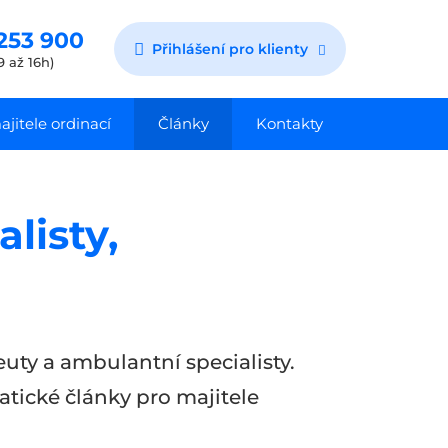
253 900
Přihlášení pro klienty
9 až 16h)
jitele ordinací
Články
Kontakty
listy,
uty a ambulantní specialisty.
atické články pro majitele