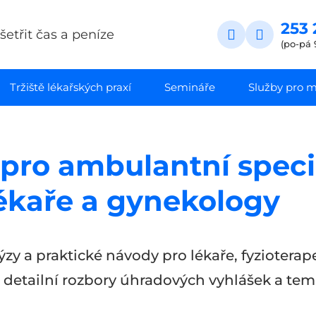
253 
etřit čas a peníze
(po-pá 
Tržiště lékařských praxí
Semináře
Služby pro ma
pro ambulantní specia
lékaře a gynekology
zy a praktické návody pro lékaře, fyzioterape
 detailní rozbory úhradových vyhlášek a tem