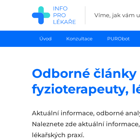
Přejít
k
Víme, jak vám uš
hlavnímu
obsahu
Úvod
Konzultace
PURObot
Odborné články 
fyzioterapeuty, 
Aktuální informace, odborné analý
Naleznete zde aktuální informace,
lékařských praxí.