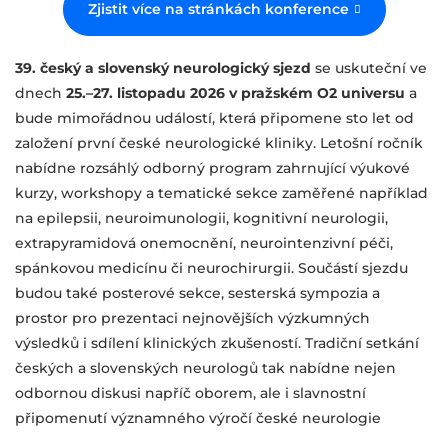
Zjistit více na stránkách konference
39. český a slovenský neurologický sjezd
se uskuteční ve
dnech
25.–27. listopadu 2026 v pražském O2 universu
a
bude mimořádnou událostí, která připomene sto let od
založení první české neurologické kliniky. Letošní ročník
nabídne rozsáhlý odborný program zahrnující výukové
kurzy, workshopy a tematické sekce zaměřené například
na epilepsii, neuroimunologii, kognitivní neurologii,
extrapyramidová onemocnění, neurointenzivní péči,
spánkovou medicínu či neurochirurgii. Součástí sjezdu
budou také posterové sekce, sesterská sympozia a
prostor pro prezentaci nejnovějších výzkumných
výsledků i sdílení klinických zkušeností. Tradiční setkání
českých a slovenských neurologů tak nabídne nejen
odbornou diskusi napříč oborem, ale i slavnostní
připomenutí významného výročí české neurologie