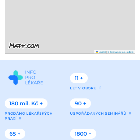
Leaflet
|
© Seznam.cz a.s. a další
11 +
LET V OBORU
180 mil. Kč +
90 +
PRODÁNO LÉKAŘSKÝCH
USPOŘÁDANÝCH SEMINÁŘŮ
PRAXÍ
65 +
1800 +