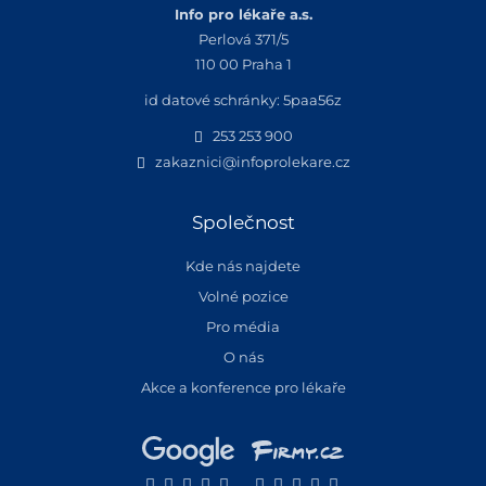
Info pro lékaře a.s.
Perlová 371/5
110 00 Praha 1
id datové schránky: 5paa56z
253 253 900
zakaznici@infoprolekare.cz
Společnost
Kde nás najdete
Volné pozice
Pro média
O nás
Akce a konference pro lékaře