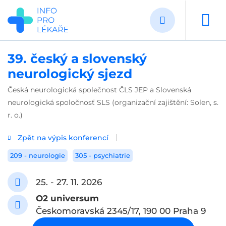
Přejít
k
hlavnímu
obsahu
39. český a slovenský
neurologický sjezd
Česká neurologická společnost ČLS JEP a Slovenská
neurologická spoločnosť SLS (organizační zajištění: Solen, s.
r. o.)
Zpět na výpis konferencí
209 - neurologie
305 - psychiatrie
25. - 27. 11. 2026
O2 universum
Českomoravská 2345/17, 190 00 Praha 9