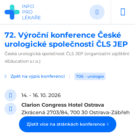
Přejít
k
hlavnímu
obsahu
72. Výroční konference České
urologické společnosti ČLS JEP
Česká urologická společnost ČLS JEP (organizační zajištění:
4Education s.r.o.)
Zpět na výpis konferencí
706 - urologie
14. - 16. 10. 2026
Clarion Congress Hotel Ostrava
Zkrácená 2703/84, 700 30 Ostrava-Zábřeh
Zjistit více na stránkách konference