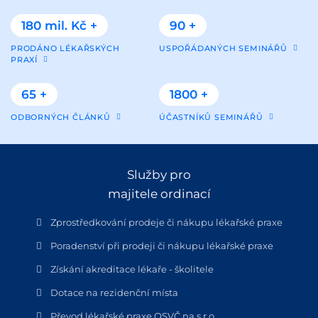
180 mil. Kč +
90 +
PRODÁNO LÉKAŘSKÝCH
USPOŘÁDANÝCH SEMINÁŘŮ
PRAXÍ
65 +
1800 +
ODBORNÝCH ČLÁNKŮ
ÚČASTNÍKŮ SEMINÁŘŮ
Služby pro
majitele ordinací
Zprostředkování prodeje či nákupu lékařské praxe
Poradenství při prodeji či nákupu lékařské praxe
Získání akreditace lékaře - školitele
Dotace na rezidenční místa
Převod lékařské praxe OSVČ na s.r.o.