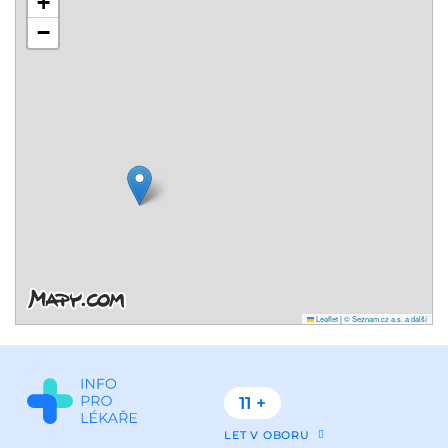
+
−
Leaflet
|
© Seznam.cz a.s. a další
11 +
LET V OBORU