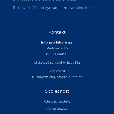
Provozní řád poskytovatele zdravotních služeb
Kontakt
Info pro lékaře a.s.
Perlová 371/5
110 00 Praha 1
id datové schránky: 5paa56z
253 253 900
zakaznici@infoprolekare.cz
Společnost
Kde nás najdete
Volné pozice