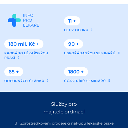
11 +
LET V OBORU
180 mil. Kč +
90 +
PRODÁNO LÉKAŘSKÝCH
USPOŘÁDANÝCH SEMINÁŘŮ
PRAXÍ
65 +
1800 +
ODBORNÝCH ČLÁNKŮ
ÚČASTNÍKŮ SEMINÁŘŮ
Služby pro
majitele ordinací
Zprostředkování prodeje či nákupu lékařské praxe