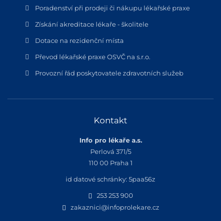
Poradenství při prodeji či nákupu lékařské praxe
Získání akreditace lékaře - školitele
Dotace na rezidenční místa
Převod lékařské praxe OSVČ na s.r.o.
Provozní řád poskytovatele zdravotních služeb
Kontakt
Info pro lékaře a.s.
Perlová 371/5
110 00 Praha 1
id datové schránky: 5paa56z
253 253 900
zakaznici@infoprolekare.cz