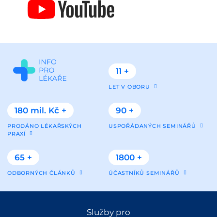
11 +
LET V OBORU
180 mil. Kč +
90 +
PRODÁNO LÉKAŘSKÝCH
USPOŘÁDANÝCH SEMINÁŘŮ
PRAXÍ
65 +
1800 +
ODBORNÝCH ČLÁNKŮ
ÚČASTNÍKŮ SEMINÁŘŮ
Služby pro