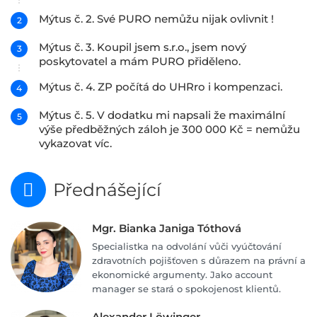
Mýtus č. 2. Své PURO nemůžu nijak ovlivnit !
Mýtus č. 3. Koupil jsem s.r.o., jsem nový
poskytovatel a mám PURO přiděleno.
Mýtus č. 4. ZP počítá do UHRro i kompenzaci.
Mýtus č. 5. V dodatku mi napsali že maximální
výše předběžných záloh je 300 000 Kč = nemůžu
vykazovat víc.
Přednášející
Mgr. Bianka Janiga Tóthová
Specialistka na odvolání vůči vyúčtování
zdravotních pojišťoven s důrazem na právní a
ekonomické argumenty. Jako account
manager se stará o spokojenost klientů.
Alexander Löwinger