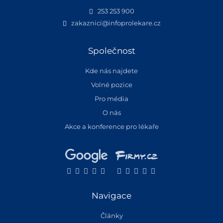
253 253 900
zakaznici@infoprolekare.cz
Společnost
Kde nás najdete
Volné pozice
Pro média
O nás
Akce a konference pro lékaře
Navigace
Články