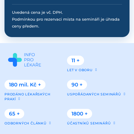
Uvedená cena je vč. DPH.
Podmínkou pro rezervaci místa na semináři je úhrada
ceny předem.
11 +
LET V OBORU
180 mil. Kč +
90 +
PRODÁNO LÉKAŘSKÝCH
USPOŘÁDANÝCH SEMINÁŘŮ
PRAXÍ
65 +
1800 +
ODBORNÝCH ČLÁNKŮ
ÚČASTNÍKŮ SEMINÁŘŮ