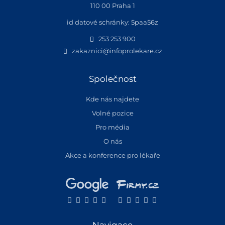
110 00 Praha 1
id datové schránky: 5paa56z
253 253 900
zakaznici@infoprolekare.cz
Společnost
Kde nás najdete
Volné pozice
Pro média
O nás
Akce a konference pro lékaře