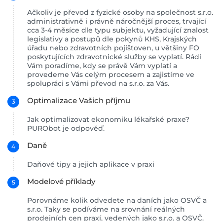
Ačkoliv je převod z fyzické osoby na společnost s.r.o.
administrativně i právně náročnější proces, trvající
cca 3-4 měsíce dle typu subjektu, vyžadující znalost
legislativy a postupů dle pokynů KHS, Krajských
úřadu nebo zdravotních pojišťoven, u většiny FO
poskytujících zdravotnické služby se vyplatí. Rádi
Vám poradíme, kdy se právě Vám vyplatí a
provedeme Vás celým procesem a zajistíme ve
spolupráci s Vámi převod na s.r.o. za Vás.
Optimalizace Vašich příjmu
Jak optimalizovat ekonomiku lékařské praxe?
PURObot je odpověď.
Daně
Daňové tipy a jejich aplikace v praxi
Modelové příklady
Porovnáme kolik odvedete na daních jako OSVČ a
s.r.o. Taky se podíváme na srovnání reálných
prodejních cen praxí, vedených jako s.r.o. a OSVČ.