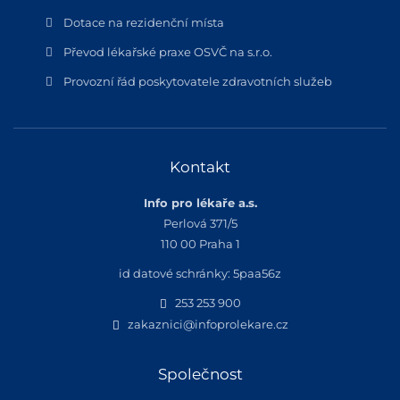
Dotace na rezidenční místa
Převod lékařské praxe OSVČ na s.r.o.
Provozní řád poskytovatele zdravotních služeb
Kontakt
Info pro lékaře a.s.
Perlová 371/5
110 00 Praha 1
id datové schránky: 5paa56z
253 253 900
zakaznici@infoprolekare.cz
Společnost