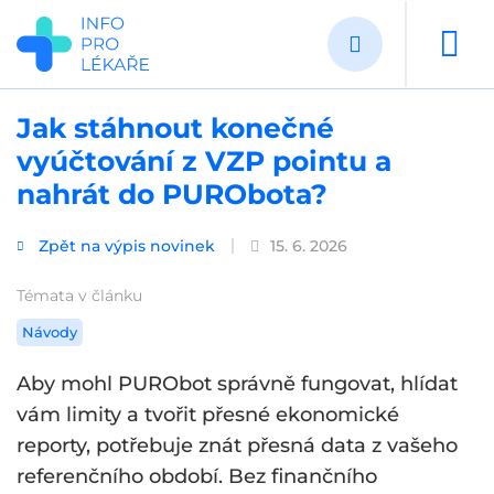
Přejít
k
hlavnímu
obsahu
Jak stáhnout konečné
vyúčtování z VZP pointu a
nahrát do PURObota?
Zpět na výpis novinek
15. 6. 2026
Témata v článku
Návody
Aby mohl PURObot správně fungovat, hlídat
vám limity a tvořit přesné ekonomické
reporty, potřebuje znát přesná data z vašeho
referenčního období. Bez finančního