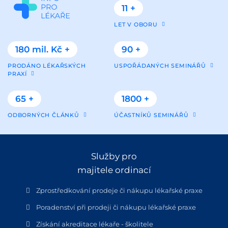
11 +
LET V OBORU
180 mil. Kč +
90 +
PRODÁNO LÉKAŘSKÝCH
USPOŘÁDANÝCH SEMINÁŘŮ
PRAXÍ
65 +
1800 +
ODBORNÝCH ČLÁNKŮ
ÚČASTNÍKŮ SEMINÁŘŮ
Služby pro
majitele ordinací
Zprostředkování prodeje či nákupu lékařské praxe
Poradenství při prodeji či nákupu lékařské praxe
Získání akreditace lékaře - školitele