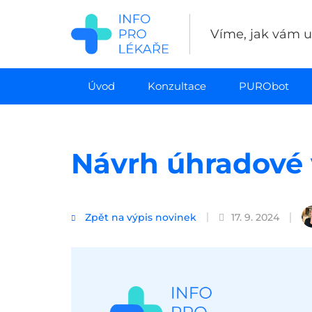
Přejít
k
Víme, jak vám uš
hlavnímu
obsahu
Úvod
Konzultace
PURObot
Návrh úhradové 
Zpět na výpis novinek
17. 9. 2024