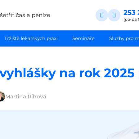
253 
etřit čas a peníze
(po-pá 
Tržiště lékařských praxí
Semináře
Služby pro ma
vyhlášky na rok 2025
Martina Říhová