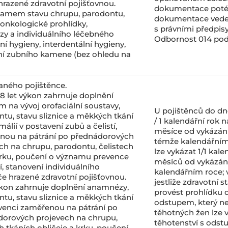
razené zdravotní pojišťovnou.
dokumentace poté,
namem stavu chrupu, parodontu,
dokumentace vedená
 onkologické prohlídky,
s právními předpisy
zy a individuálního léčebného
Odbornost 014 pod
ní hygieny, interdentální hygieny,
ění zubního kamene (bez ohledu na
vaného pojištěnce.
8 let výkon zahrnuje doplnění
 na vývoj orofaciální soustavy,
U pojištěnců do dne
ntu, stavu sliznice a měkkých tkání
/ 1 kalendářní rok n
málií v postavení zubů a čelistí,
měsíce od vykázán
nou na pátrání po přednádorových
témže kalendářním 
h na chrupu, parodontu, čelistech
lze vykázat 1/1 kale
krku, poučení o významu prevence
měsíců od vykázán
 stanovení individuálního
kalendářním roce;
e hrazené zdravotní pojišťovnou.
jestliže zdravotní 
výkon zahrnuje doplnění anamnézy,
provést prohlídku d
ntu, stavu sliznice a měkkých tkání
odstupem, který ne
evenci zaměřenou na pátrání po
těhotných žen lze 
orových projevech na chrupu,
těhotenství s ods
 tkáních obličeje a krku, poučení