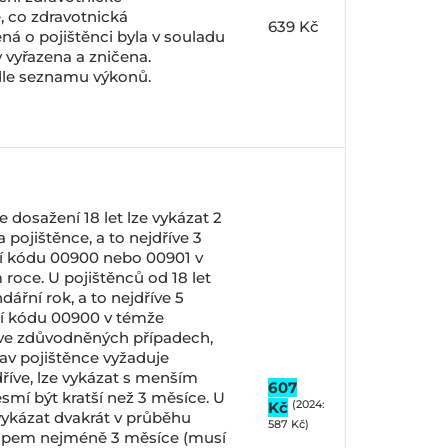
 co zdravotnická
639 Kč
 o pojištěnci byla v souladu
 vyřazena a zničena.
le seznamu výkonů.
 dosažení 18 let lze vykázat 2
a pojištěnce, a to nejdříve 3
í kódu 00900 nebo 00901 v
roce. U pojištěnců od 18 let
ndářní rok, a to nejdříve 5
í kódu 00900 v témže
 ve zdůvodněných případech,
stav pojištěnce vyžaduje
říve, lze vykázat s menším
607
smí být kratší než 3 měsíce. U
(2024:
Kč
vykázat dvakrát v průběhu
587 Kč)
tupem nejméně 3 měsíce (musí