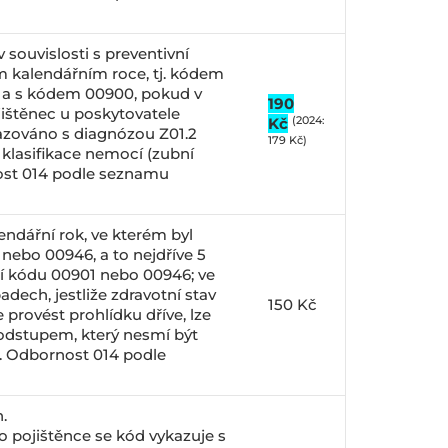
 souvislosti s preventivní
 kalendářním roce, tj. kódem
 a s kódem 00900, pokud v
190
ištěnec u poskytovatele
(2024:
Kč
kazováno s diagnózou Z01.2
179 Kč)
klasifikace nemocí (zubní
ost 014 podle seznamu
lendářní rok, ve kterém byl
nebo 00946, a to nejdříve 5
í kódu 00901 nebo 00946; ve
dech, jestliže zdravotní stav
150 Kč
 provést prohlídku dříve, lze
odstupem, který nesmí být
e. Odbornost 014 podle
n.
 pojištěnce se kód vykazuje s