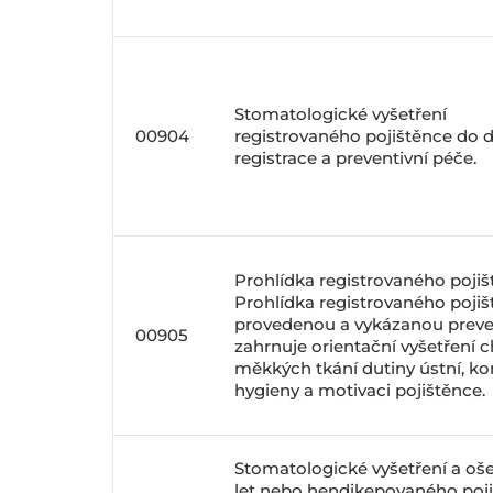
Stomatologické vyšetření
00904
registrovaného pojištěnce do d
registrace a preventivní péče.
Prohlídka registrovaného pojiš
Prohlídka registrovaného pojišt
provedenou a vykázanou preven
00905
zahrnuje orientační vyšetření c
měkkých tkání dutiny ústní, kon
hygieny a motivaci pojištěnce.
Stomatologické vyšetření a oše
let nebo hendikepovaného poji