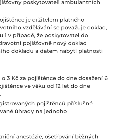
jišťovny poskytovateli ambulantních
pojištěnce je držitelem platného
ivotního vzdělávání se považuje doklad,
 i v případě, že poskytovatel do
dravotní pojišťovně nový doklad
ího dokladu a datem nabytí platnosti
o 3 Kč za pojištěnce do dne dosažení 6
ojištěnce ve věku od 12 let do dne
.
gistrovaných pojištěnců příslušné
ované úhrady na jednoho
izniční anestézie, ošetřování běžných