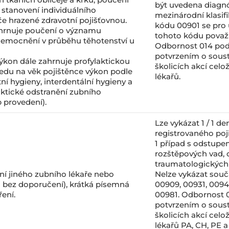
být uvedena diagnó
 stanovení individuálního
mezinárodní klasif
e hrazené zdravotní pojišťovnou.
kódu 00901 se pro
ahrnuje poučení o významu
tohoto kódu považu
emocnění v průběhu těhotenství u
Odbornost 014 pod
potvrzením o soust
ýkon dále zahrnuje profylaktickou
školicích akcí celo
ledu na věk pojištěnce výkon podle
lékařů.
ní hygieny, interdentální hygieny a
aktické odstranění zubního
 provedení).
Lze vykázat 1 / 1 d
registrovaného poji
1 případ s odstupe
rozštěpových vad, 
traumatologických 
ní jiného zubního lékaře nebo
Nelze vykázat sou
 i bez doporučení), krátká písemná
00909, 00931, 0094
ení.
00981. Odbornost 
potvrzením o soust
školicích akcí celo
lékařů PA, CH, PE 