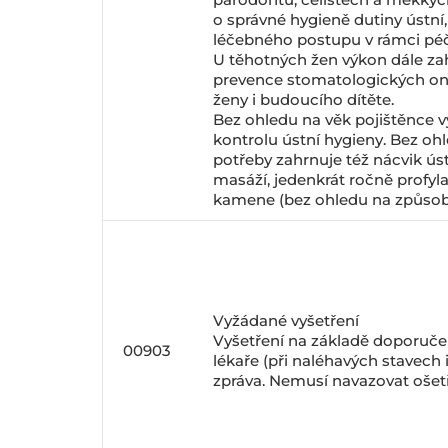
o správné hygieně dutiny ústní,
léčebného postupu v rámci péč
U těhotných žen výkon dále z
prevence stomatologických on
ženy i budoucího dítěte.
Bez ohledu na věk pojištěnce v
kontrolu ústní hygieny. Bez oh
potřeby zahrnuje též nácvik úst
masáží, jedenkrát ročně profyl
kamene (bez ohledu na způsob
Vyžádané vyšetření
Vyšetření na základě doporuče
00903
lékaře (při naléhavých stavech
zpráva. Nemusí navazovat ošetř