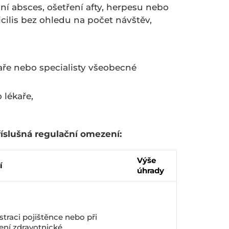
ní absces, ošetření afty, herpesu nebo
cilis bez ohledu na počet návštěv,
kaře nebo specialisty všeobecné
 lékaře,
říslušná regulační omezení:
Výše
í
úhrady
istraci pojištěnce nebo při
ní zdravotnické