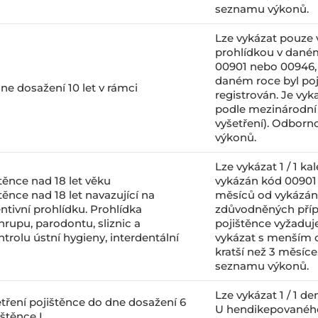
seznamu výkonů.
Lze vykázat pouze v
prohlídkou v daném
00901 nebo 00946,
daném roce byl poj
ne dosažení 10 let v rámci
registrován. Je vy
podle mezinárodní 
vyšetření). Odborn
výkonů.
Lze vykázat 1 / 1 ka
těnce nad 18 let věku
vykázán kód 00901 
ěnce nad 18 let navazující na
měsíců od vykázán
tivní prohlídku. Prohlídka
zdůvodněných přípa
hrupu, parodontu, sliznic a
pojištěnce vyžaduje
trolu ústní hygieny, interdentální
vykázat s menším 
kratší než 3 měsíc
seznamu výkonů.
Lze vykázat 1 / 1 de
tření pojištěnce do dne dosažení 6
U hendikepovaného
štěnce I