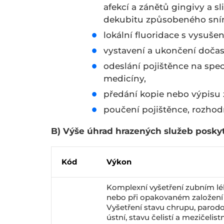
afekcí a zánětů gingivy a s
dekubitu způsobeného sníma
lokální fluoridace s vysuše
vystavení a ukončení doča
odeslání pojištěnce na spec
medicíny,
předání kopie nebo výpisu 
poučení pojištěnce, rozhodn
B) Výše úhrad hrazených služeb poskyt
Kód
Výkon
Komplexní vyšetření zubním lék
nebo při opakovaném založení
Vyšetření stavu chrupu, parodo
ústní, stavu čelistí a mezičeli