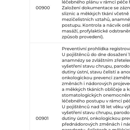
léčebného plánu v rámci péče h
00900
Založení dokumentace se záz
sliznic a měkkých tkání včetně
mezičelistních vztahů, anamné
postupu. Kontrola a nácvik orál
masáží, profylaktické odstran
způsob provedení).
Preventivní prohlídka registro
U pojištěnců do dne dosažení 1
anamnézy se zvláštním zřetelem
vyšetření stavu chrupu, parodo
dutiny ústní, stavu čelistí a ano
onkologickou prevenci zaměře
změnách i nádorových projevec
a měkkých tkáních obličeje a 
stomatologických onemocnění,
léčebného postupu v rámci péč
U pojištěnců nad 18 let věku 
vyšetření stavu chrupu, parodo
00901
dutiny ústní, onkologickou pr
přednádorových změnách i nád
parodontu, čelistech a měkkých