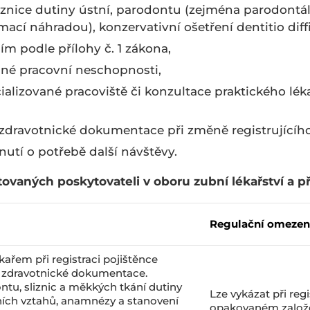
liznice dutiny ústní, parodontu (zejména parodontál
cí náhradou), konzervativní ošetření dentitio diffi
ním podle přílohy č. 1 zákona,
sné pracovní neschopnosti,
ializované pracoviště či konzultace praktického lé
zdravotnické dokumentace při změně registrujícího
utí o potřebě další návštěvy.
ovaných poskytovateli v oboru zubní lékařství a p
Regulační omezen
ařem při registraci pojištěnce
 zdravotnické dokumentace.
ntu, sliznic a měkkých tkání dutiny
Lze vykázat při reg
stních vztahů, anamnézy a stanovení
opakovaném založe