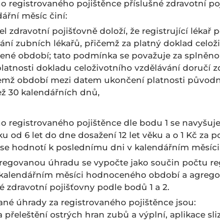
 registrovaného pojištěnce příslušné zdravotní po
ářní měsíc činí:
l zdravotní pojišťovně doloží, že registrující lékař 
ání zubních lékařů, přičemž za platný doklad celož
cené období; tato podmínka se považuje za splněnou
atnosti dokladu celoživotního vzdělávání doručí z
ičemž období mezi datem ukončení platnosti původn
ež 30 kalendářních dnů,
 registrovaného pojištěnce dle bodu 1 se navyšuje 
ku od 6 let do dne dosažení 12 let věku a o 1 Kč za p
k se hodnotí k poslednímu dni v kalendářním měsíci
regovanou úhradu se vypočte jako součin počtu re
m kalendářním měsíci hodnoceného období a agreg
é zdravotní pojišťovny podle bodů 1 a 2.
né úhrady za registrovaného pojištěnce jsou:
a přeleštění ostrých hran zubů a výplní, aplikace sl