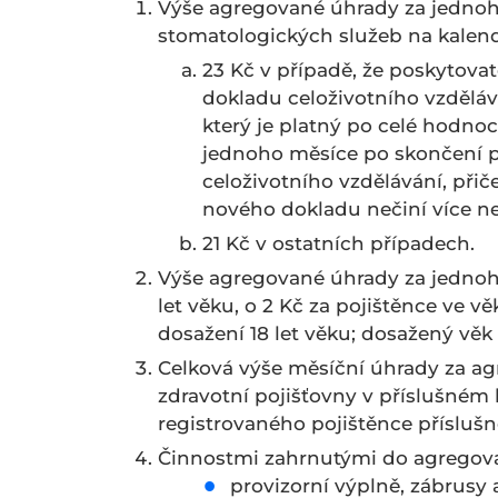
Výše agregované úhrady za jednoho
stomatologických služeb na kalend
23 Kč v případě, že poskytovate
dokladu celoživotního vzděláv
který je platný po celé hodno
jednoho měsíce po skončení pl
celoživotního vzdělávání, př
nového dokladu nečiní více n
21 Kč v ostatních případech.
Výše agregované úhrady za jednoho
let věku, o 2 Kč za pojištěnce ve vě
dosažení 18 let věku; dosažený vě
Celková výše měsíční úhrady za ag
zdravotní pojišťovny v příslušné
registrovaného pojištěnce příslušn
Činnostmi zahrnutými do agregova
provizorní výplně, zábrusy 