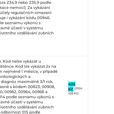
za Z34.9 nebo Z35.9 podle
ikace nemocí). Za vykázání
 účely regulačních omezení
je i vykázání kódu 00946.
le seznamu výkonů s
avné účasti v systému
životního vzdělávání zubních
en. Kód nelze vykázat u
štěnce. Kód lze vykázat 2x na
m nejméně 1 měsíce, v případě
onkologických a
diagnóz maximálně 3/1 rok.
435
časně s kódem 00823, 00908,
(2024:
Kč
0, 00962, 00964, 00968 a
428 Kč)
014 podle seznamu výkonů s
avné účasti v systému
životního vzdělávání zubních
a odbornost 015 podle