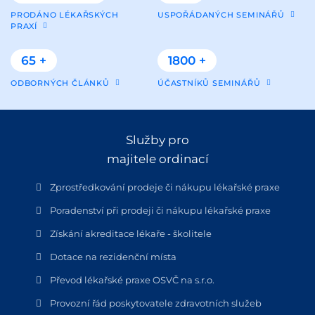
PRODÁNO LÉKAŘSKÝCH
USPOŘÁDANÝCH SEMINÁŘŮ
PRAXÍ
65 +
1800 +
ODBORNÝCH ČLÁNKŮ
ÚČASTNÍKŮ SEMINÁŘŮ
Služby pro
majitele ordinací
Zprostředkování prodeje či nákupu lékařské praxe
Poradenství při prodeji či nákupu lékařské praxe
Získání akreditace lékaře - školitele
Dotace na rezidenční místa
Převod lékařské praxe OSVČ na s.r.o.
Provozní řád poskytovatele zdravotních služeb