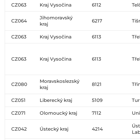
CZ063
Kraj Vysočina
6112
Tel
Jihomoravský
CZ064
6217
Tiš
kraj
CZ063
Kraj Vysočina
6113
Tře
CZ063
Kraj Vysočina
6113
Tře
Moravskoslezský
CZ080
8121
Tři
kraj
CZ051
Liberecký kraj
5109
Tu
CZ071
Olomoucký kraj
7112
Un
Úst
CZ042
Ústecký kraj
4214
La