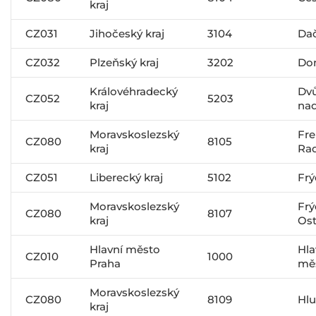
kraj
CZ031
Jihočeský kraj
3104
Dač
CZ032
Plzeňský kraj
3202
Do
Královéhradecký
Dvů
CZ052
5203
kraj
na
Moravskoslezský
Fre
CZ080
8105
kraj
Ra
CZ051
Liberecký kraj
5102
Frý
Moravskoslezský
Frý
CZ080
8107
kraj
Ost
Hlavní město
Hla
CZ010
1000
Praha
mě
Moravskoslezský
CZ080
8109
Hlu
kraj