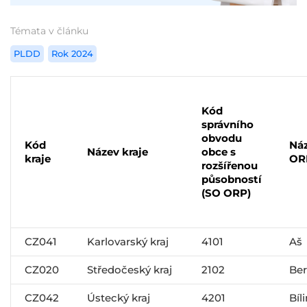
Témata v článku
PLDD
Rok 2024
Kód
správního
obvodu
Kód
Ná
Název kraje
obce s
kraje
OR
rozšířenou
působností
(SO ORP)
CZ041
Karlovarský kraj
4101
Aš
CZ020
Středočeský kraj
2102
Be
CZ042
Ústecký kraj
4201
Bíl