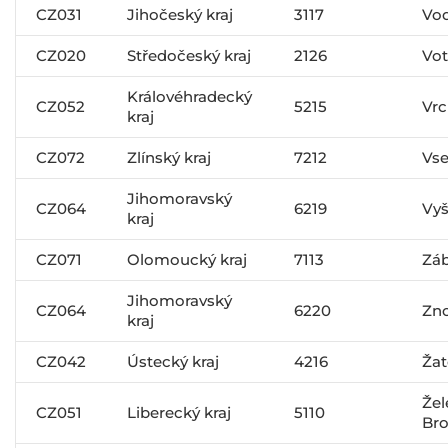
CZ031
Jihočeský kraj
3117
Vo
CZ020
Středočeský kraj
2126
Vot
Královéhradecký
CZ052
5215
Vrc
kraj
CZ072
Zlínský kraj
7212
Vse
Jihomoravský
CZ064
6219
Vy
kraj
CZ071
Olomoucký kraj
7113
Zá
Jihomoravský
CZ064
6220
Zn
kraj
CZ042
Ústecký kraj
4216
Žat
Žel
CZ051
Liberecký kraj
5110
Br