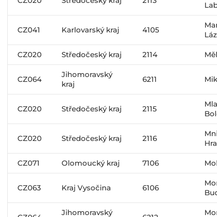
CZ020
Středočeský kraj
2113
La
Mar
CZ041
Karlovarský kraj
4105
Lá
CZ020
Středočeský kraj
2114
Měl
Jihomoravský
CZ064
6211
Mik
kraj
Ml
CZ020
Středočeský kraj
2115
Bol
Mn
CZ020
Středočeský kraj
2116
Hra
CZ071
Olomoucký kraj
7106
Mo
Mo
CZ063
Kraj Vysočina
6106
Bud
Jihomoravský
Mo