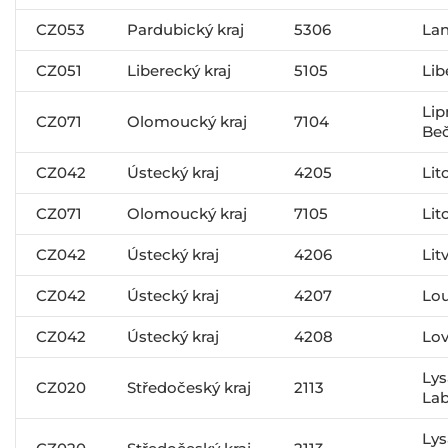
CZ053
Pardubický kraj
5306
La
CZ051
Liberecký kraj
5105
Lib
Lip
CZ071
Olomoucký kraj
7104
Be
CZ042
Ústecký kraj
4205
Lit
CZ071
Olomoucký kraj
7105
Lit
CZ042
Ústecký kraj
4206
Lit
CZ042
Ústecký kraj
4207
Lo
CZ042
Ústecký kraj
4208
Lov
Lys
CZ020
Středočeský kraj
2113
La
Lys