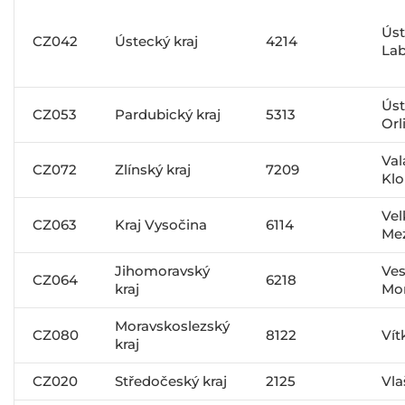
Úst
CZ042
Ústecký kraj
4214
La
Úst
CZ053
Pardubický kraj
5313
Orl
Val
CZ072
Zlínský kraj
7209
Kl
Vel
CZ063
Kraj Vysočina
6114
Mez
Jihomoravský
Ves
CZ064
6218
kraj
Mo
Moravskoslezský
CZ080
8122
Vít
kraj
CZ020
Středočeský kraj
2125
Vla