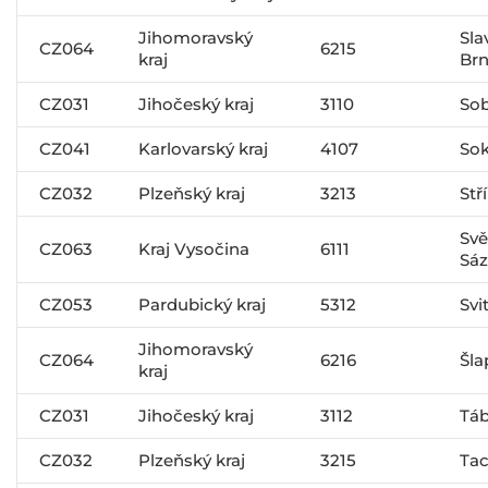
Jihomoravský
Sla
CZ064
6215
kraj
Br
CZ031
Jihočeský kraj
3110
Sob
CZ041
Karlovarský kraj
4107
Sok
CZ032
Plzeňský kraj
3213
Stř
Svě
CZ063
Kraj Vysočina
6111
Sá
CZ053
Pardubický kraj
5312
Svi
Jihomoravský
CZ064
6216
Šla
kraj
CZ031
Jihočeský kraj
3112
Tá
CZ032
Plzeňský kraj
3215
Ta