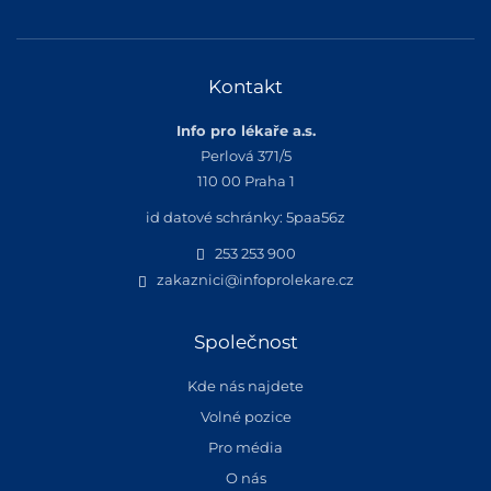
Kontakt
Info pro lékaře a.s.
Perlová 371/5
110 00 Praha 1
id datové schránky: 5paa56z
253 253 900
zakaznici@infoprolekare.cz
Společnost
Kde nás najdete
Volné pozice
Pro média
O nás