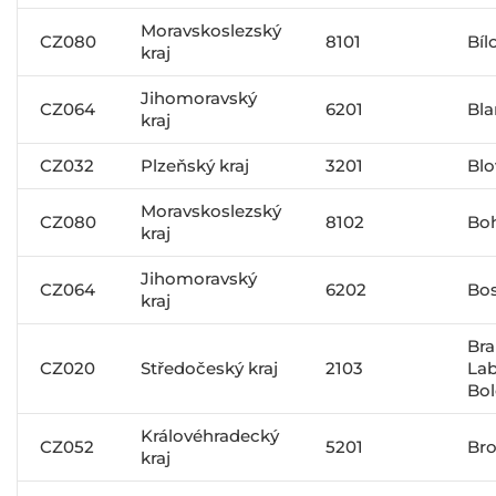
Moravskoslezský
CZ080
8101
Bíl
kraj
Jihomoravský
CZ064
6201
Bl
kraj
CZ032
Plzeňský kraj
3201
Blo
Moravskoslezský
CZ080
8102
Bo
kraj
Jihomoravský
CZ064
6202
Bos
kraj
Bra
CZ020
Středočeský kraj
2103
La
Bol
Královéhradecký
CZ052
5201
Br
kraj