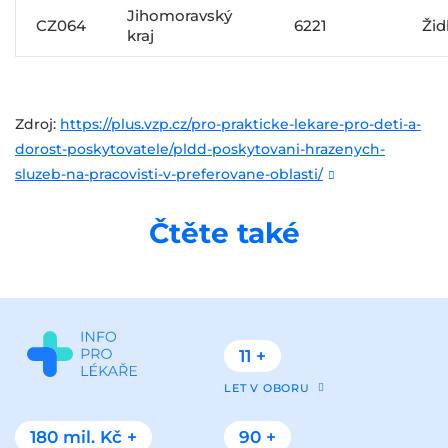
Jihomoravský
CZ064
6221
Žid
kraj
Zdroj:
https://plus.vzp.cz/pro-prakticke-lekare-pro-deti-a-
dorost-poskytovatele/pldd-poskytovani-hrazenych-
sluzeb-na-pracovisti-v-preferovane-oblasti/
Čtěte také
11 +
LET V OBORU
180 mil. Kč +
90 +