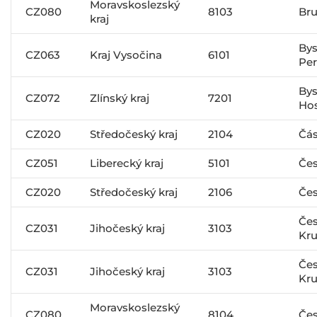
Moravskoslezský
CZ080
8103
Bru
kraj
Bys
CZ063
Kraj Vysočina
6101
Pe
Bys
CZ072
Zlínský kraj
7201
Ho
CZ020
Středočeský kraj
2104
Čás
CZ051
Liberecký kraj
5101
Čes
CZ020
Středočeský kraj
2106
Čes
Če
CZ031
Jihočeský kraj
3103
Kr
Če
CZ031
Jihočeský kraj
3103
Kr
Moravskoslezský
CZ080
8104
Čes