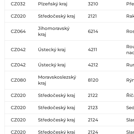
CZ032
Plzeňský kraj
3210
Pře
CZ020
Středočeský kraj
2121
Ra
Jihomoravský
CZ064
6214
Ros
kraj
Ro
CZ042
Ústecký kraj
4211
na
CZ042
Ústecký kraj
4212
Ru
Moravskoslezský
CZ080
8120
Rý
kraj
CZ020
Středočeský kraj
2122
Říč
CZ020
Středočeský kraj
2123
Sed
CZ020
Středočeský kraj
2124
Sla
CZ020
Středočeský kraj
2124
Sla