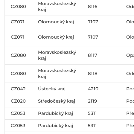
Moravskoslezský
CZ080
8116
Od
kraj
CZ071
Olomoucký kraj
7107
Ol
CZ071
Olomoucký kraj
7107
Ol
Moravskoslezský
CZ080
8117
Op
kraj
Moravskoslezský
CZ080
8118
Orl
kraj
CZ042
Ústecký kraj
4210
Po
CZ020
Středočeský kraj
2119
Po
CZ053
Pardubický kraj
5311
Pře
CZ053
Pardubický kraj
5311
Pře