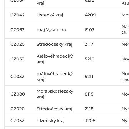
CZ064
6212
kraj
Kr
CZ042
Ústecký kraj
4209
Mo
Ná
CZ063
Kraj Vysočina
6107
Os
CZ020
Středočeský kraj
2117
Ner
Královéhradecký
CZ052
5210
No
kraj
Královéhradecký
No
CZ052
5211
kraj
nad
Moravskoslezský
CZ080
8115
Nov
kraj
CZ020
Středočeský kraj
2118
Ny
CZ032
Plzeňský kraj
3208
Nýř