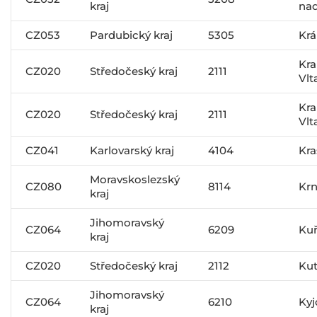
kraj
nad
CZ053
Pardubický kraj
5305
Krá
Kra
CZ020
Středočeský kraj
2111
Vlt
Kra
CZ020
Středočeský kraj
2111
Vlt
CZ041
Karlovarský kraj
4104
Kra
Moravskoslezský
CZ080
8114
Kr
kraj
Jihomoravský
CZ064
6209
Ku
kraj
CZ020
Středočeský kraj
2112
Kut
Jihomoravský
CZ064
6210
Kyj
kraj