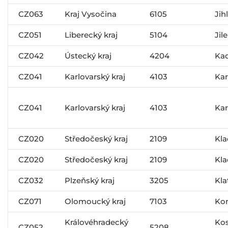
CZ063
Kraj Vysočina
6105
Jih
CZ051
Liberecký kraj
5104
Jil
CZ042
Ústecký kraj
4204
Ka
CZ041
Karlovarský kraj
4103
Kar
CZ041
Karlovarský kraj
4103
Kar
CZ020
Středočeský kraj
2109
Kl
CZ020
Středočeský kraj
2109
Kl
CZ032
Plzeňský kraj
3205
Kla
CZ071
Olomoucký kraj
7103
Ko
Královéhradecký
Kos
CZ052
5208