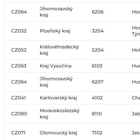
Jihomoravský
CZ064
6206
Ho
kraj
Ho
CZ032
Plzeňský kraj
3204
Tý
Královéhradecký
CZ052
5204
Hoř
kraj
CZ063
Kraj Vysočina
6103
Hu
Jihomoravský
CZ064
6207
Hu
kraj
CZ041
Karlovarský kraj
4102
Ch
Moravskoslezský
CZ080
8110
Jab
kraj
CZ071
Olomoucký kraj
7102
Jes