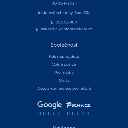
110 00 Praha 1
id datové schránky: 5paa56z
253 253 900
zakaznici@infoprolekare.cz
Společnost
Kde nás najdete
Volné pozice
Pro média
O nás
Akce a konference pro lékaře
Navigace