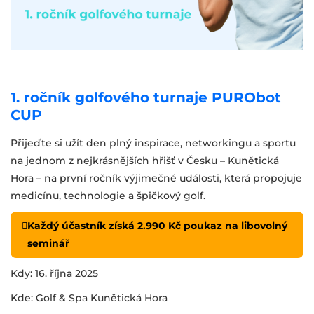
1. ročník golfového turnaje PURObot
CUP
Přijeďte si užít den plný inspirace, networkingu a sportu
na jednom z nejkrásnějších hřišť v Česku – Kunětická
Hora – na první ročník výjimečné události, která propojuje
medicínu, technologie a špičkový golf.
Každý účastník získá 2.990 Kč poukaz na libovolný
seminář
Kdy: 16. října 2025
Kde: Golf & Spa Kunětická Hora