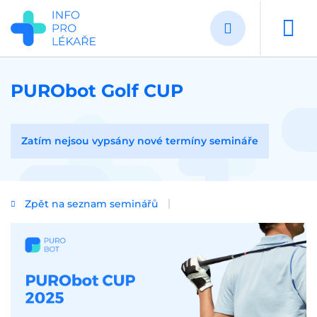
Přejít
k
hlavnímu
obsahu
PURObot Golf CUP
Zatím nejsou vypsány nové termíny semináře
Zpět na seznam seminářů