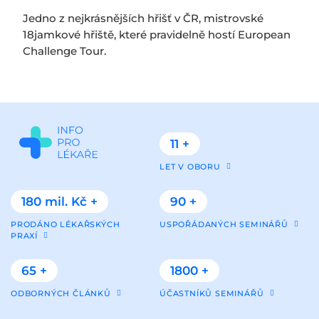
Jedno z nejkrásnějších hřišť v ČR, mistrovské
18jamkové hřiště, které pravidelně hostí European
Challenge Tour.
11 +
LET V OBORU
180 mil. Kč +
90 +
PRODÁNO LÉKAŘSKÝCH
USPOŘÁDANÝCH SEMINÁŘŮ
PRAXÍ
65 +
1800 +
ODBORNÝCH ČLÁNKŮ
ÚČASTNÍKŮ SEMINÁŘŮ