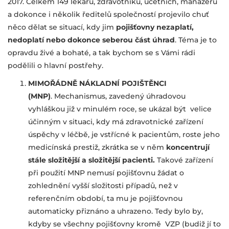
2017. Celkem 149 lékařů, zdravotníků, účetních, manažerů
a dokonce i několik ředitelů společností projevilo chuť
něco dělat se situací, kdy jim
pojišťovny
nezaplatí,
nedoplatí nebo dokonce seberou část úhrad
. Téma je to
opravdu živé a bohaté, a tak bychom se s Vámi rádi
podělili o hlavní postřehy.
MIMOŘÁDNĚ NÁKLADNÍ POJIŠTĚNCI
(MNP)
. Mechanismus, zavedený úhradovou
vyhláškou již v minulém roce, se ukázal být velice
účinným v situaci, kdy má zdravotnické zařízení
úspěchy v léčbě, je vstřícné k pacientům, roste jeho
medicínská prestiž, zkrátka se v něm
koncentrují
stále složitější a složitější pacienti.
Takové zařízení
při použití MNP nemusí pojišťovnu žádat o
zohlednění vyšší složitosti případů, než v
referenčním období, ta mu je pojišťovnou
automaticky přiznáno a uhrazeno. Tedy bylo by,
kdyby se všechny pojišťovny kromě VZP (budiž jí to