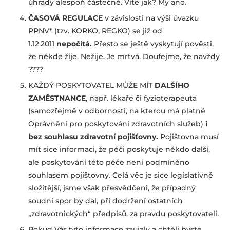
úhrady alespoň částečné. Víte jak? My ano.
ČASOVÁ REGULACE
v závislosti na výši úvazku
PPNV* (tzv. KORKO, REGKO) se již od
1.12.2011
nepočítá.
Přesto se ještě vyskytují pověsti,
že někde žije. Nežije. Je mrtvá. Doufejme, že navždy
????
KAŽDÝ POSKYTOVATEL MŮŽE MÍT
DALŠÍHO
ZAMĚSTNANCE
, např. lékaře či fyzioterapeuta
(samozřejmě v odbornosti, na kterou má platné
Oprávnění pro poskytování zdravotních služeb)
i
bez souhlasu zdravotní pojišťovny.
Pojišťovna musí
mít sice informaci, že péči poskytuje někdo další,
ale poskytování této péče není podmíněno
souhlasem pojišťovny. Celá věc je sice legislativně
složitější, jsme však přesvědčeni, že případný
soudní spor by dal, při dodržení ostatních
„zdravotnických“ předpisů, za pravdu poskytovateli.
Pokud Vás tyto informace zaujaly a chtěli byste