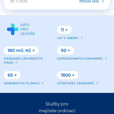
29. 7. 2026
Přečíst celé
11 +
LET V OBORU
180 mil. Kč +
90 +
PRODÁNO LÉKAŘSKÝCH
USPOŘÁDANÝCH SEMINÁŘŮ
PRAXÍ
65 +
1800 +
ODBORNÝCH ČLÁNKŮ
ÚČASTNÍKŮ SEMINÁŘŮ
Služby pro
majitele ordinací