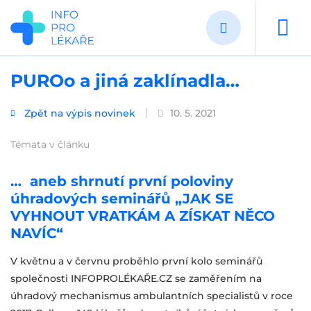
Přejít
k
hlavnímu
obsahu
PUROo a jiná zaklínadla…
Zpět na výpis novinek
10. 5. 2021
Témata v článku
… aneb shrnutí první poloviny
úhradových seminářů „JAK SE
VYHNOUT VRATKÁM A ZÍSKAT NĚCO
NAVÍC“
V květnu a v červnu proběhlo první kolo seminářů
společnosti INFOPROLÉKAŘE.CZ se zaměřením na
úhradový mechanismus ambulantních specialistů v roce