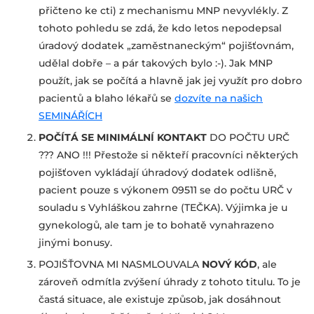
přičteno ke cti) z mechanismu MNP nevyvlékly. Z
tohoto pohledu se zdá, že kdo letos nepodepsal
úradový dodatek „zaměstnaneckým“ pojišťovnám,
udělal dobře – a pár takových bylo :-). Jak MNP
použít, jak se počítá a hlavně jak jej využít pro dobro
pacientů a blaho lékařů se
dozvíte na našich
SEMINÁŘÍCH
POČÍTÁ SE MINIMÁLNÍ KONTAKT
DO POČTU URČ
??? ANO !!! Přestože si někteří pracovníci některých
pojišťoven vykládají úhradový dodatek odlišně,
pacient pouze s výkonem 09511 se do počtu URČ v
souladu s Vyhláškou zahrne (TEČKA). Výjimka je u
gynekologů, ale tam je to bohatě vynahrazeno
jinými bonusy.
POJIŠŤOVNA MI NASMLOUVALA
NOVÝ KÓD
, ale
zároveň odmítla zvýšení úhrady z tohoto titulu. To je
častá situace, ale existuje způsob, jak dosáhnout