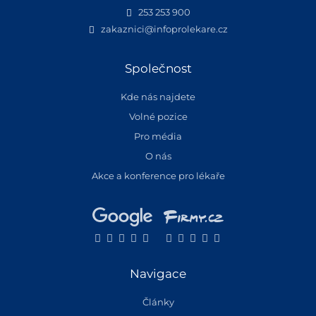
253 253 900
zakaznici@infoprolekare.cz
Společnost
Kde nás najdete
Volné pozice
Pro média
O nás
Akce a konference pro lékaře
Navigace
Články