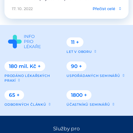
17. 10. 2022
Přečíst celé
11 +
LET V OBORU
180 mil. Kč +
90 +
PRODÁNO LÉKAŘSKÝCH
USPOŘÁDANÝCH SEMINÁŘŮ
PRAXÍ
65 +
1800 +
ODBORNÝCH ČLÁNKŮ
ÚČASTNÍKŮ SEMINÁŘŮ
Služby pro