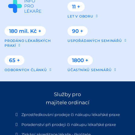
11 +
LET V OBORU
180 mil. Kč +
90 +
PRODÁNO LÉKAŘSKÝCH
USPOŘÁDANÝCH SEMINÁŘŮ
PRAXÍ
65 +
1800 +
ODBORNÝCH ČLÁNKŮ
ÚČASTNÍKŮ SEMINÁŘŮ
Služby pro
majitele ordinací
Zprostředkování prodeje či nákupu lékařské praxe
Poradenství při prodeji či nákupu lékařské praxe
Získání akreditace lékaře - školitele