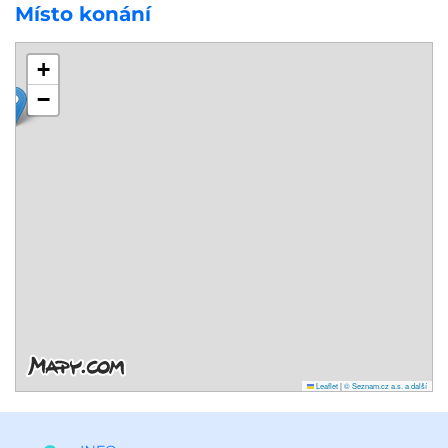
Místo konání
+
−
Leaflet
|
© Seznam.cz a.s. a další