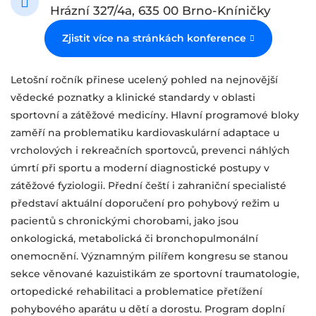
Hrázní 327/4a, 635 00 Brno-Kníničky
Zjistit více na stránkách konference
Letošní ročník přinese ucelený pohled na nejnovější
vědecké poznatky a klinické standardy v oblasti
sportovní a zátěžové medicíny. Hlavní programové bloky
zaměří na problematiku kardiovaskulární adaptace u
vrcholových i rekreačních sportovců, prevenci náhlých
úmrtí při sportu a moderní diagnostické postupy v
zátěžové fyziologii. Přední čeští i zahraniční specialisté
představí aktuální doporučení pro pohybový režim u
pacientů s chronickými chorobami, jako jsou
onkologická, metabolická či bronchopulmonální
onemocnění. Významným pilířem kongresu se stanou
sekce věnované kazuistikám ze sportovní traumatologie,
ortopedické rehabilitaci a problematice přetížení
pohybového aparátu u dětí a dorostu. Program doplní