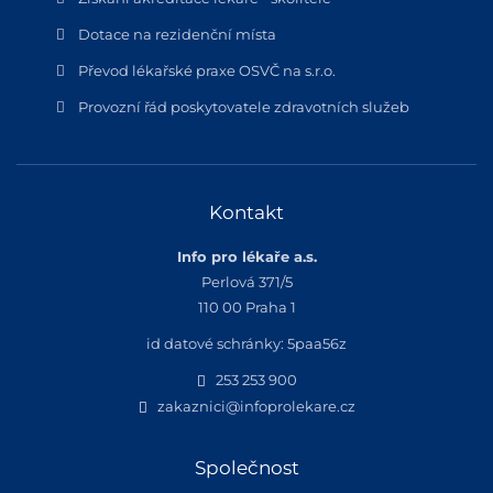
Dotace na rezidenční místa
Převod lékařské praxe OSVČ na s.r.o.
Provozní řád poskytovatele zdravotních služeb
Kontakt
Info pro lékaře a.s.
Perlová 371/5
110 00 Praha 1
id datové schránky: 5paa56z
253 253 900
zakaznici@infoprolekare.cz
Společnost