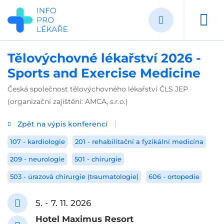
Přejít
k
hlavnímu
obsahu
Tělovýchovné lékařství 2026 -
Sports and Exercise Medicine
Česká společnost tělovýchovného lékařství ČLS JEP
(organizační zajištění: AMCA, s.r.o.)
Zpět na výpis konferencí
107 - kardiologie
201 - rehabilitační a fyzikální medicína
209 - neurologie
501 - chirurgie
503 - úrazová chirurgie (traumatologie)
606 - ortopedie
5. - 7. 11. 2026
Hotel Maximus Resort