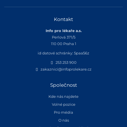
Kontakt
Info pro lékaře a.s.
Perlová 371/5
110 00 Praha 1
id datové schránky: 5paa56z
253 253 900
zakaznici@infoprolekare.cz
Společnost
Kde nás najdete
Volné pozice
Pro média
O nás