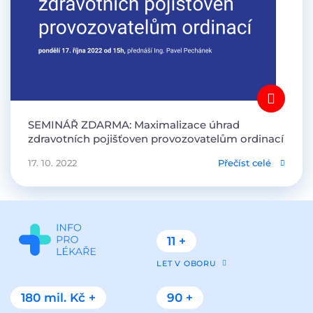
SEMINÁŘ ZDARMA: Maximalizace úhrad
zdravotních pojišťoven provozovatelům ordinací
17. 10. 2022
Přečíst celé
11 +
LET V OBORU
180 mil. Kč +
90 +