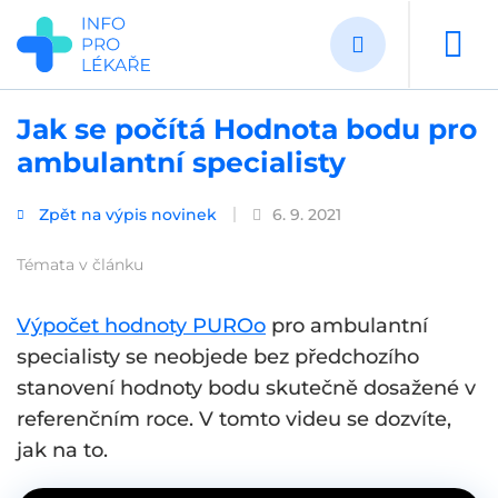
Přejít
k
hlavnímu
obsahu
Jak se počítá Hodnota bodu pro
ambulantní specialisty
Zpět na výpis novinek
6. 9. 2021
Témata v článku
Výpočet hodnoty PUROo
pro ambulantní
specialisty se neobjede bez předchozího
stanovení hodnoty bodu skutečně dosažené v
referenčním roce. V tomto videu se dozvíte,
jak na to.