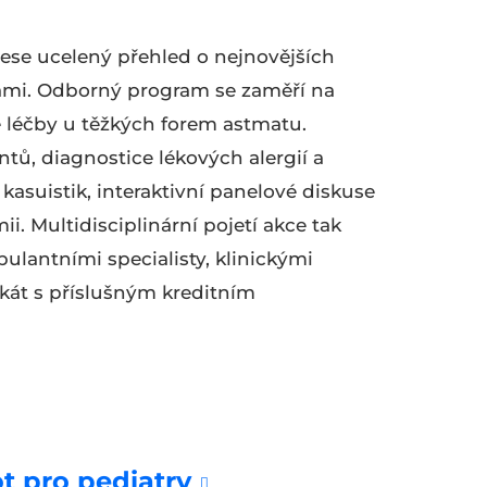
ese ucelený přehled o nejnovějších
ami. Odborný program se zaměří na
é léčby u těžkých forem astmatu.
ů, diagnostice lékových alergií a
asuistik, interaktivní panelové diskuse
 Multidisciplinární pojetí akce tak
ulantními specialisty, klinickými
ikát s příslušným kreditním
 pro pediatry