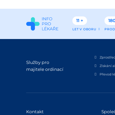
11 +
180
LET V OBORU
PROD
Zprostře
Služby pro
Získání a
majitele ordinací
Převod lé
Kontakt
Spole