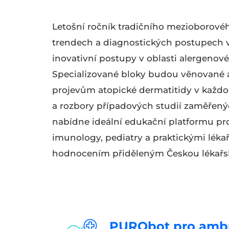
Letošní ročník tradičního mezioborové
trendech a diagnostických postupech 
inovativní postupy v oblasti alergenov
Specializované bloky budou věnované a
projevům atopické dermatitidy v každod
a rozbory případových studií zaměřenýc
nabídne ideální edukační platformu pro 
imunology, pediatry a praktickými lékař
hodnocením přiděleným Českou lékařsk
PURObot pro ambu