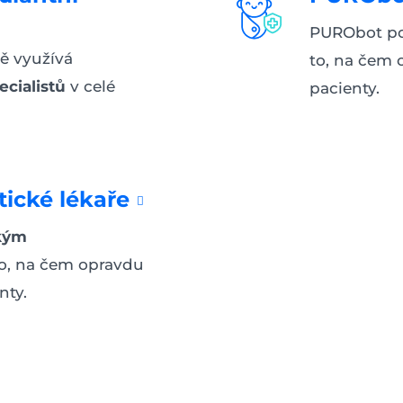
PURObot 
ě využívá
to, na čem 
cialistů
v celé
pacienty.
ické lékaře
kým
to, na čem opravdu
nty.