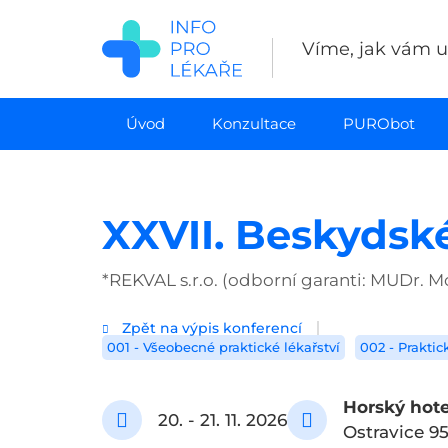
Přejít
k
Víme, jak vám uš
hlavnímu
obsahu
Úvod
Konzultace
PURObot
XXVII. Beskydsk
*REKVAL s.r.o. (odborní garanti: MUDr. M
Zpět na výpis konferencí
001 - Všeobecné praktické lékařství
002 - Praktic
Horský hot
20. - 21. 11. 2026
Ostravice 95