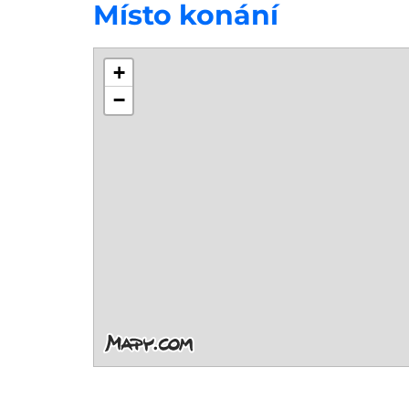
Místo konání
+
−