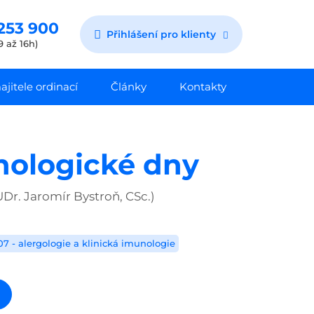
253 900
Přihlášení pro klienty
9 až 16h)
jitele ordinací
Články
Kontakty
nologické dny
Dr. Jaromír Bystroň, CSc.)
07 - alergologie a klinická imunologie