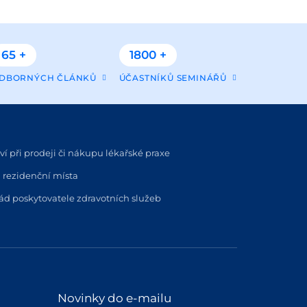
65 +
1800 +
DBORNÝCH ČLÁNKŮ
ÚČASTNÍKŮ SEMINÁŘŮ
í při prodeji či nákupu lékařské praxe
 rezidenční místa
řád poskytovatele zdravotních služeb
Novinky do e-mailu