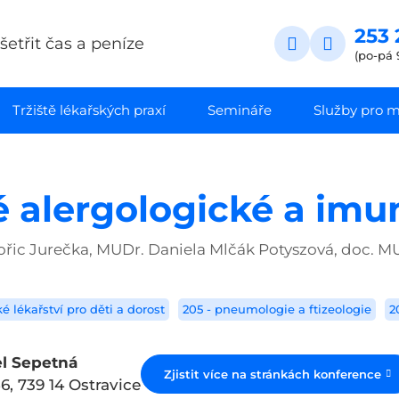
253 
etřit čas a peníze
(po-pá 
Tržiště lékařských praxí
Semináře
Služby pro ma
é alergologické a imu
ořic Jurečka, MUDr. Daniela Mlčák Potyszová, doc. MU
ké lékařství pro děti a dorost
205 - pneumologie a ftizeologie
2
el Sepetná
Zjistit více na stránkách konference
6, 739 14 Ostravice