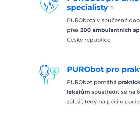
specialisty
PURObota v současné dob
přes
200 ambulantních spe
České republice.
PURObot pro prakt
PURObot pomáhá
praktic
lékařům
soustředit se na 
záleží, tedy na péči o pacie