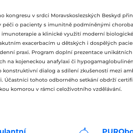
ho kongresu v srdci Moravskoslezských Beskyd přin
v péči o pacienty s imunitně podmíněnými chorob
é imunoterapie a klinické využití moderní biologick
kutním exacerbacím u dětských i dospělých pacient
enní praxi. Program doplní prezentace unikátních k
h na kojeneckou anafylaxi či hypogamaglobulinémii.
konstruktivní dialog a sdílení zkušeností mezi amb
i. Účastníci tohoto odborného setkání obdrží certif
ou komorou v rámci celoživotního vzdělávání.
lantní
PURObot