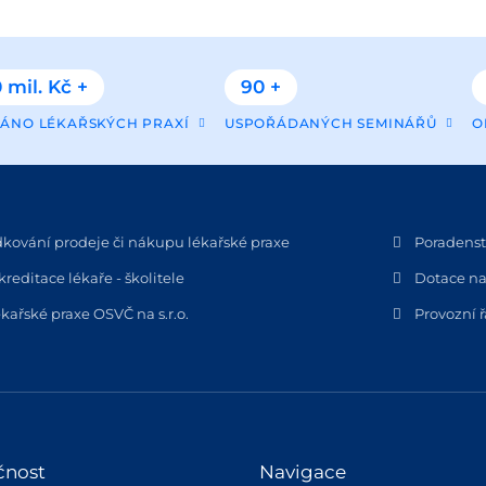
 mil. Kč +
90 +
ÁNO LÉKAŘSKÝCH PRAXÍ
USPOŘÁDANÝCH SEMINÁŘŮ
O
dkování prodeje či nákupu lékařské praxe
Poradenstv
kreditace lékaře - školitele
Dotace na
kařské praxe OSVČ na s.r.o.
Provozní 
čnost
Navigace