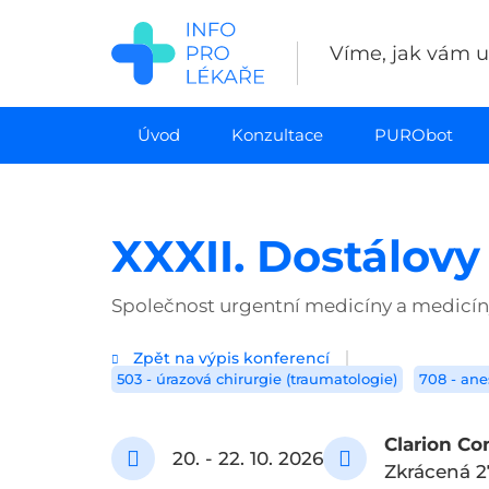
Přejít
k
Víme, jak vám uš
hlavnímu
obsahu
Úvod
Konzultace
PURObot
XXXII. Dostálov
Společnost urgentní medicíny a medicín
Zpět na výpis konferencí
503 - úrazová chirurgie (traumatologie)
708 - ane
Clarion Co
20. - 22. 10. 2026
Zkrácená 2