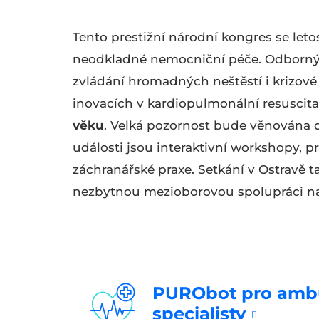
Tento prestižní národní kongres se let
neodkladné nemocniční péče. Odborný p
zvládání hromadných neštěstí i krizové 
inovacích v kardiopulmonální resusci
věku
. Velká pozornost bude věnována dig
události jsou interaktivní workshopy, p
záchranářské praxe. Setkání v Ostravě t
nezbytnou mezioborovou spolupráci na
PURObot pro ambu
specialisty