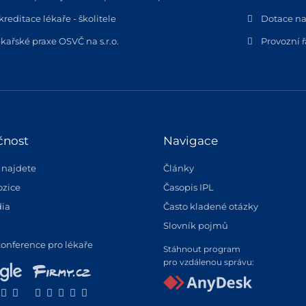
kreditace lékaře - školitele
Dotace na
kařské praxe OSVČ na s.r.o.
Provozní 
čnost
Navigace
 najdete
Články
ozice
Časopis IPL
ia
Často kladené otázky
Slovník pojmů
konference pro lékaře
Stáhnout program
pro vzdálenou správu: