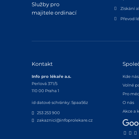
Služby pro
Získání a
majitele ordinací
Převod lé
Kontakt
Spole
Info pro lékaře a.s.
Kde nás
Perlová 371/5
Volné p
110 00 Praha 1
Pro méd
id datové schránky: 5paa56z
O nás
Akce a 
253 253 900
zakaznici@infoprolekare.cz