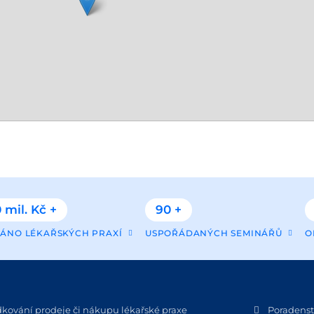
 mil. Kč +
90 +
ÁNO LÉKAŘSKÝCH PRAXÍ
USPOŘÁDANÝCH SEMINÁŘŮ
O
dkování prodeje či nákupu lékařské praxe
Poradenstv