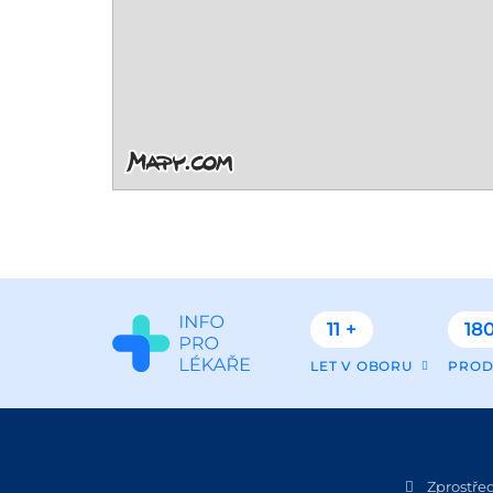
11 +
180
LET V OBORU
PROD
Zprostře