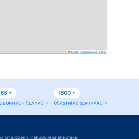
Leaflet
|
© Seznam.cz a.s. a další
65 +
1800 +
DBORNÝCH ČLÁNKŮ
ÚČASTNÍKŮ SEMINÁŘŮ
í při prodeji či nákupu lékařské praxe