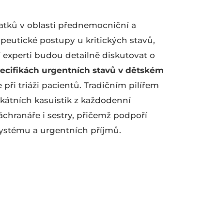
natků v oblasti přednemocniční a
eutické postupy u kritických stavů,
í experti budou detailně diskutovat o
ecifikách urgentních stavů v dětském
 při triáži pacientů. Tradičním pilířem
ikátních kasuistik z každodenní
áchranáře i sestry, přičemž podpoří
ystému a urgentních příjmů.