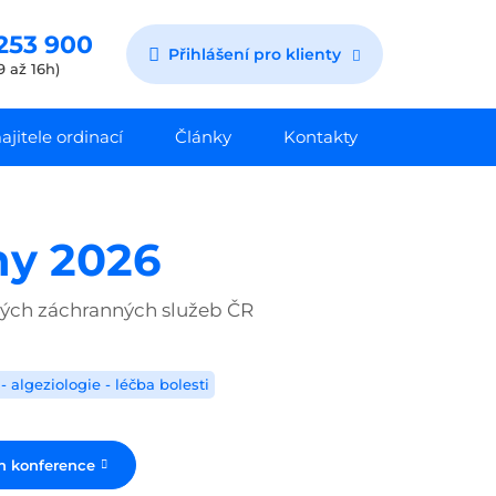
253 900
Přihlášení pro klienty
9 až 16h)
jitele ordinací
Články
Kontakty
ny 2026
kých záchranných služeb ČR
 - algeziologie - léčba bolesti
ch konference