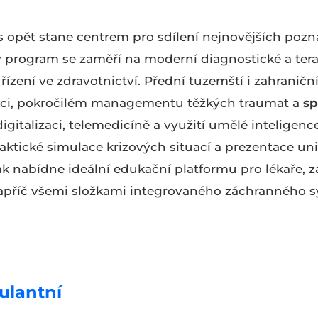
os opět stane centrem pro sdílení nejnovějších poz
rogram se zaměří na moderní diagnostické a terap
řízení ve zdravotnictví. Přední tuzemští i zahraničn
taci, pokročilém managementu těžkých traumat a
sp
italizaci, telemedicíně a využití umělé inteligence
raktické simulace krizových situací a prezentace un
ak nabídne ideální edukační platformu pro lékaře, z
příč všemi složkami integrovaného záchranného s
lantní