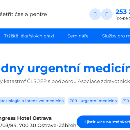
253 
etřit čas a peníze
(po-pá 
Tržiště lékařských praxí
Semináře
Služby pro ma
y dny urgentní medicí
y katastrof ČLS JEP s podporou Asociace zdravotnic
steziologie a intenzivní medicína
709 - urgentní medicína
710
ngress Hotel Ostrava
Zjistit více na stránká
703/84, 700 30 Ostrava-Zábřeh