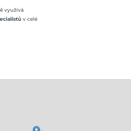
ě využívá
cialistů
v celé