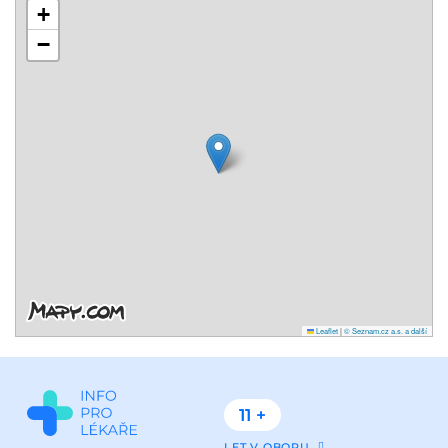
+
−
Leaflet
|
© Seznam.cz a.s. a další
11 +
LET V OBORU