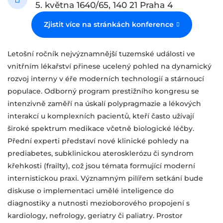
5. května 1640/65, 140 21 Praha 4
Zjistit více na stránkách konference
Letošní ročník nejvýznamnější tuzemské události ve
vnitřním lékařství přinese ucelený pohled na dynamický
rozvoj interny v éře moderních technologií a stárnoucí
populace. Odborný program prestižního kongresu se
intenzivně zaměří na úskalí polypragmazie a lékových
interakcí u komplexních pacientů, kteří často užívají
široké spektrum medikace včetně biologické léčby.
Přední experti představí nové klinické pohledy na
prediabetes, subklinickou aterosklerózu či syndrom
křehkosti (frailty), což jsou témata formující moderní
internistickou praxi. Významným pilířem setkání bude
diskuse o implementaci umělé inteligence do
diagnostiky a nutnosti mezioborového propojení s
kardiology, nefrology, geriatry či paliatry. Prostor