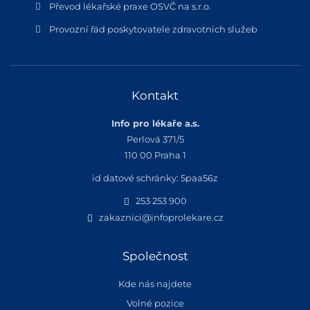
Převod lékařské praxe OSVČ na s.r.o.
Provozní řád poskytovatele zdravotních služeb
Kontakt
Info pro lékaře a.s.
Perlová 371/5
110 00 Praha 1
id datové schránky: 5paa56z
253 253 900
zakaznici@infoprolekare.cz
Společnost
Kde nás najdete
Volné pozice