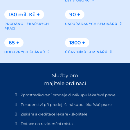
LET V OBORU
180 mil. Kč +
90 +
PRODÁNO LÉKAŘSKÝCH
USPOŘÁDANÝCH SEMINÁŘŮ
PRAXÍ
65 +
1800 +
ODBORNÝCH ČLÁNKŮ
ÚČASTNÍKŮ SEMINÁŘŮ
Služby pro
majitele ordinací
Zprostředkování prodeje či nákupu lékařské praxe
Poradenství při prodeji či nákupu lékařské praxe
Získání akreditace lékaře - školitele
Dotace na rezidenční místa