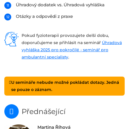
Úhradový dodatek vs. Úhradová vyhláška
Otázky a odpovědi z praxe
Pokud fyzioterapii provozujete delší dobu,
doporučujeme se přihlásit na seminář
Úhradová
vyhláška 2025 pro pokročilé - seminář pro
ambulantní specialisty
.
U semináře nebude možné pokládat dotazy. Jedná
se pouze o záznam.
Přednášející
Martina Říhová