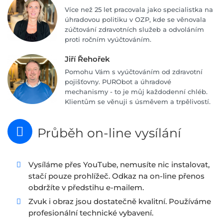
Více než 25 let pracovala jako specialistka na
úhradovou politiku v OZP, kde se věnovala
zúčtování zdravotních služeb a odvoláním
proti ročním vyúčtováním.
Jiří Řehořek
Pomohu Vám s vyúčtováním od zdravotní
pojišťovny. PURObot a úhradové
mechanismy - to je můj každodenní chléb.
Klientům se věnuji s úsměvem a trpělivostí.
Průběh on-line vysílání
Vysíláme přes YouTube, nemusíte nic instalovat,
stačí pouze prohlížeč. Odkaz na on-line přenos
obdržíte v předstihu e-mailem.
Zvuk i obraz jsou dostatečně kvalitní. Používáme
profesionální technické vybavení.