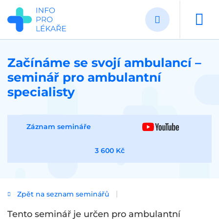
Přejít
k
hlavnímu
obsahu
Začínáme se svojí ambulancí –
seminář pro ambulantní
specialisty
Záznam semináře
3 600 Kč
Zpět na seznam seminářů
Tento seminář je určen pro ambulantní