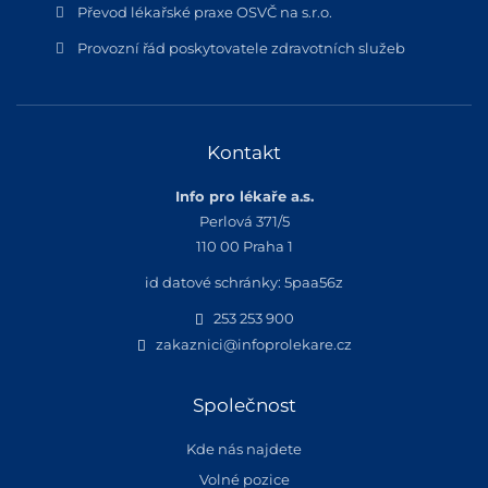
Převod lékařské praxe OSVČ na s.r.o.
Provozní řád poskytovatele zdravotních služeb
Kontakt
Info pro lékaře a.s.
Perlová 371/5
110 00 Praha 1
id datové schránky: 5paa56z
253 253 900
zakaznici@infoprolekare.cz
Společnost
Kde nás najdete
Volné pozice