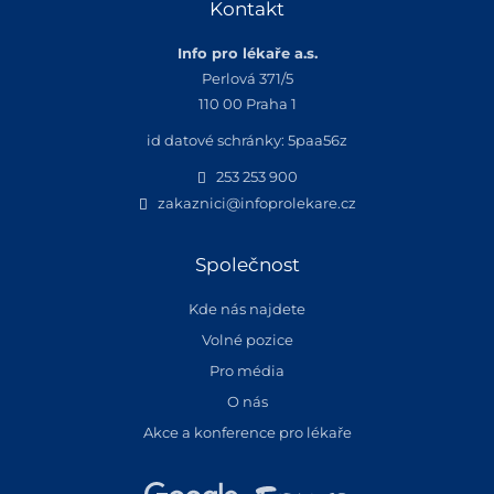
Kontakt
Info pro lékaře a.s.
Perlová 371/5
110 00 Praha 1
id datové schránky: 5paa56z
253 253 900
zakaznici@infoprolekare.cz
Společnost
Kde nás najdete
Volné pozice
Pro média
O nás
Akce a konference pro lékaře