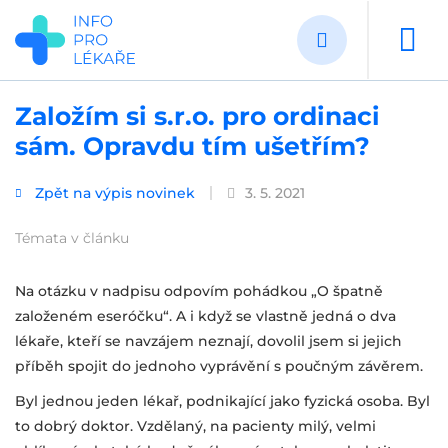
Přejít
k
hlavnímu
obsahu
Založím si s.r.o. pro ordinaci
sám. Opravdu tím ušetřím?
Zpět na výpis novinek
3. 5. 2021
Témata v článku
Na otázku v nadpisu odpovím pohádkou „O špatně
založeném eseróčku“. A i když se vlastně jedná o dva
lékaře, kteří se navzájem neznají, dovolil jsem si jejich
příběh spojit do jednoho vyprávění s poučným závěrem.
Byl jednou jeden lékař, podnikající jako fyzická osoba. Byl
to dobrý doktor. Vzdělaný, na pacienty milý, velmi