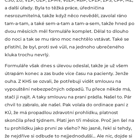
ČSÚ, ŽÚ, VZP, OZP, ZPMV, VoZP, RBP, ČPZP, ZPŠ, ČPP, MZ,
a další úřady. Byla to těžká práce, úředničina
nesrozumitelná, takže když něco nevěděl, zavolal ráno
tam-a-tam, a také sem-a-tam a tam-a-sem, takže hned po
dvou měsících měl formuláře komplet. Dělal to dlouho
do noci a tak se mu ráno moc nechtělo vstávat. Také se
přistihl, že byl, proti své vůli, na jednoho ubrečeného
kluka trochu nevrlý.
Formuláře však dnes s úlevou odeslal, takže je už všem
útrapám konec a zas bude více času na pacienty. Jenže
ouha. Z KHS se ozvali, že potřebují vidět smlouvu na
vypouštění nebezpečných odpadů. Tu přece někde má,
stačí ji najít. A taky smlouvu na praní prádla. Našel to. Pár
chvil to zabralo, ale našel. Pak volala do ordinace paní z
KÚ, že má propadlou zdravotní prohlídku, platnost
skončila před týdnem. Platí jen tři měsíce. Proč jen šel na
tu prohlídku jako první ze všeho? No jasně, řekl si tehdy,
že nejdříve si odbude to nejjednodušší… Ale nic, dojde si