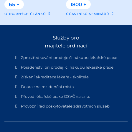
65 +
1800 +
ODBORNÝCH ČLÁNKŮ
ÚČASTNÍKŮ SEMINÁŘŮ
Služby pro
majitele ordinací
Zprostředkování prodeje či nákupu lékařské praxe
Poradenství při prodeji či nákupu lékařské praxe
Získání akreditace lékaře - školitele
Dotace na rezidenční místa
Převod lékařské praxe OSVČ na s.r.o.
Provozní řád poskytovatele zdravotních služeb