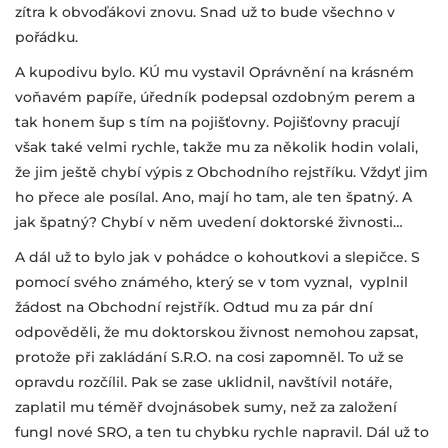
zítra k obvoďákovi znovu. Snad už to bude všechno v
pořádku.
A kupodivu bylo. KÚ mu vystavil Oprávnění na krásném
voňavém papíře, úředník podepsal ozdobným perem a
tak honem šup s tím na pojišťovny. Pojišťovny pracují
však také velmi rychle, takže mu za několik hodin volali,
že jim ještě chybí výpis z Obchodního rejstříku. Vždyť jim
ho přece ale posílal. Ano, mají ho tam, ale ten špatný. A
jak špatný? Chybí v něm uvedení doktorské živnosti…
A dál už to bylo jak v pohádce o kohoutkovi a slepičce. S
pomocí svého známého, který se v tom vyznal, vyplnil
žádost na Obchodní rejstřík. Odtud mu za pár dní
odpověděli, že mu doktorskou živnost nemohou zapsat,
protože při zakládání S.R.O. na cosi zapomněl. To už se
opravdu rozčílil. Pak se zase uklidnil, navštívil notáře,
zaplatil mu téměř dvojnásobek sumy, než za založení
fungl nové SRO, a ten tu chybku rychle napravil. Dál už to