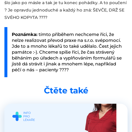
šlo jako po másle a tak je tu konec pohádky. A to poučení
? Je opravdu jednoduché a každý ho zná: ŠEVČE, DRŽ SE
SVÉHO KOPYTA ????
Poznámka:
tímto příběhem nechceme říci, že
nelze realizovat převod praxe na s.r.o. svépomocí.
Jde to a mnoho lékařů to také udělalo. Čest jejich
památce :-). Chceme spíše říci, že čas strávený
běháním po úřadech a vyplňováním formulářů se
jistě dá strávit i jinak a mnohem lépe, například
péčí o nás – pacienty ????
Čtěte také