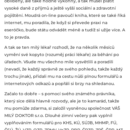
oblíbený, ale také hodně výkonný, a tak musel platit
vysoké daně z příjmů a ještě vyšší sociální a zdravotní
pojištění. Moudrá on-line pavoučí kniha, které se také říká
internet, mu poradila, že když si převede praxi na
eseróčko, bude státu odvádět méně a tudíž si užije více. A
to je pravda.
A tak se ten milý lékař rozhodl, že na několik měsíců
vymění své kopyto (rozuměj práci lékaře) za běhání po
úřadech. Všude mu všechno mile vysvětlili a poradili
(nevadí, že každý správně ze svého pohledu, takže každý
trochu jinak), přidali mu na cestu nůši plnou formulářů a
internetových odkazů a popřáli si brzy na shledanou.
Začalo to dobře – s pomocí svého známého právníka,
který sice dělá hlavně rozvody, ale je to kamarád, takže
mu pomůže zdarma, si založil vysněnou společnost VÁŠ
MILÝ DOKTOR s.r.o. Dlouhé zimní večery pak vyplnil
vyplňováním formulářů pro KHS, KÚ, SÚJB, MHMP, FÚ,