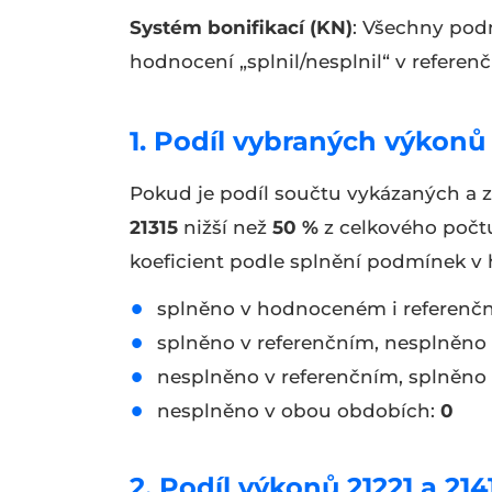
Systém bonifikací (KN)
: Všechny pod
hodnocení „splnil/nesplnil“ v refer
1. Podíl vybraných výkonů (2
Pokud je podíl součtu vykázaných a
21315
nižší než
50 %
z celkového počt
koeficient podle splnění podmínek 
splněno v hodnoceném i referenč
splněno v referenčním, nesplněn
nesplněno v referenčním, splněn
nesplněno v obou obdobích:
0
2. Podíl výkonů 21221 a 214