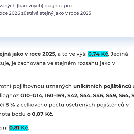
vaných (barevných) diagnóz pro
roce 2026 zůstává stejný jako v roce 2025
ejná jako v roce 2025
, a to ve výši
0,74 Kč
. Jediná
uje, je zachována ve stejném rozsahu jako v
avotní pojišťovnou uznaných
unikátních pojištěnců
 diagnóz
G10–G14, I60–I69, S42, S44, S46, S49, S54, 
čí
5 %
z celkového počtu ošetřených pojištěnců v
dnota bodu
o 0,07 Kč
.
činí
0,81 Kč
.