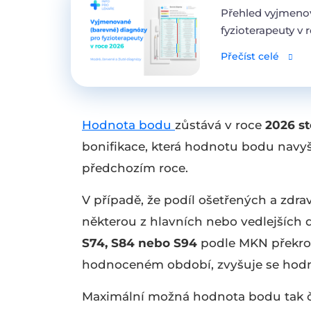
Přehled vyjmeno
fyzioterapeuty v 
Přečíst celé
Hodnota bodu
zůstává v roce
2026 st
bonifikace, která hodnotu bodu navyš
předchozím roce.
V případě, že podíl ošetřených a zdr
některou z hlavních nebo vedlejších
S74, S84 nebo S94
podle MKN překro
hodnoceném období, zvyšuje se ho
Maximální možná hodnota bodu tak 