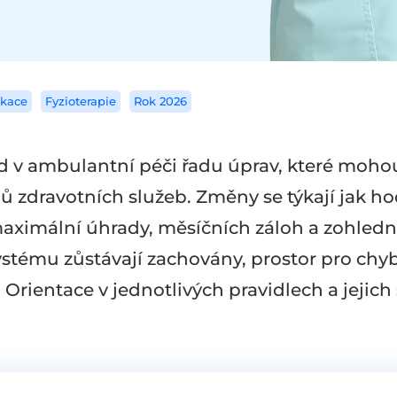
ikace
Fyzioterapie
Rok 2026
ad v ambulantní péči řadu úprav, které moh
 zdravotních služeb. Změny se týkají jak h
maximální úhrady, měsíčních záloh a zohledn
stému zůstávají zachovány, prostor pro chyby
rientace v jednotlivých pravidlech a jejich 