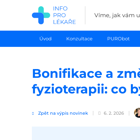
Přejít
k
Víme, jak vám uš
hlavnímu
obsahu
Úvod
Konzultace
PURObot
Bonifikace a zm
fyzioterapii: co
Zpět na výpis novinek
6. 2. 2026