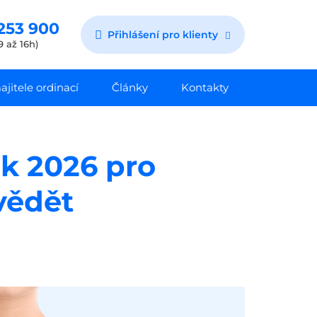
253 900
Přihlášení pro klienty
9 až 16h)
jitele ordinací
Články
Kontakty
k 2026 pro
 vědět