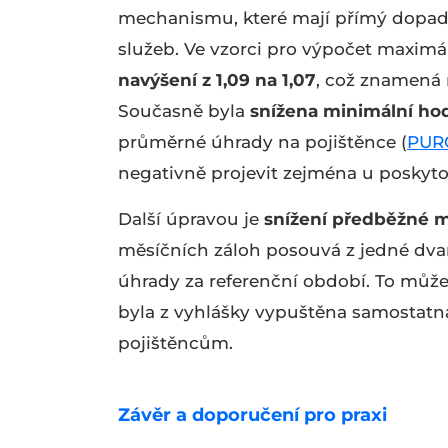
mechanismu, které mají přímý dopad 
služeb. Ve vzorci pro výpočet maxim
navýšení z 1,09 na 1,07
, což znamená 
Současně byla
snížena minimální ho
průměrné úhrady na pojištěnce (
PUR
negativně projevit zejména u poskyt
Další úpravou je
snížení předběžné m
měsíčních záloh posouvá z jedné dv
úhrady za referenční období. To může
byla z vyhlášky vypuštěna samostatn
pojištěncům.
Závěr a doporučení pro praxi