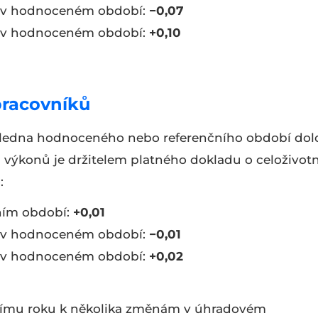
o v hodnoceném období:
−0,07
o v hodnoceném období:
+0,10
 pracovníků
. ledna hodnoceného nebo referenčního období dolo
ů výkonů je držitelem platného dokladu o celoživot
:
ním období:
+0,01
o v hodnoceném období:
−0,01
o v hodnoceném období:
+0,02
ozímu roku k několika změnám v úhradovém