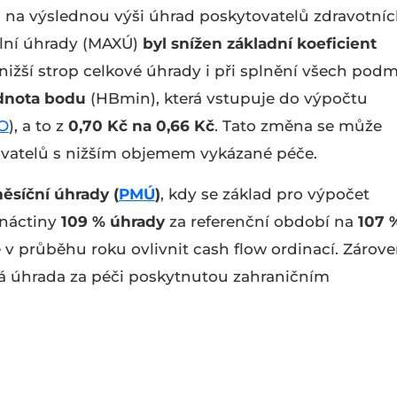
na výslednou výši úhrad poskytovatelů zdravotní
ální úhrady (MAXÚ)
byl snížen základní koeficient
nižší strop celkové úhrady i při splnění všech podm
dnota bodu
(HBmin), která vstupuje do výpočtu
O
), a to z
0,70 Kč na 0,66 Kč
. Tato změna se může
ovatelů s nižším objemem vykázané péče.
ěsíční úhrady (
PMÚ
)
, kdy se základ pro výpočet
anáctiny
109 %
úhrady
za referenční období na
107 
 v průběhu roku ovlivnit cash flow ordinací. Zárov
á úhrada za péči poskytnutou zahraničním