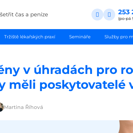
253 
etřit čas a peníze
(po-pá 
Tržiště lékařských praxí
Semináře
Služby pro ma
ěny v úhradách pro ro
 by měli poskytovatelé
Martina Říhová