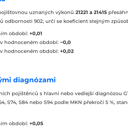
 pojišťovnou uznaných výkonů
21221 a 21415
přesáh
 odbornosti 902, určí se koeficient stejným způs
ním období:
+0,01
o v hodnoceném období:
−0,0
o v hodnoceném období:
+0,02
nými diagnózami
ních pojištěnců s hlavní nebo vedlejší diagnózou G
 S64, S74, S84 nebo S94 podle MKN překročí 5 %, stan
ním období:
+0,05