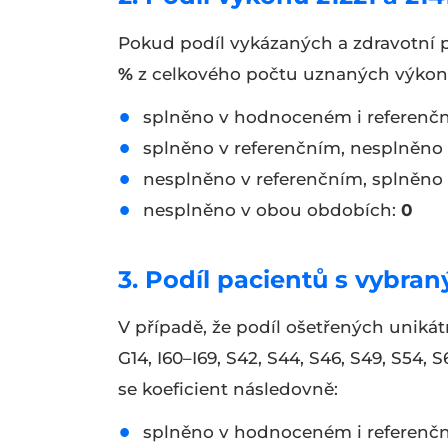
Pokud podíl vykázaných a zdravotní
%
z celkového počtu uznaných výkonů
splněno v hodnoceném i referenč
splněno v referenčním, nesplněn
nesplněno v referenčním, splněn
nesplněno v obou obdobích:
0
3. Podíl pacientů s vybra
V případě, že podíl ošetřených unikát
G14, I60–I69, S42, S44, S46, S49, S54,
se koeficient následovně:
splněno v hodnoceném i referenč