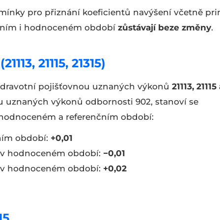
mínky pro přiznání koeficientů navýšení včetně pri
enčním i hodnoceném období
zůstávají beze změny
.
1113, 21115, 21315)
 zdravotní pojišťovnou uznaných výkonů
21113, 21115
u uznaných výkonů odbornosti 902, stanoví se
v hodnoceném a referenčním období:
ním období:
+0,01
o v hodnoceném období:
−0,01
o v hodnoceném období:
+0,02
15