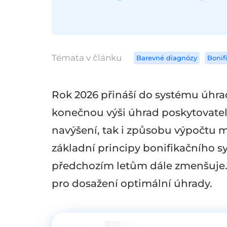
Témata v článku
Barevné diagnózy
Bonif
Rok 2026 přináší do systému úhr
konečnou výši úhrad poskytovatelů
navýšení, tak i způsobu výpočtu 
základní principy bonifikačního sy
předchozím letům dále zmenšuje. O
pro dosažení optimální úhrady.