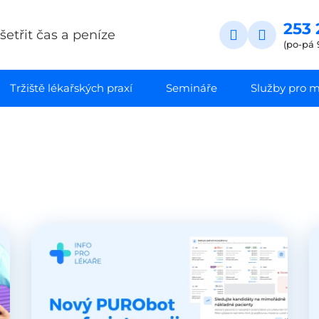
253 
etřit čas a peníze
(po-pá 
Tržiště lékařských praxí
Semináře
Služby pro ma