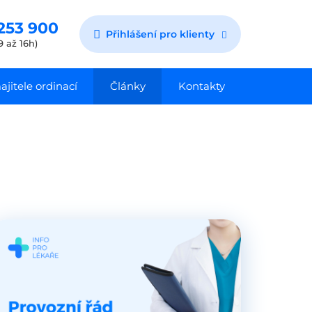
253 900
Přihlášení pro klienty
9 až 16h)
jitele ordinací
Články
Kontakty