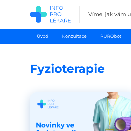
Přejít
k
Víme, jak vám uš
hlavnímu
obsahu
Úvod
Konzultace
PURObot
Fyzioterapie