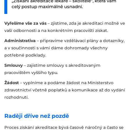
„Získání akreditace lékaře – školitele“, která vám
celý postup maximálně usnadní.
Vyřešíme vše za vás
– zjistíme, zda je akreditaci možné ve
vaší odbornosti a na konkrétním pracovišti získat.
Administrativa
– připravíme vzdělávací plány a dotazníky,
a v součinnosti s vámi dáme dohromady všechny
potřebné podklady.
Smlouvy
– zajistíme smlouvy s akreditovaným
pracovištěm vyššího typu.
Žádost
– vyplníme a podáme žádost na Ministerstvo
zdravotnictví včetně poplatků a komunikace až do vydání
rozhodnutí.
Raději dříve než pozdě
Proces získání akreditace bývá časově náročný a často se