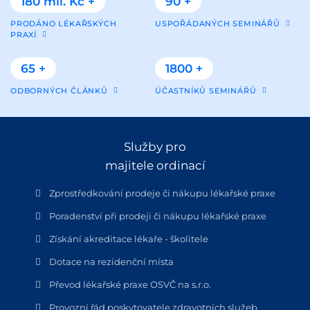
180 mil. Kč +
90 +
PRODÁNO LÉKAŘSKÝCH
USPOŘÁDANÝCH SEMINÁŘŮ
PRAXÍ
65 +
1800 +
ODBORNÝCH ČLÁNKŮ
ÚČASTNÍKŮ SEMINÁŘŮ
Služby pro
majitele ordinací
Zprostředkování prodeje či nákupu lékařské praxe
Poradenství při prodeji či nákupu lékařské praxe
Získání akreditace lékaře - školitele
Dotace na rezidenční místa
Převod lékařské praxe OSVČ na s.r.o.
Provozní řád poskytovatele zdravotních služeb