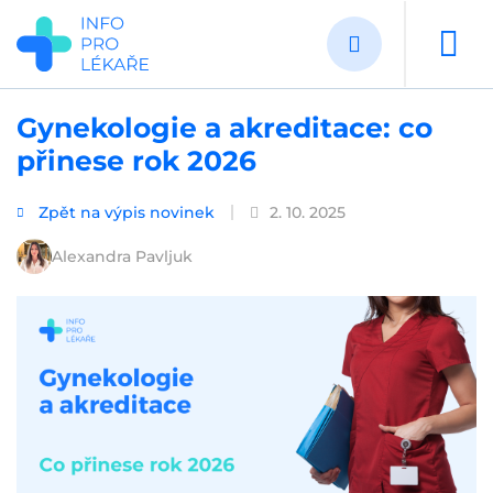
Přejít
k
hlavnímu
obsahu
Gynekologie a akreditace: co
přinese rok 2026
Zpět na výpis novinek
2. 10. 2025
Alexandra Pavljuk