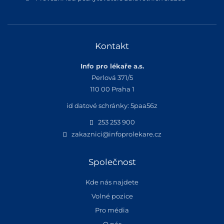
Kontakt
Info pro lékaře a.s.
Perlová 371/5
110 00 Praha 1
id datové schránky: 5paa56z
253 253 900
zakaznici@infoprolekare.cz
Společnost
Kde nás najdete
Volné pozice
Pro média