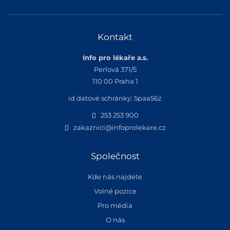
Kontakt
Info pro lékaře a.s.
Perlová 371/5
110 00 Praha 1
id datové schránky: 5paa56z
253 253 900
zakaznici@infoprolekare.cz
Společnost
Kde nás najdete
Volné pozice
Pro média
O nás