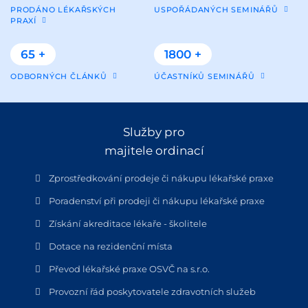
PRODÁNO LÉKAŘSKÝCH
USPOŘÁDANÝCH SEMINÁŘŮ
PRAXÍ
65 +
1800 +
ODBORNÝCH ČLÁNKŮ
ÚČASTNÍKŮ SEMINÁŘŮ
Služby pro
majitele ordinací
Zprostředkování prodeje či nákupu lékařské praxe
Poradenství při prodeji či nákupu lékařské praxe
Získání akreditace lékaře - školitele
Dotace na rezidenční místa
Převod lékařské praxe OSVČ na s.r.o.
Provozní řád poskytovatele zdravotních služeb