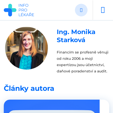
Přejít
k
hlavnímu
obsahu
Ing. Monika
Starková
Financím se profesně věnuji
od roku 2006 a mojí
expertízou jsou účetnictví,
daňové poradenství a audit.
Články autora