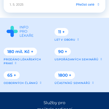
1. 5. 2025
Přečíst celé
11 +
LET V OBORU
180 mil. Kč +
90 +
PRODÁNO LÉKAŘSKÝCH
USPOŘÁDANÝCH SEMINÁŘŮ
PRAXÍ
65 +
1800 +
ODBORNÝCH ČLÁNKŮ
ÚČASTNÍKŮ SEMINÁŘŮ
Služby pro