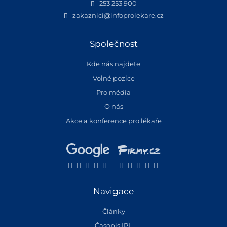
253 253 900
zakaznici@infoprolekare.cz
Společnost
Kde nás najdete
Volné pozice
Pro média
O nás
Akce a konference pro lékaře
Navigace
Články
Časopis IPL