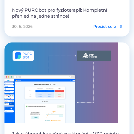
Nový PURObot pro fyzioterapii: Kompletní
přehled na jedné stránce!
30. 6. 2026
Přečíst celé
Jak stáhnout konečné vyúčtování z VZP pointu