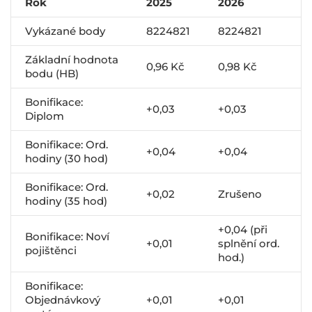
Rok
2025
2026
Vykázané body
8224821
8224821
Základní hodnota
0,96 Kč
0,98 Kč
bodu (HB)
Bonifikace:
+0,03
+0,03
Diplom
Bonifikace: Ord.
+0,04
+0,04
hodiny (30 hod)
Bonifikace: Ord.
+0,02
Zrušeno
hodiny (35 hod)
+0,04 (při
Bonifikace: Noví
+0,01
splnění ord.
pojištěnci
hod.)
Bonifikace:
Objednávkový
+0,01
+0,01