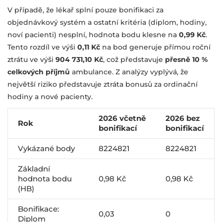
V případě, že lékař splní pouze bonifikaci za
objednávkový systém a ostatní kritéria (diplom, hodiny,
noví pacienti) nesplní, hodnota bodu klesne na
0,99 Kč
.
Tento rozdíl ve výši
0,11 Kč
na bod generuje přímou roční
ztrátu ve výši
904 731,10 Kč
, což představuje
přesně 10 %
celkových příjmů
ambulance. Z analýzy vyplývá, že
největší riziko představuje ztráta bonusů za ordinační
hodiny a nové pacienty.
2026 včetně
2026 bez
Rok
bonifikací
bonifikací
Vykázané body
8224821
8224821
Základní
hodnota bodu
0,98 Kč
0,98 Kč
(HB)
Bonifikace:
0,03
0
Diplom