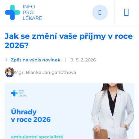
Přejít
k
hlavnímu
obsahu
Jak se změní vaše příjmy v roce
2026?
Zpět na výpis novinek
5. 2. 2026
Mgr. Bianka Janiga Tóthová