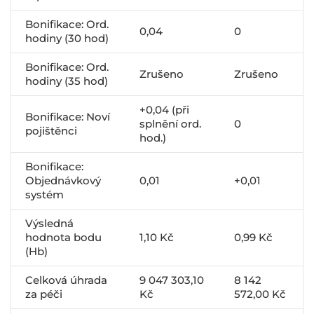
Bonifikace: Ord.
0,04
0
hodiny (30 hod)
Bonifikace: Ord.
Zrušeno
Zrušeno
hodiny (35 hod)
+0,04 (při
Bonifikace: Noví
splnění ord.
0
pojištěnci
hod.)
Bonifikace:
Objednávkový
0,01
+0,01
systém
Výsledná
hodnota bodu
1,10 Kč
0,99 Kč
(Hb)
Celková úhrada
9 047 303,10
8 142
za péči
Kč
572,00 Kč