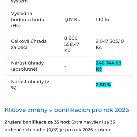
systém
Výsledná
hodnota bodu
1,07 Kč
1,10 Kč
(Hb)
8 800
Celková úhrada
9 047 303,10
558,47
za péči
Kč
Kč
Nárůst úhrady
246 744,63
-
(absolutně)
Kč
Nárůst úhrady (v
-
2,80 %
%)
Klíčové změny v bonifikacích pro rok 2026
Zrušení bonifikace za 35 hod
: Extra navýšení za 35
ordinačních hodin (0,02) je pro rok 2026 zrušeno.