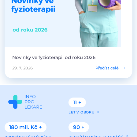
Novinky ve fyzioterapii od roku 2026
29. 7. 2026
Přečíst celé
11 +
LET V OBORU
180 mil. Kč +
90 +
PRODÁNO LÉKAŘSKÝCH
USPOŘÁDANÝCH SEMINÁŘŮ