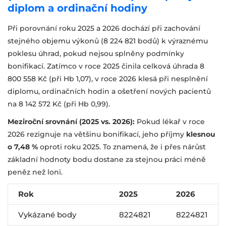
diplom a ordinační hodiny
Při porovnání roku 2025 a 2026 dochází při zachování
stejného objemu výkonů (8 224 821 bodů) k výraznému
poklesu úhrad, pokud nejsou splněny podmínky
bonifikací. Zatímco v roce 2025 činila celková úhrada 8
800 558 Kč (při Hb 1,07), v roce 2026 klesá při nesplnění
diplomu, ordinačních hodin a ošetření nových pacientů
na 8 142 572 Kč (při Hb 0,99).
Meziroční srovnání (2025 vs. 2026):
Pokud lékař v roce
2026 rezignuje na většinu bonifikací, jeho příjmy
klesnou
o 7,48 %
oproti roku 2025. To znamená, že i přes nárůst
základní hodnoty bodu dostane za stejnou práci méně
peněz než loni.
Rok
2025
2026
Vykázané body
8224821
8224821