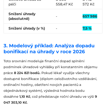
péči
558,47 Kč
572 Kč
Snížení úhrady
-
657 986
(absolutně)
Snížení úhrady (v %)
-
7,5 %
3. Modelový příklad: Analýza dopadu
bonifikací na úhrady v roce 2026
Toto srovnání modeluje finanční dopad splnění
podmínek úhradové vyhlášky při konstantním objemu
práce
8 224 821 bodů.
Pokud lékař využije všechny
dostupné bonifikace (diplom celoživotního vzdělávání,
ordinační hodiny, ošetření nových pacientů a
objednávkový systém), výsledná hodnota bodu
dosáhne
1,10 Kč
, což představuje roční úhradu ve výši
9
047 303,10 Kč
.