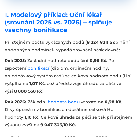
1. Modelový příklad: Oční lékař
(srovnání 2025 vs. 2026) – splňuje
všechny bonifikace
Při stejném počtu vykázaných bodů (
8 224 821
) a splnění
obdobných podmínek vypadá srovnání následovně:
Rok 2025:
Základní hodnota bodu činí
0,96 Kč
. Po
započtení
bonifikací
(diplom, ordinační hodiny,
objednávkový systém atd.) se celková hodnota bodu (Hb)
vyšplhá na
1,07 Kč
, což představuje úhradu za péči ve
výši
8 800 558 Kč
.
Rok 2026:
Základní
hodnota bodu
vzroste na
0,98 Kč
.
Díky úpravám v bonifikacích dosáhne celková Hb
hodnoty
1,10 Kč
. Celková úhrada za péči se tak při stejném
výkonu zvýší na
9 047 303,10 Kč.