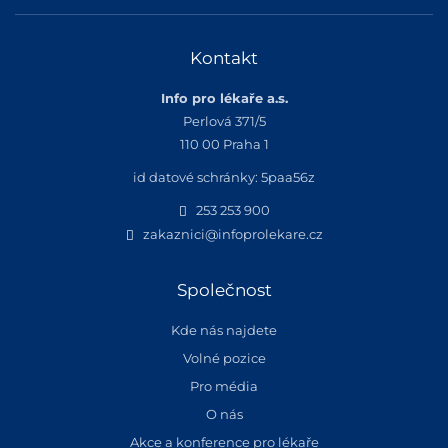
Kontakt
Info pro lékaře a.s.
Perlová 371/5
110 00 Praha 1
id datové schránky: 5paa56z
253 253 900
zakaznici@infoprolekare.cz
Společnost
Kde nás najdete
Volné pozice
Pro média
O nás
Akce a konference pro lékaře