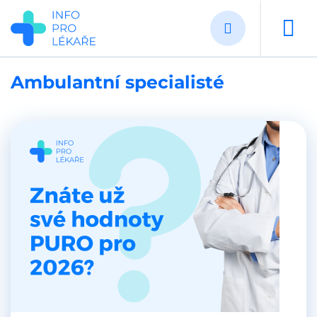
Přejít
k
hlavnímu
obsahu
Ambulantní specialisté