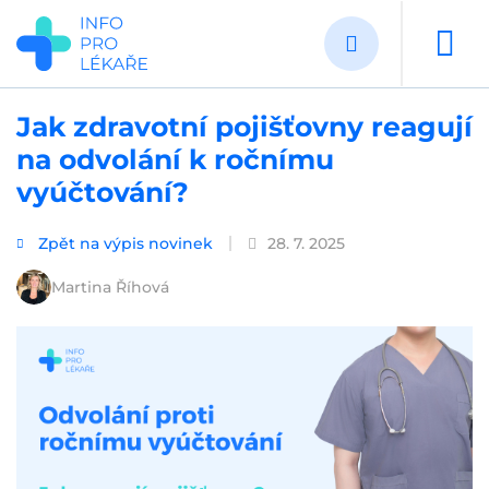
Přejít
k
hlavnímu
obsahu
Jak zdravotní pojišťovny reagují
na odvolání k ročnímu
vyúčtování?
Zpět na výpis novinek
28. 7. 2025
Martina Říhová