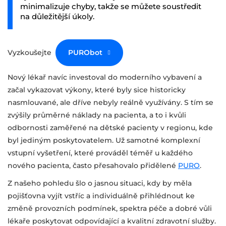
minimalizuje chyby, takže se můžete soustředit
na důležitější úkoly.
Vyzkoušejte
PURObot
Nový lékař navíc investoval do moderního vybavení a
začal vykazovat výkony, které byly sice historicky
nasmlouvané, ale dříve nebyly reálně využívány. S tím se
zvýšily průměrné náklady na pacienta, a to i kvůli
odbornosti zaměřené na dětské pacienty v regionu, kde
byl jediným poskytovatelem. Už samotné komplexní
vstupní vyšetření, které prováděl téměř u každého
nového pacienta, často přesahovalo přidělené
PURO
.
Z našeho pohledu šlo o jasnou situaci, kdy by měla
pojišťovna vyjít vstříc a individuálně přihlédnout ke
změně provozních podmínek, spektra péče a dobré vůli
lékaře poskytovat odpovídající a kvalitní zdravotní služby.