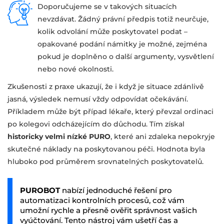
Doporučujeme se v takových situacích
nevzdávat. Žádný právní předpis totiž neurčuje,
kolik odvolání může poskytovatel podat –
opakované podání námitky je možné, zejména
pokud je doplněno o další argumenty, vysvětlení
nebo nové okolnosti.
Zkušenosti z praxe ukazují, že i když je situace zdánlivě
jasná, výsledek nemusí vždy odpovídat očekávání.
Příkladem může být případ lékaře, který převzal ordinaci
po kolegovi odcházejícím do důchodu. Tím získal
historicky velmi nízké PURO
, které ani zdaleka nepokryje
skutečné náklady na poskytovanou péči. Hodnota byla
hluboko pod průměrem srovnatelných poskytovatelů.
PUROBOT
nabízí jednoduché řešení pro
automatizaci kontrolních procesů, což vám
umožní rychle a přesně ověřit správnost vašich
vyúčtování. Tento nástroj vám ušetří čas a