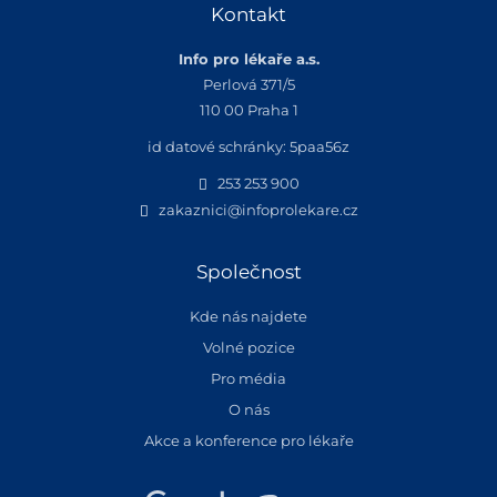
Kontakt
Info pro lékaře a.s.
Perlová 371/5
110 00 Praha 1
id datové schránky: 5paa56z
253 253 900
zakaznici@infoprolekare.cz
Společnost
Kde nás najdete
Volné pozice
Pro média
O nás
Akce a konference pro lékaře