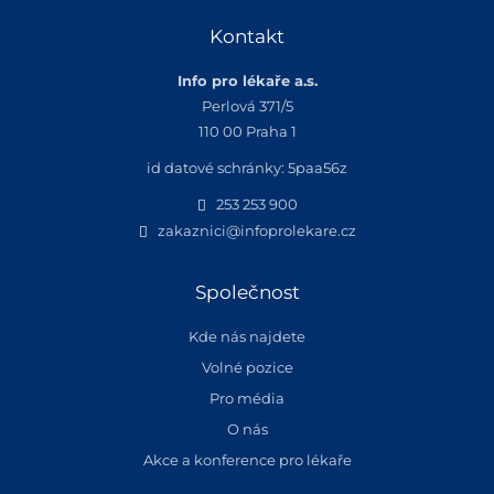
Kontakt
Info pro lékaře a.s.
Perlová 371/5
110 00 Praha 1
id datové schránky: 5paa56z
253 253 900
zakaznici@infoprolekare.cz
Společnost
Kde nás najdete
Volné pozice
Pro média
O nás
Akce a konference pro lékaře