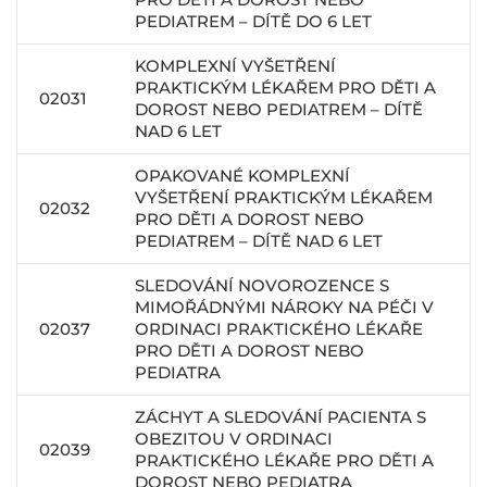
PEDIATREM – DÍTĚ DO 6 LET
KOMPLEXNÍ VYŠETŘENÍ
PRAKTICKÝM LÉKAŘEM PRO DĚTI A
02031
DOROST NEBO PEDIATREM – DÍTĚ
NAD 6 LET
OPAKOVANÉ KOMPLEXNÍ
VYŠETŘENÍ PRAKTICKÝM LÉKAŘEM
02032
PRO DĚTI A DOROST NEBO
PEDIATREM – DÍTĚ NAD 6 LET
SLEDOVÁNÍ NOVOROZENCE S
MIMOŘÁDNÝMI NÁROKY NA PÉČI V
02037
ORDINACI PRAKTICKÉHO LÉKAŘE
PRO DĚTI A DOROST NEBO
PEDIATRA
ZÁCHYT A SLEDOVÁNÍ PACIENTA S
OBEZITOU V ORDINACI
02039
PRAKTICKÉHO LÉKAŘE PRO DĚTI A
DOROST NEBO PEDIATRA