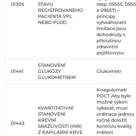
01305
STAVU
resp. 09555, 095
REGISTROVANÉHO
a 09557) –
PACIENTA VPL
principy
NEBO PLDD
vyhodnocení
limitace jsou
dohodnuty s
příslušnou
zdravotní
pojišťovnou
STANOVENÍ
01441
GLUKÓZY
Glukometr
GLUKOMETREM
Koagulometr
POCT Aby bylo
možné výkon
KVANTITATIVNÍ
vykázat, musí
STANOVENÍ
ordinace jednou
KREVNÍ
ročně doložit
01443
SRÁŽLIVOSTI (INR)
kontrolu kvality
Z KAPILÁRNÍ KRVE
měření