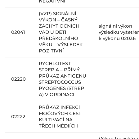
NEGATIVNÍ
(VZP) SIGNÁLNÍ
VÝKON – ČASNÝ
ZÁCHYT OČNÍCH
signální výkon
02041
VAD U DĚTÍ
výsledku vyšetře
PŘEDŠKOLNÍHO
k výkonu 02036
VĚKU – VÝSLEDEK
POZITIVNÍ
RYCHLOTEST
STREP A – PŘÍMÝ
PRŮKAZ ANTIGENU
02220
STREPTOCOCCUS
PYOGENES (STREP
A) V ORDINACI
PRŮKAZ INFEKCÍ
MOČOVÝCH CEST
02222
KULTIVACÍ NA
TŘECH MÉDIÍCH
Výkon lze vykáza