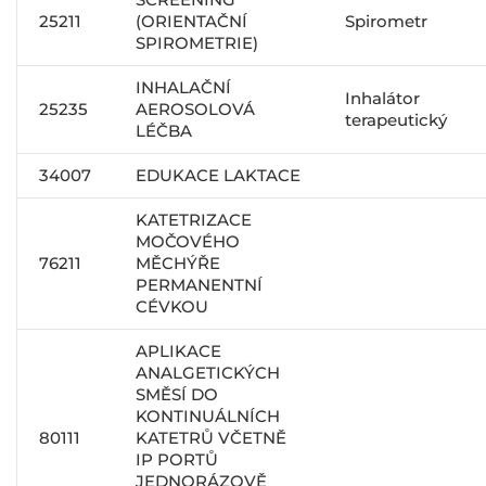
25211
(ORIENTAČNÍ
Spirometr
SPIROMETRIE)
INHALAČNÍ
Inhalátor
25235
AEROSOLOVÁ
terapeutický
LÉČBA
34007
EDUKACE LAKTACE
KATETRIZACE
MOČOVÉHO
76211
MĚCHÝŘE
PERMANENTNÍ
CÉVKOU
APLIKACE
ANALGETICKÝCH
SMĚSÍ DO
KONTINUÁLNÍCH
80111
KATETRŮ VČETNĚ
IP PORTŮ
JEDNORÁZOVĚ