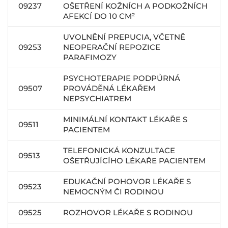
09237
OŠETŘENÍ KOŽNÍCH A PODKOŽNÍCH
AFEKCÍ DO 10 CM²
UVOLNĚNÍ PREPUCIA, VČETNĚ
09253
NEOPERAČNÍ REPOZICE
PARAFIMOZY
PSYCHOTERAPIE PODPŮRNÁ
09507
PROVÁDĚNÁ LÉKAŘEM
NEPSYCHIATREM
MINIMÁLNÍ KONTAKT LÉKAŘE S
09511
PACIENTEM
TELEFONICKÁ KONZULTACE
09513
OŠETŘUJÍCÍHO LÉKAŘE PACIENTEM
EDUKAČNÍ POHOVOR LÉKAŘE S
09523
NEMOCNÝM ČI RODINOU
09525
ROZHOVOR LÉKAŘE S RODINOU