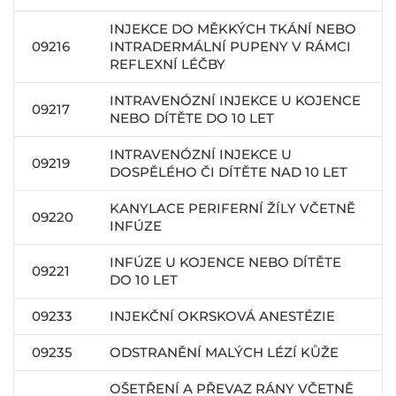
INJEKCE DO MĚKKÝCH TKÁNÍ NEBO
09216
INTRADERMÁLNÍ PUPENY V RÁMCI
REFLEXNÍ LÉČBY
INTRAVENÓZNÍ INJEKCE U KOJENCE
09217
NEBO DÍTĚTE DO 10 LET
INTRAVENÓZNÍ INJEKCE U
09219
DOSPĚLÉHO ČI DÍTĚTE NAD 10 LET
KANYLACE PERIFERNÍ ŽÍLY VČETNĚ
09220
INFÚZE
INFÚZE U KOJENCE NEBO DÍTĚTE
09221
DO 10 LET
09233
INJEKČNÍ OKRSKOVÁ ANESTÉZIE
09235
ODSTRANĚNÍ MALÝCH LÉZÍ KŮŽE
OŠETŘENÍ A PŘEVAZ RÁNY VČETNĚ