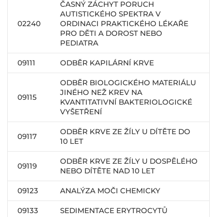
ČASNÝ ZÁCHYT PORUCH
AUTISTICKÉHO SPEKTRA V
02240
ORDINACI PRAKTICKÉHO LÉKAŘE
PRO DĚTI A DOROST NEBO
PEDIATRA
09111
ODBĚR KAPILÁRNÍ KRVE
ODBĚR BIOLOGICKÉHO MATERIÁLU
JINÉHO NEŽ KREV NA
09115
KVANTITATIVNÍ BAKTERIOLOGICKÉ
VYŠETŘENÍ
ODBĚR KRVE ZE ŽÍLY U DÍTĚTE DO
09117
10 LET
ODBĚR KRVE ZE ŽÍLY U DOSPĚLÉHO
09119
NEBO DÍTĚTE NAD 10 LET
09123
ANALÝZA MOČI CHEMICKY
09133
SEDIMENTACE ERYTROCYTŮ