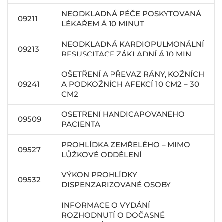
NEODKLADNÁ PÉČE POSKYTOVANÁ
09211
LÉKAŘEM Á 10 MINUT
NEODKLADNÁ KARDIOPULMONÁLNÍ
09213
RESUSCITACE ZÁKLADNÍ Á 10 MIN
OŠETŘENÍ A PŘEVAZ RÁNY, KOŽNÍCH
09241
A PODKOŽNÍCH AFEKCÍ 10 CM2 – 30
CM2
OŠETŘENÍ HANDICAPOVANÉHO
09509
PACIENTA
PROHLÍDKA ZEMŘELÉHO – MIMO
09527
LŮŽKOVÉ ODDĚLENÍ
VÝKON PROHLÍDKY
09532
DISPENZARIZOVANÉ OSOBY
INFORMACE O VYDÁNÍ
ROZHODNUTÍ O DOČASNÉ