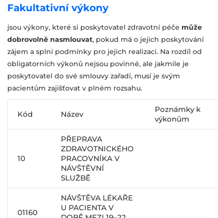
Fakultativní výkony
jsou výkony, které si poskytovatel zdravotní péče
může
dobrovolně nasmlouvat
, pokud má o jejich poskytování
zájem a splní podmínky pro jejich realizaci. Na rozdíl od
obligatorních výkonů nejsou povinné, ale jakmile je
poskytovatel do své smlouvy zařadí, musí je svým
pacientům zajišťovat v plném rozsahu.
Poznámky k
Kód
Název
výkonům
PŘEPRAVA
ZDRAVOTNICKÉHO
10
PRACOVNÍKA V
NÁVŠTĚVNÍ
SLUŽBĚ
NÁVŠTĚVA LÉKAŘE
U PACIENTA V
01160
DOBĚ MEZI 19–22