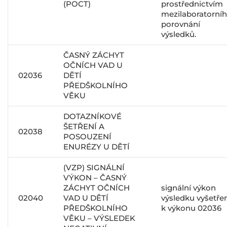
(POCT)
prostřednictvím
mezilaboratorní
porovnání
výsledků.
ČASNÝ ZÁCHYT
OČNÍCH VAD U
02036
DĚTÍ
PŘEDŠKOLNÍHO
VĚKU
DOTAZNÍKOVÉ
ŠETŘENÍ A
02038
POSOUZENÍ
ENURÉZY U DĚTÍ
(VZP) SIGNÁLNÍ
VÝKON – ČASNÝ
ZÁCHYT OČNÍCH
signální výkon
02040
VAD U DĚTÍ
výsledku vyšetře
PŘEDŠKOLNÍHO
k výkonu 02036
VĚKU – VÝSLEDEK