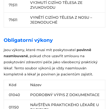
VYJMUTÍ CIZÍHO TĚLESA ZE
71511
ZVUKOVODU
VYNĚTÍ CIZÍHO TĚLESA Z NOSU –
71611
JEDNODUCHÉ
Obligatorní výkony
jsou výkony, které musí mít poskytovatel
povinně
nasmlouvané
, pokud chce uzavřít smlouvu na
poskytování zdravotní péče jako všeobecný praktický
lékař. Tento soubor výkonů je vždy nasmlouván
kompletně a lékař je povinen je pacientům zajistit.
Kód
Název
01040
PODROBNÝ VÝPIS Z DOKUMENTACE
NÁVŠTĚVA PRAKTICKÉHO LÉKAŘE U
01150