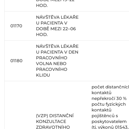
HOD.
NÁVŠTĚVA LÉKAŘE
U PACIENTA V
01170
DOBĚ MEZI 22–06
HOD.
NÁVŠTĚVA LÉKAŘE
U PACIENTA V DEN
PRACOVNÍHO
01180
VOLNA NEBO
PRACOVNÍHO
KLIDU
počet distančníc
kontaktů
nepřekročí 30 %
počtu fyzických
kontaktů
(VZP) DISTANČNÍ
pojištěnců s
KONZULTACE
poskytovatelem
ZDRAVOTNÍHO
(tj. výkonů 01543,