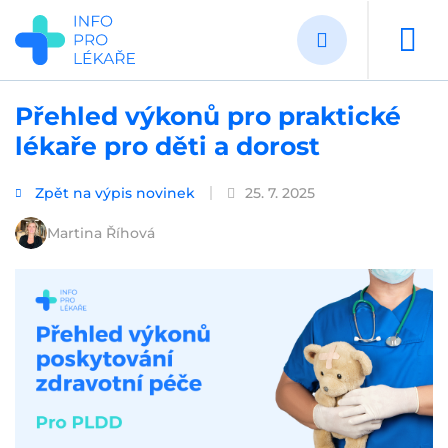
Přejít
k
hlavnímu
obsahu
Přehled výkonů pro praktické
lékaře pro děti a dorost
Zpět na výpis novinek
25. 7. 2025
Martina Říhová