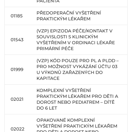
PACIENTA
PŘEDOPERAČNÍ VYŠETŘENÍ
01185
PRAKTICKÝM LÉKAŘEM
(VZP) EPIZODA PÉČE/KONTAKT V
SOUVISLOSTI S KLINICKÝM
01543
VYŠETŘENÍM V ORDINACI LÉKAŘE
PRIMÁRNÍ PÉČE
(VZP) KÓD POUZE PRO PL A PLDD –
PRO MOŽNOST VYKÁZÁNÍ ÚČTU 03
01999
U VÝKONŮ ZAŘAZENÝCH DO
KAPITACE
KOMPLEXNÍ VYŠETŘENÍ
PRAKTICKÝM LÉKAŘEM PRO DĚTI A
02021
DOROST NEBO PEDIATREM – DÍTĚ
DO 6 LET
OPAKOVANÉ KOMPLEXNÍ
VYŠETŘENÍ PRAKTICKÝM LÉKAŘEM
02022
PRO DĚTI A DOROST NEBO