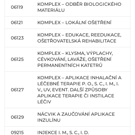
KOMPLEX – ODBĚR BIOLOGICKÉHO
06119
MATERIÁLU
06121
KOMPLEX – LOKÁLNÍ OŠETŘENÍ
KOMPLEX – EDUKACE, REEDUKACE,
06123
OŠETŘOVATELSKÁ REHABILITACE
KOMPLEX – KLYSMA, VÝPLACHY,
06125
CÉVKOVÁNÍ, LAVÁŽE, OŠETŘENÍ
PERMANENTNÍCH KATETRŮ
KOMPLEX – APLIKACE INHALAČNÍ A
LÉČEBNÉ TERAPIE P. O., S. C., I. M., I.
06127
V., UV, EVENT. DALŠÍ ZPŮSOBY
APLIKACE TERAPIE ČI INSTILACE
LÉČIV
NÁCVIK A ZAUČOVÁNÍ APLIKACE
06129
INZULÍNU
09215
INJEKCE I. M., S. C., I. D.