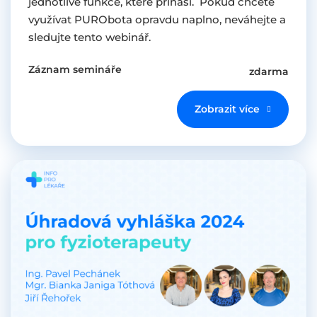
jednotlivé funkce, které přináší. Pokud chcete
využívat PURObota opravdu naplno, neváhejte a
sledujte tento webinář.
Záznam semináře
zdarma
Zobrazit více