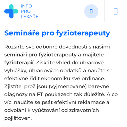
Přejít
k
hlavnímu
obsahu
Semináře pro fyzioterapeuty
Rozšiřte své odborné dovednosti s našimi
semináři pro fyzioterapeuty a majitele
fyzioterapií
. Získáte vhled do úhradové
vyhlášky, úhradových dodatků a naučte se
efektivně řídit ekonomiku své ordinace.
Zjistíte, proč jsou (vyjmenované) barevné
diagnózy na FT poukazech tak důležité. A co
víc, naučíte se psát efektivní reklamace a
odvolání k vyúčtování od zdravotních
pojišťoven.