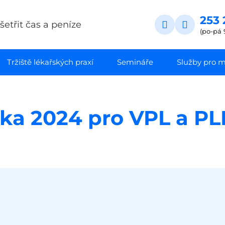
253 
etřit čas a peníze
(po-pá 
Tržiště lékařských praxí
Semináře
Služby pro ma
ka 2024 pro VPL a P