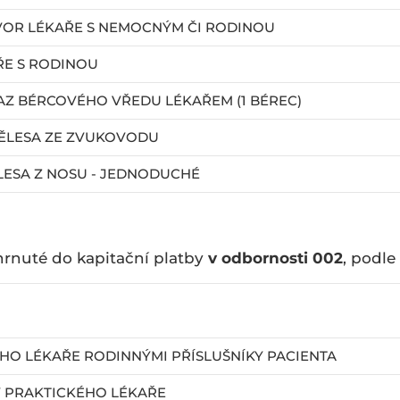
OR LÉKAŘE S NEMOCNÝM ČI RODINOU
E S RODINOU
AZ BÉRCOVÉHO VŘEDU LÉKAŘEM (1 BÉREC)
TĚLESA ZE ZVUKOVODU
ĚLESA Z NOSU - JEDNODUCHÉ
rnuté do kapitační platby
v odbornosti 002
, podl
HO LÉKAŘE RODINNÝMI PŘÍSLUŠNÍKY PACIENTA
Y PRAKTICKÉHO LÉKAŘE