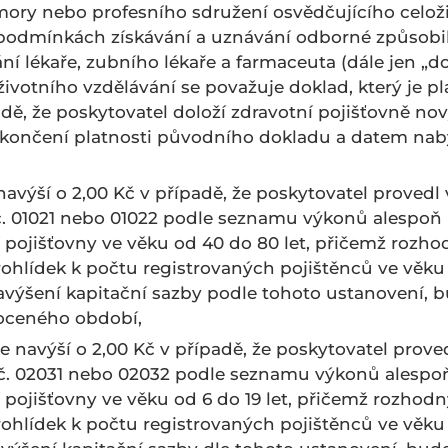
ory nebo profesního sdružení osvědčujícího celoži
odmínkách získávání a uznávání odborné způsobilos
 lékaře, zubního lékaře a farmaceuta (dále jen „do
ivotního vzdělávání se považuje doklad, který je p
dě, že poskytovatel doloží zdravotní pojišťovně no
ončení platnosti původního dokladu a datem naby
e navýší o 2,00 Kč v případě, že poskytovatel prove
. 01021 nebo 01022 podle seznamu výkonů alespoň 
ní pojišťovny ve věku od 40 do 80 let, přičemž ro
hlídek k počtu registrovaných pojištěnců ve věku o
navýšení kapitační sazby podle tohoto ustanovení, 
oceného období,
 se navýší o 2,00 Kč v případě, že poskytovatel pr
č. 02031 nebo 02032 podle seznamu výkonů alespoň
í pojišťovny ve věku od 6 do 19 let, přičemž roz
lídek k počtu registrovaných pojištěnců ve věku od