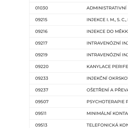
01030
ADMINISTRATIVNÍ
09215
INJEKCE I. M., S. C., I
09216
INJEKCE DO MĚKK
09217
INTRAVENÓZNÍ IN
09219
INTRAVENÓZNÍ INJ
09220
KANYLACE PERIFE
09233
INJEKČNÍ OKRSKO
09237
OŠETŘENÍ A PŘEV
09507
PSYCHOTERAPIE 
09511
MINIMÁLNÍ KONTA
09513
TELEFONICKÁ KO