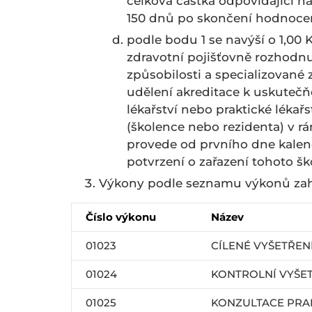
celková částka odpovídající n
150 dnů po skončení hodnoce
podle bodu 1 se navýší o 1,00
zdravotní pojišťovně rozhodnu
způsobilosti a specializované
udělení akreditace k uskutečň
lékařství nebo praktické lékařs
(školence nebo rezidenta) v r
provede od prvního dne kalen
potvrzení o zařazení tohoto š
Výkony podle seznamu výkonů zah
Číslo výkonu
Název
01023
CÍLENÉ VYŠETŘEN
01024
KONTROLNÍ VYŠE
01025
KONZULTACE PRAK