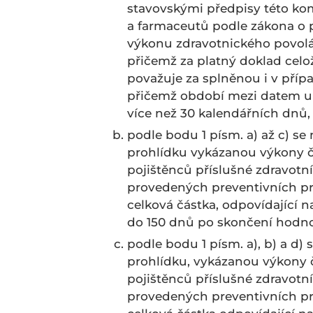
stavovskými předpisy této kom
a farmaceutů podle zákona o p
výkonu zdravotnického povolání
přičemž za platný doklad celož
považuje za splněnou i v přípa
přičemž období mezi datem uk
více než 30 kalendářních dnů,
podle bodu 1 písm. a) až c) s
prohlídku vykázanou výkony č
pojištěnců příslušné zdravot
provedených preventivních pro
celková částka, odpovídající 
do 150 dnů po skončení hodn
podle bodu 1 písm. a), b) a d)
prohlídku, vykázanou výkony 
pojištěnců příslušné zdravotn
provedených preventivních proh