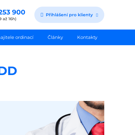
253 900
Přihlášení pro klienty
9 až 16h)
jitele ordinací
Články
Kontakty
LDD