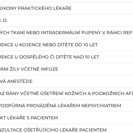
 ÚKONY PRAKTICKÉHO LÉKAŘE
. D.
ÝCH TKANÍ NEBO INTRADERMÁLNÍ PUPENY V RÁMCI REF
JEKCE U KOJENCE NEBO DÍTĚTE DO 10 LET
EKCE U DOSPĚLÉHO ČI DÍTĚTE NAD 10 LET
RNÍ ŽÍLY VČETNĚ INFÚZE
VÁ ANESTÉZIE
AZ RÁNY VČETNĚ OŠETŘENÍ KOŽNÍCH A PODKOŽNÍCH AFE
PODPŮRNÁ PROVÁDĚNÁ LÉKAŘEM NEPSYCHIATREM
KT LÉKAŘE S PACIENTEM
NZULTACE OŠETŘUJÍCÍHO LÉKAŘE PACIENTEM