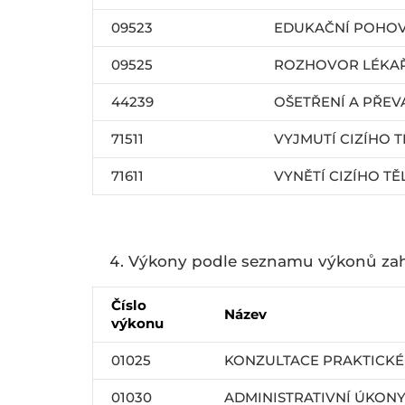
09523
EDUKAČNÍ POHOV
09525
ROZHOVOR LÉKAŘ
44239
OŠETŘENÍ A PŘEV
71511
VYJMUTÍ CIZÍHO 
71611
VYNĚTÍ CIZÍHO T
Výkony podle seznamu výkonů zah
Číslo
Název
výkonu
01025
KONZULTACE PRAKTICKÉ
01030
ADMINISTRATIVNÍ ÚKON