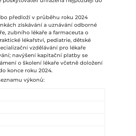
e poskytovateli uhrazena nejpozději do
nebo předloží v průběhu roku 2024
ínkách získávání a uznávání odborné
ře, zubního lékaře a farmaceuta o
tické lékařství, pediatrie, dětské
pecializační vzdělávání pro lékaře
ání; navýšení kapitační platby se
mení o školení lékaře včetně doložení
 do konce roku 2024.
seznamu výkonů: