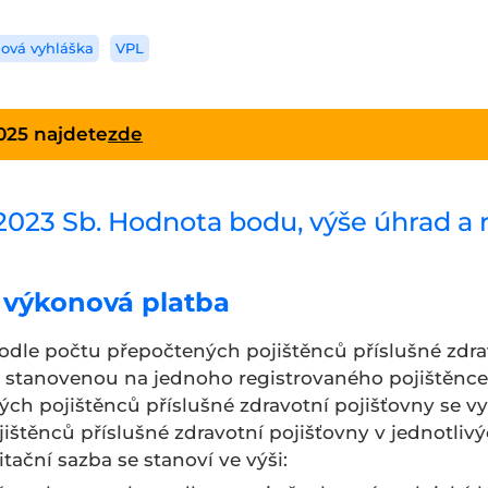
ová vyhláška
VPL
025 najdete
zde
9/2023 Sb. Hodnota bodu, výše úhrad a
 výkonová platba
podle počtu přepočtených pojištěnců příslušné zdra
3 stanovenou na jednoho registrovaného pojištěnce 
ých pojištěnců příslušné zdravotní pojišťovny se v
ištěnců příslušné zdravotní pojišťovny v jednotliv
tační sazba se stanoví ve výši: