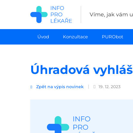
Přejít
k
Víme, jak vám uš
hlavnímu
obsahu
Úvod
Konzultace
PURObot
Úhradová vyhláš
Zpět na výpis novinek
19. 12. 2023