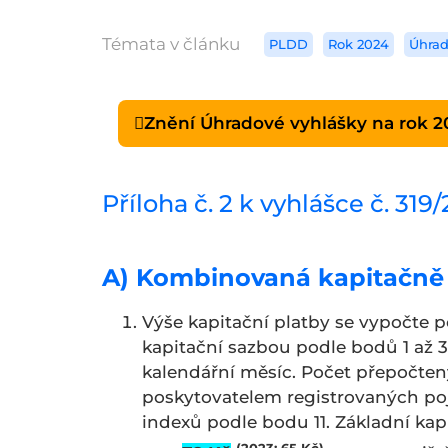
Témata v článku
PLDD
Rok 2024
Úhrad
Znění Úhradové vyhlášky na rok 2
Příloha č. 2 k vyhlášce č. 31
A) Kombinovaná kapitačně
Výše kapitační platby se vypočte 
kapitační sazbou podle bodů 1 až 
kalendářní měsíc. Počet přepočten
poskytovatelem registrovaných poj
indexů podle bodu 11. Základní kapi