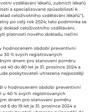
votní vzdělávání lékařů, zubních lékařů
ti a specializované způsobilosti k
klad celoživotního vzdělávání lékařů"),
latný po celý rok 2024; tato podmínka se
vý doklad celoživotního vzdělávání,
tí platnosti nového dokladu nečiní
dl v hodnoceném období preventivní
u 30 % svých registrovaných
zhodným dnem pro stanovení poměru
d 40 do 80 let je 31. prosince 2024 a
bude poskytovateli uhrazena nejpozději
ovedl v hodnoceném období preventivní
 u 40 % svých registrovaných
hodným dnem pro stanovení poměru
 6 do 19 let je 31. prosince 2024 a