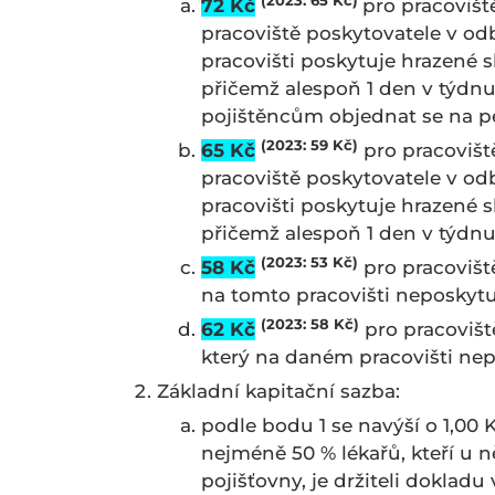
(2023: 65 Kč)
72 Kč
pro pracovišt
pracoviště poskytovatele v od
pracovišti poskytuje hrazené 
přičemž alespoň 1 den v týdn
pojištěncům objednat se na 
(2023: 59 Kč)
65 Kč
pro pracovišt
pracoviště poskytovatele v od
pracovišti poskytuje hrazené 
přičemž alespoň 1 den v týdn
(2023: 53 Kč)
58 Kč
pro pracovišt
na tomto pracovišti neposky
(2023: 58 Kč)
62 Kč
pro pracovišt
který na daném pracovišti ne
Základní kapitační sazba:
podle bodu 1 se navýší o 1,00 
nejméně 50 % lékařů, kteří u n
pojišťovny, je držiteli dokla