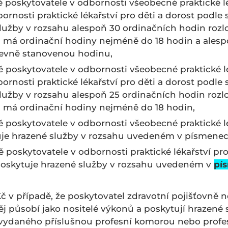
ě poskytovatele v odbornosti všeobecné praktické 
bornosti praktické lékařství pro děti a dorost podl
služby v rozsahu alespoň 30 ordinačních hodin roz
u má ordinační hodiny nejméně do 18 hodin a ales
pevně stanovenou hodinu,
ě poskytovatele v odbornosti všeobecné praktické 
bornosti praktické lékařství pro děti a dorost podl
služby v rozsahu alespoň 25 ordinačních hodin roz
u má ordinační hodiny nejméně do 18 hodin,
ě poskytovatele v odbornosti všeobecné praktické 
tuje hrazené služby v rozsahu uvedeném v písmene
ě poskytovatele v odbornosti praktické lékařství p
poskytuje hrazené služby v rozsahu uvedeném v
pís
Kč v případě, že poskytovatel zdravotní pojišťovně ne
ěj působí jako nositelé výkonů a poskytují hrazené
du vydaného příslušnou profesní komorou nebo prof