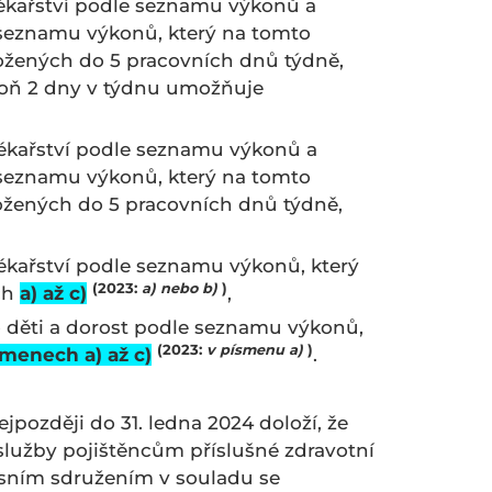
lékařství podle seznamu výkonů a
e seznamu výkonů, který na tomto
ložených do 5 pracovních dnů týdně,
poň 2 dny v týdnu umožňuje
lékařství podle seznamu výkonů a
e seznamu výkonů, který na tomto
ložených do 5 pracovních dnů týdně,
lékařství podle seznamu výkonů, který
(2023:
a) nebo b)
)
ch
a) až c)
,
ro děti a dorost podle seznamu výkonů,
(2023:
v písmenu a)
)
menech a) až c)
.
jpozději do 31. ledna 2024 doloží, že
 služby pojištěncům příslušné zdravotní
esním sdružením v souladu se