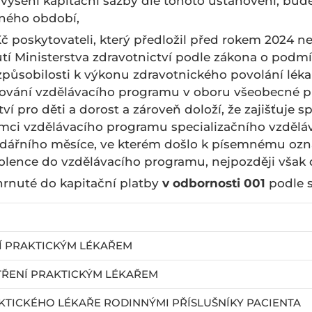
avýšení kapitační sazby dle tohoto ustanovení, bud
ného období,
 Kč poskytovateli, který předložil před rokem 2024 
tí Ministerstva zdravotnictví podle zákona o podm
 způsobilosti k výkonu zdravotnického povolání léka
ování vzdělávacího programu v oboru všeobecné prak
tví pro děti a dorost a zároveň doloží, že zajišťuje s
ámci vzdělávacího programu specializačního vzděláv
dářního měsíce, ve kterém došlo k písemnému ozná
kolence do vzdělávacího programu, nejpozději však
rnuté do kapitační platby
v odbornosti 001
podle 
Í PRAKTICKÝM LÉKAŘEM
TŘENÍ PRAKTICKÝM LÉKAŘEM
TICKÉHO LÉKAŘE RODINNÝMI PŘÍSLUŠNÍKY PACIENTA