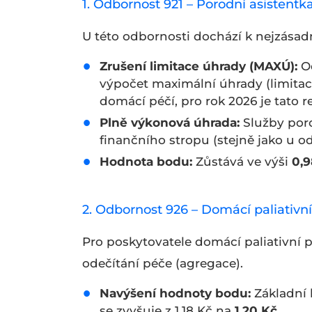
1. Odbornost 921 – Porodní asistentk
U této odbornosti dochází k nejzása
Zrušení limitace úhrady (MAXÚ):
Od
výpočet maximální úhrady (limitace
domácí péčí, pro rok 2026 je tato 
Plně výkonová úhrada:
Služby poro
finančního stropu (stejně jako u od
Hodnota bodu:
Zůstává ve výši
0,9
2. Odbornost 926 – Domácí paliativn
Pro poskytovatele domácí paliativní 
odečítání péče (agregace).
Navýšení hodnoty bodu:
Základní 
se zvyšuje z 1,18 Kč na
1,20 Kč
.