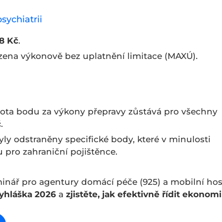
sychiatrii
8 Kč
.
zena výkonově bez uplatnění limitace (MAXÚ).
ta bodu za výkony přepravy zůstává pro všechny
č
.
ly odstraněny specifické body, které v minulosti
 pro zahraniční pojištěnce.
minář pro agentury domácí péče (925) a mobilní ho
yhláška 2026
a
zjistěte, jak efektivně řídit ekonom