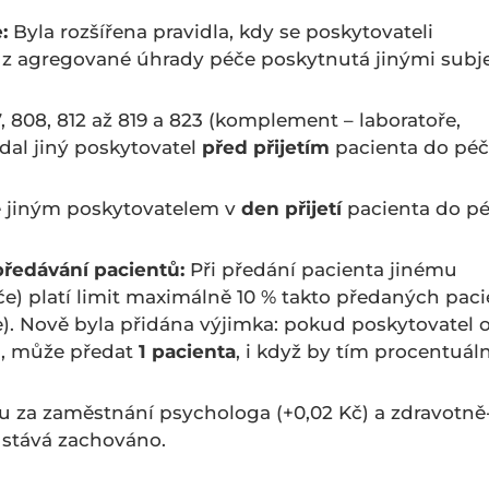
:
Byla rozšířena pravidla, kdy se poskytovateli
) z agregované úhrady péče poskytnutá jinými subje
, 808, 812 až 819 a 823 (komplement – laboratoře,
dal jiný poskytovatel
před přijetím
pacienta do pé
 jiným poskytovatelem v
den přijetí
pacienta do p
předávání pacientů:
Při předání pacienta jinému
če) platí limit maximálně 10 % takto předaných pac
e). Nově byla přidána výjimka: pokud poskytovatel o
ů, může předat
1 pacienta
, i když by tím procentuál
 za zaměstnání psychologa (+0,02 Kč) a zdravotně
ůstává zachováno.