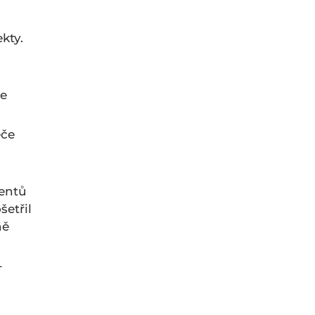
kty.
če
éče
ientů
šetřil
ně
-