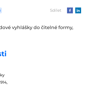
Sdílet
6
dové vyhlášky do čitelné formy,
ti
tky
914,