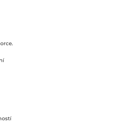
orce.
ní
ností