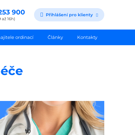
253 900
Přihlášení pro klienty
 až 16h)
jitele ordinací
Články
Kontakty
péče