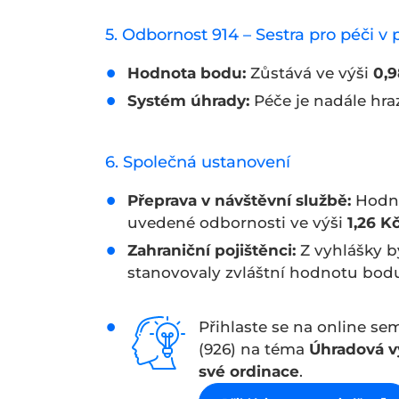
5. Odbornost 914 – Sestra pro péči v p
Hodnota bodu:
Zůstává ve výši
0,9
Systém úhrady:
Péče je nadále hra
6. Společná ustanovení
Přeprava v návštěvní službě:
Hodno
uvedené odbornosti ve výši
1,26 K
Zahraniční pojištěnci:
Z vyhlášky by
stanovovaly zvláštní hodnotu bodu
Přihlaste se na online se
(926) na téma
Úhradová v
své ordinace
.