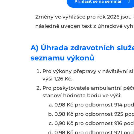
Přihlásit se na seminář
Změny ve vyhlášce pro rok 2026 jsou 
následně uveden text z úhradové vyhl
A) Úhrada zdravotních služ
seznamu výkonů
Pro výkony přepravy v návštěvní 
výši
1,26 Kč
.
Pro poskytovatele ambulantní péč
stanoví hodnota bodu ve výši:
0,98 Kč pro odbornost 914 po
0,98 Kč pro odbornost 925 po
0,90 Kč pro odbornost 916 po
0,98 Kč pr
o odbornost 921 po