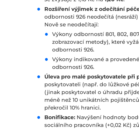
Rozšíření výjimek z odečítání péče
odbornosti 926 neodečítá (nesráží
Nově se neodečítají:
Výkony odborností 801, 802, 807
zobrazovací metody), které vyžá
odbornosti 926.
Výkony indikované a provedené
odbornosti 926.
Úleva pro malé poskytovatele při 
poskytovateli (např. do lůžkové pé
(jinak poskytovatel o úhradu přijd
méně než 10 unikátních pojištěnc
překročil 10% hranici.
Bonifikace:
Navýšení hodnoty bodu
sociálního pracovníka (+0,02 Kč) z