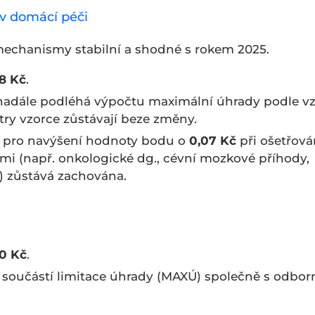
 v domácí péči
mechanismy stabilní a shodné s rokem 2025.
8 Kč
.
adále podléhá výpočtu maximální úhrady podle vz
try vzorce zůstávají beze změny.
pro navýšení hodnoty bodu o
0,07 Kč
při ošetřová
i (např. onkologické dg., cévní mozkové příhody,
) zůstává zachována.
0 Kč
.
 součástí limitace úhrady (MAXÚ) společně s odbor