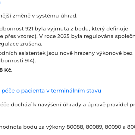
a
dnější změně v systému úhrad.
bornost 921 byla vyjmuta z bodu, který definuje
 přes vzorec). V roce 2025 byla regulována společ
regulace zrušena.
dních asistentek jsou nově hrazeny výkonově bez
bornosti 914).
8 Kč
.
í péče o pacienta v terminálním stavu
péče dochází k navýšení úhrady a úpravě pravidel p
hodnota bodu za výkony 80088, 80089, 80090 a 80