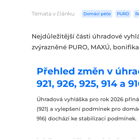
Témata v článku
Domácí péče
PURO
R
Nejdůležitější části úhradové vyh
zvýrazněné PURO, MAXÚ, bonifika
Přehled změn v úhra
921, 926, 925, 914 a 9
Úhradová vyhláška pro rok 2026 přin
(921) a vylepšení podmínek pro domácí 
916) dochází ke stabilizaci podmínek.