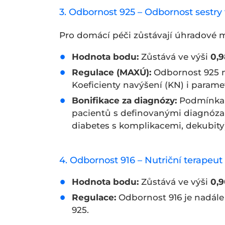
3. Odbornost 925 – Odbornost sestry
Pro domácí péči zůstávají úhradové 
Hodnota bodu:
Zůstává ve výši
0,9
Regulace (MAXÚ):
Odbornost 925 n
Koeficienty navýšení (KN) i parame
Bonifikace za diagnózy:
Podmínka 
pacientů s definovanými diagnózam
diabetes s komplikacemi, dekubity
4. Odbornost 916 – Nutriční terapeut
Hodnota bodu:
Zůstává ve výši
0,9
Regulace:
Odbornost 916 je nadále
925.