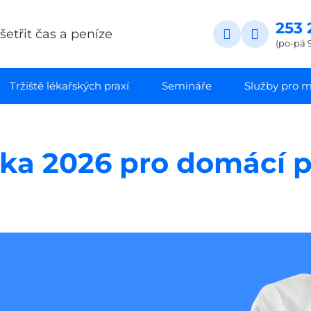
253 
etřit čas a peníze
(po-pá 9
Tržiště lékařských praxí
Semináře
Služby pro ma
ka 2026 pro domácí 