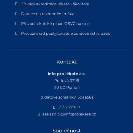
Získání akreditace lékaře - školitele
Dotace na rezidenční místa
Převod lékařské praxe OSVČ na s.r.o.
Provozní řád poskytovatele zdravotních služeb
Kontakt
Info pro lékaře a.s.
Perlová 371/5
110 00 Praha 1
id datové schránky: 5paa56z
253 253 900
zakaznici@infoprolekare.cz
Společnost