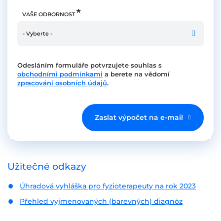
VAŠE ODBORNOST
- Vyberte -
Odesláním formuláře potvrzujete souhlas s
obchodními podmínkami
a berete na vědomí
zpracování osobních údajů
.
Zaslat výpočet na e-mail
Užitečné odkazy
Úhradová vyhláška pro fyzioterapeuty na rok 2023
Přehled vyjmenovaných (barevných) diagnóz