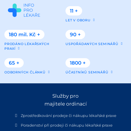
11 +
LET V OBORU
180 mil. Kč +
90 +
PRODÁNO LÉKAŘSKÝCH
USPOŘÁDANÝCH SEMINÁŘŮ
PRAXÍ
65 +
1800 +
ODBORNÝCH ČLÁNKŮ
ÚČASTNÍKŮ SEMINÁŘŮ
Služby pro
majitele ordinací
Zprostředkování prodeje či nákupu lékařské praxe
Poradenství při prodeji či nákupu lékařské praxe