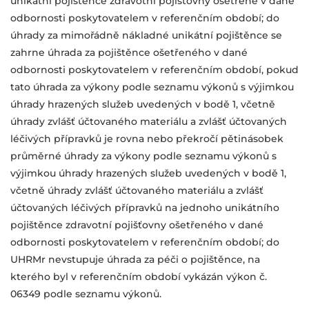
unikátní
pojištěnce zdravotní pojišťovny ošetřené v dané
odbornosti poskytovatelem
v referenčním období; do
úhrady za mimořádně nákladné unikátní pojištěnce
se
zahrne úhrada za pojištěnce ošetřeného v dané
odbornosti poskytovatelem
v referenčním období, pokud
tato úhrada za výkony podle seznamu výkonů s výjimkou
úhrady hrazených služeb uvedených v bodě 1, včetně
úhrady
zvlášť účtovaného materiálu a zvlášť účtovaných
léčivých přípravků je rovna
nebo překročí pětinásobek
průměrné úhrady za výkony podle seznamu
výkonů s
výjimkou úhrady hrazených služeb uvedených v bodě 1,
včetně
úhrady zvlášť účtovaného materiálu a zvlášť
účtovaných léčivých přípravků na jednoho unikátního
pojištěnce zdravotní pojišťovny ošetřeného v dané
odbornosti poskytovatelem v referenčním období; do
UHRMr nevstupuje
úhrada za péči o pojištěnce, na
kterého byl v referenčním období vykázán výkon č.
06349 podle seznamu výkonů.