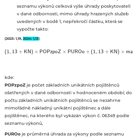
seznamu výkonů celková výše úhrady poskytovateli
v dané odbornosti, mimo
úhrady hrazených služeb
uvedených v bodě 1, nepřekročí částku, která se
vypočte takto:
(2023:
1,19,
2024: 1,13
)
×
×
×
(
1
,
13
+
K
N
)
(
1
,
13
P
+
O
K
N
P
)
z
×
p
P
o
O
Z
P
z
p
P
o
U
Z
×
R
P
O
U
o
R
O
+
o
(
+
1
(
,
1
,
13
13
+
K
+
N
K
)
×
N
m
)
a
x
[
P
m
U
a
R
x
[
kde:
POPzpoZ
je počet základních unikátních pojištěnců
ošetřených v dané odbornosti
v hodnoceném období; do
počtu základních unikátních pojištěnců se
nezahrne
mimořádně nákladný unikátní pojištěnec a dále
pojištěnec, na
kterého byl vykázán výkon č. 06349 podle
seznamu výkonů,
PUROo
je průměrná úhrada za výkony podle seznamu