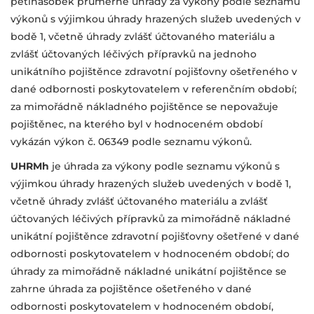
pětinásobek průměrné úhrady za výkony
podle seznamu
výkonů s výjimkou úhrady hrazených služeb uvedených
v
bodě 1, včetně úhrady zvlášť účtovaného materiálu a
zvlášť účtovaných léčivých přípravků na jednoho
unikátního pojištěnce zdravotní pojišťovny ošetřeného v
dané odbornosti poskytovatelem v referenčním období;
za mimořádně nákladného pojištěnce se nepovažuje
pojištěnec, na kterého byl
v hodnoceném období
vykázán výkon č. 06349 podle seznamu výkonů.
UHRMh
je úhrada za výkony podle seznamu výkonů s
výjimkou úhrady hrazených
služeb uvedených v bodě 1,
včetně úhrady zvlášť účtovaného materiálu
a zvlášť
účtovaných léčivých přípravků za mimořádně nákladné
unikátní
pojištěnce zdravotní pojišťovny ošetřené v dané
odbornosti poskytovatelem
v hodnoceném období; do
úhrady za mimořádně nákladné unikátní pojištěnce
se
zahrne úhrada za pojištěnce ošetřeného v dané
odbornosti poskytovatelem
v hodnoceném období,