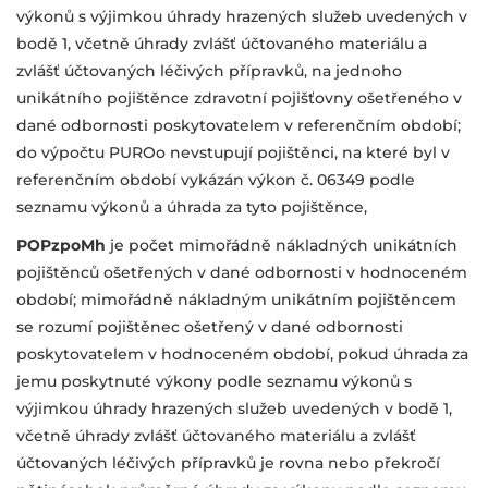
výkonů s výjimkou úhrady
hrazených služeb uvedených v
bodě 1, včetně úhrady zvlášť účtovaného
materiálu a
zvlášť účtovaných léčivých přípravků, na jednoho
unikátního
pojištěnce zdravotní pojišťovny ošetřeného v
dané odbornosti
poskytovatelem v referenčním období;
do výpočtu PUROo nevstupují
pojištěnci, na které byl v
referenčním období vykázán výkon č. 06349 podle
seznamu výkonů a úhrada za tyto pojištěnce,
POPzpoMh
je počet mimořádně nákladných unikátních
pojištěnců ošetřených v dané
odbornosti v hodnoceném
období; mimořádně nákladným unikátním
pojištěncem
se rozumí pojištěnec ošetřený v dané odbornosti
poskytovatelem
v hodnoceném období, pokud úhrada za
jemu poskytnuté výkony podle
seznamu výkonů s
výjimkou úhrady hrazených služeb uvedených v bodě 1,
včetně úhrady zvlášť účtovaného materiálu a zvlášť
účtovaných léčivých přípravků je rovna nebo překročí