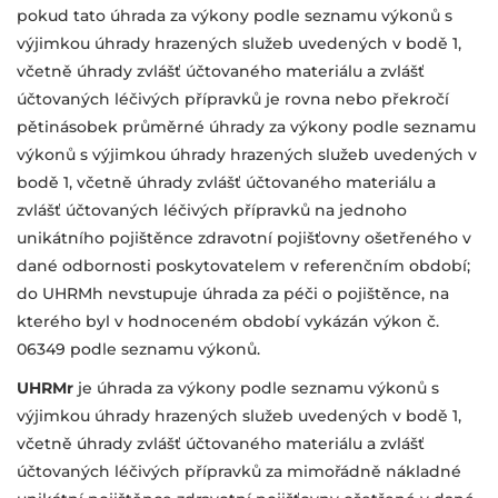
pokud tato úhrada za výkony podle seznamu výkonů
s
výjimkou úhrady hrazených služeb uvedených v bodě 1,
včetně úhrady
zvlášť účtovaného materiálu a zvlášť
účtovaných léčivých přípravků je rovna
nebo překročí
pětinásobek průměrné úhrady za výkony podle seznamu
výkonů s výjimkou úhrady hrazených služeb uvedených v
bodě 1, včetně
úhrady zvlášť účtovaného materiálu a
zvlášť účtovaných léčivých přípravků na jednoho
unikátního pojištěnce zdravotní pojišťovny ošetřeného v
dané
odbornosti poskytovatelem v referenčním období;
do UHRMh nevstupuje
úhrada za péči o pojištěnce, na
kterého byl v hodnoceném období vykázán
výkon č.
06349 podle seznamu výkonů.
UHRMr
je úhrada za výkony podle seznamu výkonů s
výjimkou úhrady hrazených
služeb uvedených v bodě 1,
včetně úhrady zvlášť účtovaného materiálu
a zvlášť
účtovaných léčivých přípravků za mimořádně nákladné