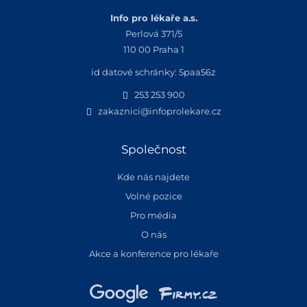
Info pro lékaře a.s.
Perlová 371/5
110 00 Praha 1
id datové schránky: 5paa56z
253 253 900
zakaznici@infoprolekare.cz
Společnost
Kde nás najdete
Volné pozice
Pro média
O nás
Akce a konference pro lékaře