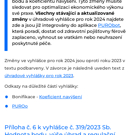
bodu a koeficientu navýšení. Tyto změny musíte
sledovat pro optimalizaci ekonomického výkonu
své praxe.
Všechny stávající a aktualizované
změny
v úhradové vyhlášce pro rok 2024 najdete
zde a jsou již integrovány do aplikace
PURObot
,
která poradí, dostat od zdravotní pojišťovny férově
zaplaceno, vyhnout se vratkám nebo neuhrazení
poskytnuté péče.
Změny ve vyhlášce pro rok 2024 jsou oproti roku 2023 v
textu podbarveny. V závorce je následně uveden text z
úhradové vyhlášky pro rok 2023
.
Odkazy na důležité části vyhlášky:
Bonifikace -
Koeficient navýšení
PUROo
Příloha č. 6 k vyhlášce č. 319/2023 Sb.
Hodnota bodu, výše úhrad a regulační