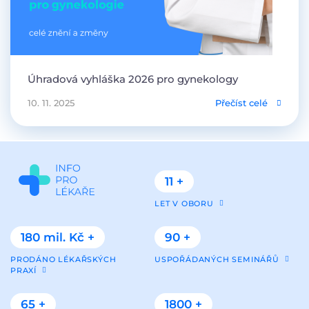
Úhradová vyhláška 2026 pro gynekology
10. 11. 2025
Přečíst celé
11 +
LET V OBORU
180 mil. Kč +
90 +
PRODÁNO LÉKAŘSKÝCH
USPOŘÁDANÝCH SEMINÁŘŮ
PRAXÍ
65 +
1800 +