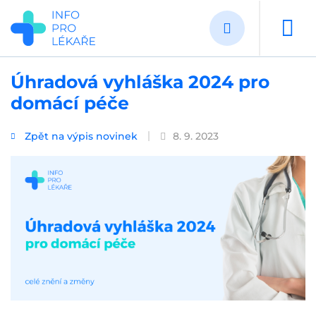
Přejít
k
hlavnímu
obsahu
Úhradová vyhláška 2024 pro
domácí péče
Zpět na výpis novinek
8. 9. 2023