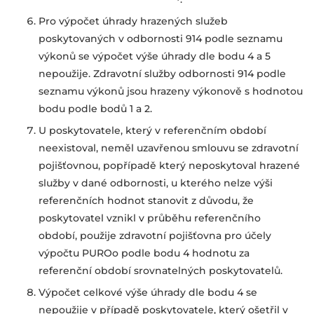
Pro výpočet úhrady hrazených služeb
poskytovaných v odbornosti 914 podle seznamu
výkonů se výpočet výše úhrady dle bodu 4 a 5
nepoužije. Zdravotní služby odbornosti 914
podle
seznamu výkonů jsou hrazeny výkonově s hodnotou
bodu podle bodů 1 a 2.
U poskytovatele, který v referenčním období
neexistoval, neměl uzavřenou smlouvu se
zdravotní
pojišťovnou, popřípadě který neposkytoval hrazené
služby v dané odbornosti,
u kterého nelze výši
referenčních hodnot stanovit z důvodu, že
poskytovatel vznikl
v průběhu referenčního
období,
použije zdravotní pojišťovna pro účely
výpočtu PUROo podle bodu 4 hodnotu za
referenční období srovnatelných poskytovatelů.
Výpočet celkové výše úhrady dle bodu 4 se
nepoužije v případě poskytovatele, který ošetřil
v