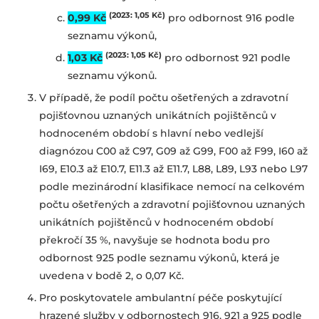
(2023: 1,05 Kč
)
0,99 Kč
pro odbornost 916 podle
seznamu výkonů,
(2023: 1,05 Kč
)
1,03 Kč
pro odbornost 921 podle
seznamu výkonů.
V případě, že podíl počtu ošetřených a zdravotní
pojišťovnou uznaných unikátních pojištěnců v
hodnoceném období s hlavní nebo vedlejší
diagnózou C00 až C97, G09 až G99, F00 až F99, I60 až
I69, E10.3 až E10.7, E11.3 až E11.7, L88, L89, L93 nebo L97
podle mezinárodní klasifikace nemocí na celkovém
počtu ošetřených a zdravotní pojišťovnou uznaných
unikátních pojištěnců v hodnoceném období
překročí 35 %
,
navyšuje se hodnota bodu pro
odbornost 925 podle seznamu výkonů, která je
uvedena v bodě 2, o 0,07 Kč.
Pro poskytovatele ambulantní péče poskytující
hrazené služby v odbornostech 916, 921
a 925 podle