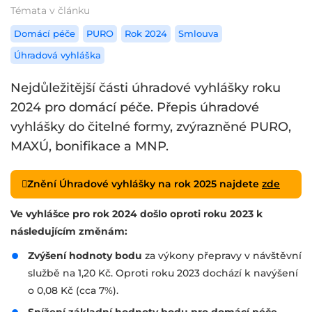
Témata v článku
Domácí péče
PURO
Rok 2024
Smlouva
Úhradová vyhláška
Nejdůležitější části úhradové vyhlášky roku
2024 pro domácí péče. Přepis úhradové
vyhlášky do čitelné formy, zvýrazněné PURO,
MAXÚ, bonifikace a MNP.
Znění Úhradové vyhlášky na rok 2025 najdete
zde
Ve vyhlášce pro rok 2024 došlo oproti roku 2023 k
následujícím změnám:
Zvýšení hodnoty bodu
za výkony přepravy v návštěvní
službě na 1,20 Kč. Oproti roku 2023 dochází k navýšení
o 0,08 Kč (cca 7%).