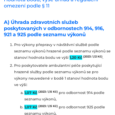
omezení podle § 11
A) Úhrada zdravotních služeb
poskytovaných v odbornostech 914, 916,
921 a 925 podle seznamu výkonů
Pro výkony přepravy v návštěvní službě podle
seznamu výkonů hrazené podle seznamu výkonů se
(2023: 1,12 Kč)
stanoví hodnota bodu ve výši
1,20 Kč
.
Pro poskytovatele ambulantní péče poskytující
hrazené služby podle seznamu výkonů se
pro
výkony neuvedené v bodě 1 stanoví hodnota bodu
ve výši:
(2023:
1,15 Kč)
1,07 Kč
pro odbornost 914 podle
seznamu výkonů,
(2023: 1,15 Kč
)
1,07 Kč
pro odbornost 925 podle
seznamu výkonů,