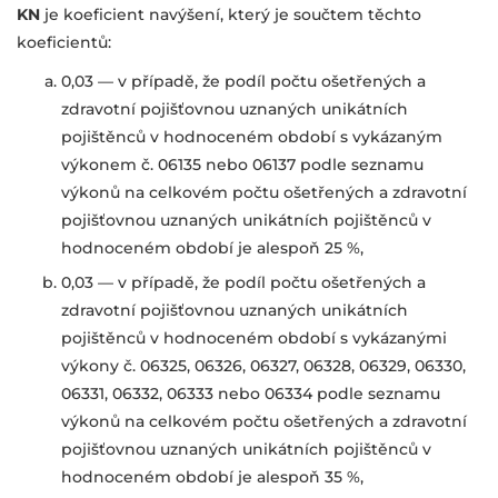
KN
je koeficient navýšení, který je součtem těchto
koeficientů:
0,03 — v případě, že podíl počtu ošetřených a
zdravotní pojišťovnou
uznaných unikátních
pojištěnců v hodnoceném období s vykázaným
výkonem č. 06135 nebo 06137 podle seznamu
výkonů na celkovém počtu
ošetřených a zdravotní
pojišťovnou uznaných unikátních pojištěnců
v
hodnoceném období je alespoň 25 %,
0,03 — v případě, že podíl počtu ošetřených a
zdravotní pojišťovnou
uznaných unikátních
pojištěnců v hodnoceném období s vykázanými
výkony
č. 06325, 06326, 06327, 06328, 06329, 06330,
06331, 06332, 06333 nebo
06334 podle seznamu
výkonů na celkovém počtu ošetřených a zdravotní
pojišťovnou uznaných unikátních pojištěnců v
hodnoceném období je
alespoň 35 %,