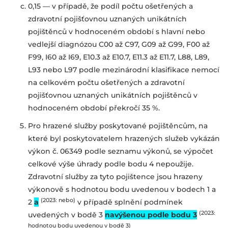
0,15 — v případě, že podíl počtu ošetřených a
zdravotní pojišťovnou
uznaných unikátních
pojištěnců v hodnoceném období s hlavní nebo
vedlejší
diagnózou C00 až C97, G09 až G99, F00 až
F99, I60 až I69, E10.3 až E10.7, E11.3 až E11.7,
L88, L89,
L93 nebo L97
podle mezinárodní klasifikace nemocí
na celkovém počtu ošetřených a zdravotní
pojišťovnou uznaných unikátních pojištěnců
v
hodnoceném období překročí
35 %
.
Pro hrazené služby poskytované pojištěncům, na
které byl poskytovatelem hrazených
služeb vykázán
výkon č. 06349 podle seznamu výkonů, se výpočet
celkové výše úhrady
podle bodu 4 nepoužije.
Zdravotní služby za tyto pojištence jsou hrazeny
výkonově
s hodnotou bodu uvedenou v bodech 1 a
(2023: nebo)
2
a
v případě splnění podmínek
(2023:
uvedených v bodě 3
navýšenou podle bodu 3
hodnotou bodu uvedenou v bodě 3)
.