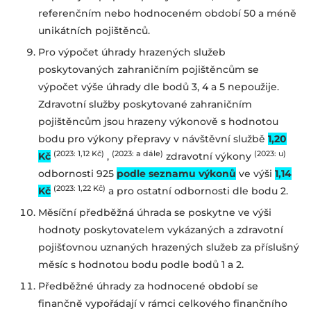
referenčním nebo hodnoceném období 50 a méně
unikátních pojištěnců.
Pro výpočet úhrady hrazených služeb
poskytovaných zahraničním pojištěncům se
výpočet výše úhrady dle bodů 3, 4 a 5 nepoužije.
Zdravotní služby poskytované zahraničním
pojištěncům jsou hrazeny výkonově
s hodnotou
bodu pro výkony přepravy v návštěvní
službě
1,20
(2023: 1,12 Kč)
(2023: a dále)
(2023: u)
Kč
,
zdravotní výkony
odbornosti 925
podle seznamu výkonů
ve výši
1,14
(2023: 1,22 Kč)
Kč
a pro ostatní
odbornosti dle bodu 2
.
Měsíční předběžná úhrada se poskytne ve výši
hodnoty poskytovatelem vykázaných
a zdravotní
pojišťovnou uznaných hrazených služeb za příslušný
měsíc s hodnotou bodu
podle bodů 1 a 2.
Předběžné úhrady za hodnocené období se
finančně vypořádají v rámci celkového
finančního