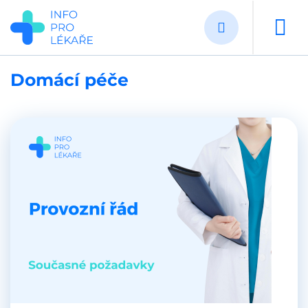
Přejít
k
hlavnímu
obsahu
Domácí péče