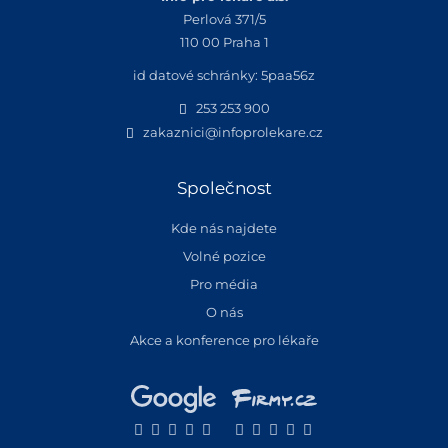
Perlová 371/5
110 00 Praha 1
id datové schránky: 5paa56z
253 253 900
zakaznici@infoprolekare.cz
Společnost
Kde nás najdete
Volné pozice
Pro média
O nás
Akce a konference pro lékaře