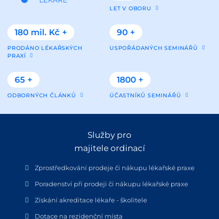
LET V OBORU
180 mil. Kč +
90 +
PRODÁNO LÉKAŘSKÝCH
USPOŘÁDANÝCH SEMINÁŘŮ
PRAXÍ
65 +
1800 +
ODBORNÝCH ČLÁNKŮ
ÚČASTNÍKŮ SEMINÁŘŮ
Služby pro
majitele ordinací
Zprostředkování prodeje či nákupu lékařské praxe
Poradenství při prodeji či nákupu lékařské praxe
Získání akreditace lékaře - školitele
Dotace na rezidenční místa