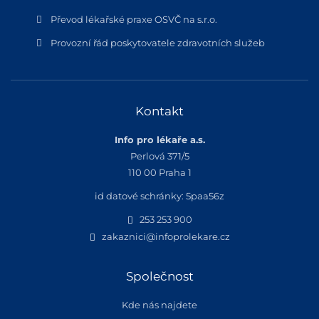
Převod lékařské praxe OSVČ na s.r.o.
Provozní řád poskytovatele zdravotních služeb
Kontakt
Info pro lékaře a.s.
Perlová 371/5
110 00 Praha 1
id datové schránky: 5paa56z
253 253 900
zakaznici@infoprolekare.cz
Společnost
Kde nás najdete