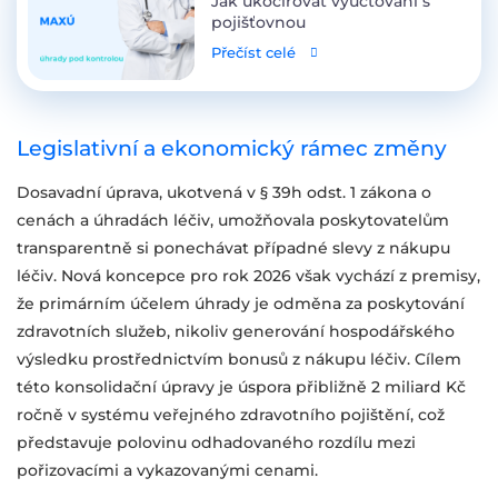
Jak ukočírovat vyúčtování s
pojišťovnou
Přečíst celé
Legislativní a ekonomický rámec změny
Dosavadní úprava, ukotvená v § 39h odst. 1 zákona o
cenách a úhradách léčiv, umožňovala poskytovatelům
transparentně si ponechávat případné slevy z nákupu
léčiv. Nová koncepce pro rok 2026 však vychází z premisy,
že primárním účelem úhrady je odměna za poskytování
zdravotních služeb, nikoliv generování hospodářského
výsledku prostřednictvím bonusů z nákupu léčiv. Cílem
této konsolidační úpravy je úspora přibližně 2 miliard Kč
ročně v systému veřejného zdravotního pojištění, což
představuje polovinu odhadovaného rozdílu mezi
pořizovacími a vykazovanými cenami.