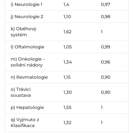
i) Neurologie 1
1,4
0,97
j) Neurologie 2
1,10
0,98
k) Oběhový
1,62
1
systém
l) Oftalmologie
1,05
0,99
m) Onkologie –
1,34
0,96
solidní nádory
n) Revmatologie
1,15
0,90
o) Trávicí
1,30
0,90
soustava
p) Hepatologie
1,55
1
q) Vyjmuto z
1,32
1
Klasifikace