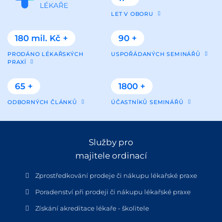
LET V OBORU
180 mil. Kč +
90 +
PRODÁNO LÉKAŘSKÝCH
USPOŘÁDANÝCH SEMINÁŘŮ
PRAXÍ
65 +
1800 +
ODBORNÝCH ČLÁNKŮ
ÚČASTNÍKŮ SEMINÁŘŮ
Služby pro
majitele ordinací
Zprostředkování prodeje či nákupu lékařské praxe
Poradenství při prodeji či nákupu lékařské praxe
Získání akreditace lékaře - školitele