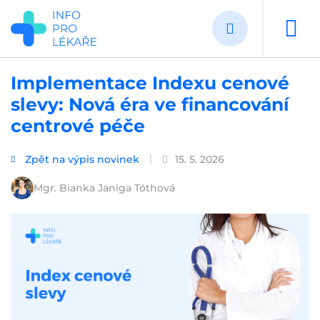
Přejít
k
hlavnímu
obsahu
Implementace Indexu cenové
slevy: Nová éra ve financování
centrové péče
Zpět na výpis novinek
15. 5. 2026
Mgr. Bianka Janiga Tóthová