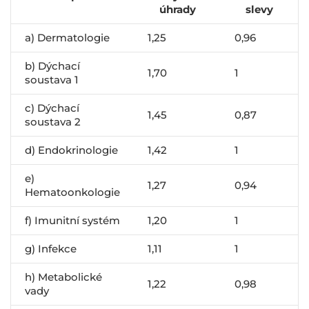
úhrady
slevy
a) Dermatologie
1,25
0,96
b) Dýchací
1,70
1
soustava 1
c) Dýchací
1,45
0,87
soustava 2
d) Endokrinologie
1,42
1
e)
1,27
0,94
Hematoonkologie
f) Imunitní systém
1,20
1
g) Infekce
1,11
1
h) Metabolické
1,22
0,98
vady