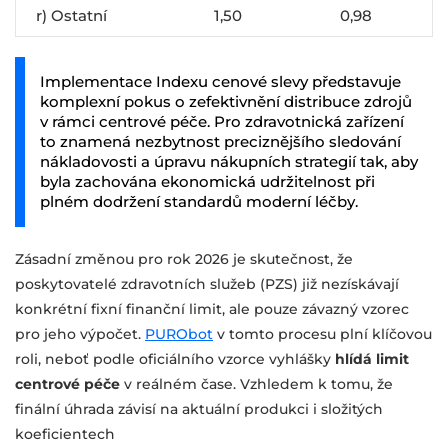
r) Ostatní
1,50
0,98
Implementace Indexu cenové slevy představuje
komplexní pokus o zefektivnění distribuce zdrojů
v rámci centrové péče. Pro zdravotnická zařízení
to znamená nezbytnost preciznějšího sledování
nákladovosti a úpravu nákupních strategií tak, aby
byla zachována ekonomická udržitelnost při
plném dodržení standardů moderní léčby.
Zásadní změnou pro rok 2026 je skutečnost, že
poskytovatelé zdravotních služeb (PZS) již nezískávají
konkrétní fixní finanční limit, ale pouze závazný vzorec
pro jeho výpočet.
PURObot
v tomto procesu plní klíčovou
roli, neboť podle oficiálního vzorce vyhlášky
hlídá limit
centrové péče
v reálném čase. Vzhledem k tomu, že
finální úhrada závisí na aktuální produkci i složitých
koeficientech