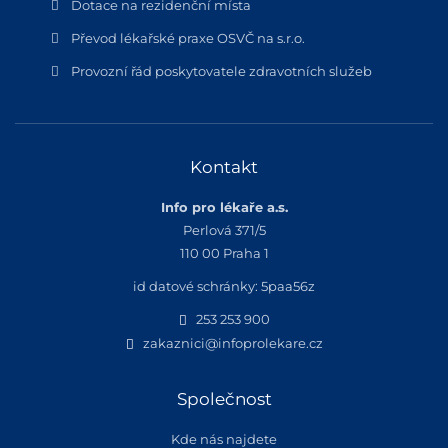
Dotace na rezidenční místa
Převod lékařské praxe OSVČ na s.r.o.
Provozní řád poskytovatele zdravotních služeb
Kontakt
Info pro lékaře a.s.
Perlová 371/5
110 00 Praha 1
id datové schránky: 5paa56z
253 253 900
zakaznici@infoprolekare.cz
Společnost
Kde nás najdete