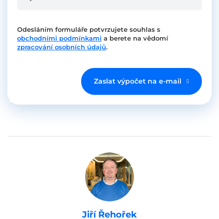
Odesláním formuláře potvrzujete souhlas s
obchodními podmínkami
a berete na vědomí
zpracování osobních údajů
.
Zaslat výpočet na e-mail
Jiří Řehořek