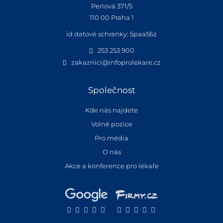
Perlová 371/5
110 00 Praha 1
id datové schránky: 5paa56z
253 253 900
zakaznici@infoprolekare.cz
Společnost
Kde nás najdete
Volné pozice
Pro média
O nás
Akce a konference pro lékaře