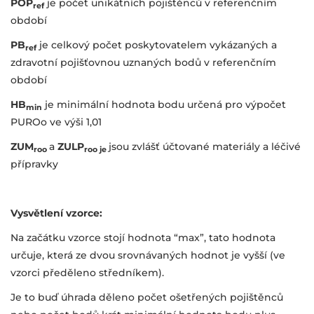
POP
je počet unikátních pojištěnců v referenčním
ref
období
PB
je celkový počet poskytovatelem vykázaných a
ref
zdravotní pojišťovnou uznaných bodů v referenčním
období
HB
je minimální hodnota bodu určená pro výpočet
min
PUROo ve výši 1,01
ZUM
a
ZULP
jsou zvlášť účtované materiály a léčivé
roo
roo je
přípravky
Vysvětlení vzorce:
Na začátku vzorce stojí hodnota “max”, tato hodnota
určuje, která ze dvou srovnávaných hodnot je vyšší (ve
vzorci předěleno středníkem).
Je to buď úhrada děleno počet ošetřených pojištěnců