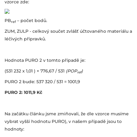
vzorce zde:
PB
– počet bodů.
ref
ZUM, ZULP - celkový součet zvlášť účtovaného materiálu a
léčivých přípravků.
Hodnota PURO 2 v tomto případě je:
(531 232 x 1,01 ) + 776,67 / 531
(POP
)
ref
PURO 2 bude: 537 320 / 531 = 1001,9
PURO 2: 1011,9 Kč
Na začátku článku jsme zmiňovali, že dle vzorce musíme
vybrat vyšší hodnotu PURO), v našem případě jsou to
hodnoty: