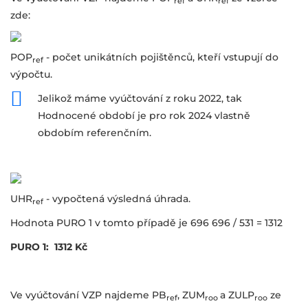
ref
ref
zde:
POP
- počet unikátních pojištěnců, kteří vstupují do
ref
výpočtu.
Jelikož máme vyúčtování z roku 2022, tak
Hodnocené období je pro rok 2024 vlastně
obdobím referenčním.
UHR
- vypočtená výsledná úhrada.
ref
Hodnota PURO 1 v tomto případě je 696 696 / 531 = 1312
PURO 1: 1312 Kč
Ve vyúčtování VZP najdeme PB
, ZUM
a ZULP
ze
ref
roo
roo