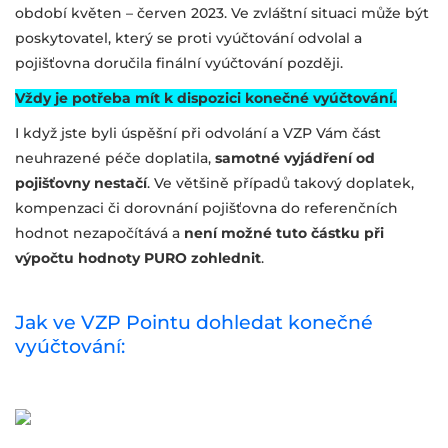
období květen – červen 2023. Ve zvláštní situaci může být
poskytovatel, který se proti vyúčtování odvolal a
pojišťovna doručila finální vyúčtování později.
Vždy je potřeba mít k dispozici konečné vyúčtování.
I když jste byli úspěšní při odvolání a VZP Vám část
neuhrazené péče doplatila,
samotné vyjádření od
pojišťovny nestačí
. Ve většině případů takový doplatek,
kompenzaci či dorovnání pojišťovna do referenčních
hodnot nezapočítává a
není možné tuto částku při
výpočtu hodnoty PURO zohlednit
.
Jak ve VZP Pointu dohledat konečné
vyúčtování: