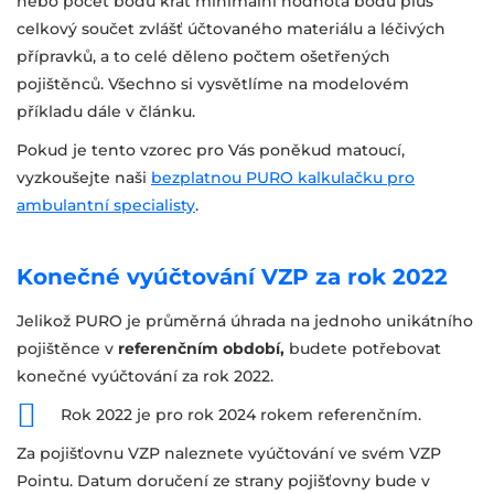
nebo počet bodů krát minimální hodnota bodu plus
celkový součet zvlášť účtovaného materiálu a léčivých
přípravků, a to celé děleno počtem ošetřených
pojištěnců. Všechno si vysvětlíme na modelovém
příkladu dále v článku.
Pokud je tento vzorec pro Vás poněkud matoucí,
vyzkoušejte naši
bezplatnou PURO kalkulačku pro
ambulantní specialisty
.
Konečné vyúčtování VZP za rok 2022
Jelikož PURO je průměrná úhrada na jednoho unikátního
pojištěnce v
referenčním období,
budete potřebovat
konečné vyúčtování za rok 2022.
Rok 2022 je pro rok 2024 rokem referenčním.
Za pojišťovnu VZP naleznete vyúčtování ve svém VZP
Pointu. Datum doručení ze strany pojišťovny bude v