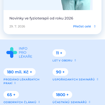
Novinky ve fyzioterapii od roku 2026
29. 7. 2026
Přečíst celé
11 +
LET V OBORU
180 mil. Kč +
90 +
PRODÁNO LÉKAŘSKÝCH
USPOŘÁDANÝCH SEMINÁŘŮ
PRAXÍ
65 +
1800 +
ODBORNÝCH ČLÁNKŮ
ÚČASTNÍKŮ SEMINÁŘŮ