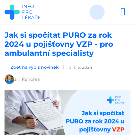
Přejít
k
hlavnímu
obsahu
Jak si spočítat PURO za rok
2024 u pojišťovny VZP - pro
ambulantní specialisty
Zpět na výpis novinek
1. 3. 2024
Jiří Řehořek