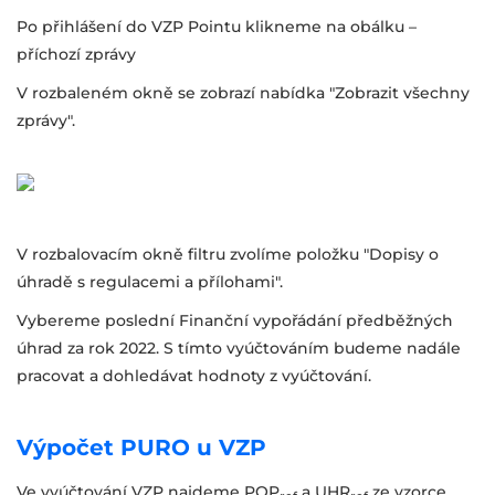
Po přihlášení do VZP Pointu klikneme na obálku –
příchozí zprávy
V rozbaleném okně se zobrazí nabídka "Zobrazit všechny
zprávy".
V rozbalovacím okně filtru zvolíme položku "Dopisy o
úhradě s regulacemi a přílohami".
Vybereme poslední Finanční vypořádání předběžných
úhrad za rok 2022. S tímto vyúčtováním budeme nadále
pracovat a dohledávat hodnoty z vyúčtování.
Výpočet PURO u VZP
Ve vyúčtování VZP najdeme POP
a UHR
ze vzorce