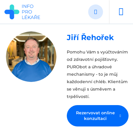
Přejít
k
hlavnímu
obsahu
Jiří Řehořek
Pomohu Vám s vyúčtováním
od zdravotní pojišťovny.
PURObot a úhradové
mechanismy - to je můj
každodenní chléb. Klientům
se věnuji s úsměvem a
trpělivostí.
Rezervovat online
konzultaci