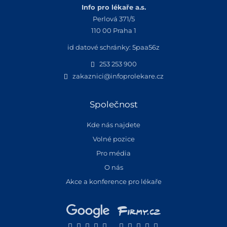
Info pro lékaře a.s.
Perlová 371/5
110 00 Praha 1
id datové schránky: 5paa56z
253 253 900
zakaznici@infoprolekare.cz
Společnost
Kde nás najdete
Volné pozice
Pro média
O nás
Akce a konference pro lékaře