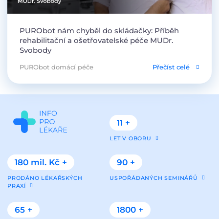
PURObot nám chyběl do skládačky: Příběh
rehabilitační a ošetřovatelské péče MUDr.
Svobody
PURObot domácí péče
Přečíst celé
11 +
LET V OBORU
180 mil. Kč +
90 +
PRODÁNO LÉKAŘSKÝCH
USPOŘÁDANÝCH SEMINÁŘŮ
PRAXÍ
65 +
1800 +