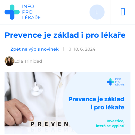
Přejít
k
hlavnímu
obsahu
Prevence je základ i pro lékaře
Zpět na výpis novinek
10. 6. 2024
Lola Trinidad