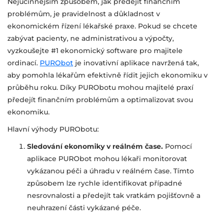
Nejúčinnějším způsobem, jak předejít finančním
problémům, je pravidelnost a důkladnost v
ekonomickém řízení lékařské praxe. Pokud se chcete
zabývat pacienty, ne administrativou a výpočty,
vyzkoušejte #1 ekonomický software pro majitele
ordinací.
PURObot
je inovativní aplikace navržená tak,
aby pomohla lékařům efektivně řídit jejich ekonomiku v
průběhu roku. Díky PURObotu mohou majitelé praxí
předejít finančním problémům a optimalizovat svou
ekonomiku.
Hlavní výhody PURObotu:
Sledování ekonomiky v reálném čase.
Pomocí
aplikace PURObot mohou lékaři monitorovat
vykázanou péči a úhradu v reálném čase. Tímto
způsobem lze rychle identifikovat případné
nesrovnalosti a předejít tak vratkám pojišťovně a
neuhrazení části vykázané péče.