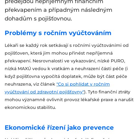
předejdou nepříjemným finančním
překvapením a případným následným
dohadům s pojišťovnou.
Problémy s ročním vyúčtováním
Lékaři se každý rok setkávají s ročními vyúčtováními od
pojišťoven, která jim mohou přinést nepříjemná
překvapení. Nesrovnalosti ve vykazování, nízké PURO,
nízká MAXÚ vedou k vratkám a neuhrazení části péče (i
když pojišťovna vypočítá doplatek, může být část péče
neuhrazena, viz článek
"Co si pohlídat v ročním
vyúčtování od zdravotní pojišťovny"
). Tyto finanční ztráty
mohou významně ovlivnit provoz lékařské praxe a narušit
ekonomickou stabilitu.
Ekonomické řízení jako prevence