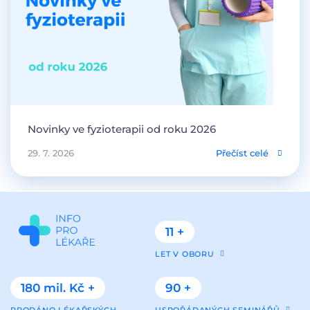
Novinky ve fyzioterapii od roku 2026
29. 7. 2026
Přečíst celé
11 +
LET V OBORU
180 mil. Kč +
90 +
PRODÁNO LÉKAŘSKÝCH
USPOŘÁDANÝCH SEMINÁŘŮ