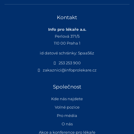
Kontakt
Info pro lékaře a.s.
Perlová 371/5
110 00 Praha 1
id datové schránky: 5paa56z
253 253 900
zakaznici@infoprolekare.cz
Společnost
Kde nás najdete
Volné pozice
Pro média
O nás
Akce a konference pro lékaře