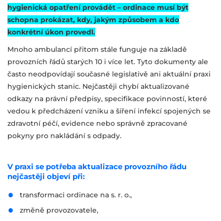
hygienická opatření provádět – ordinace musí být
schopna prokázat, kdy, jakým způsobem a kdo
konkrétní úkon provedl.
Mnoho ambulancí přitom stále funguje na základě
provozních řádů starých 10 i více let. Tyto dokumenty ale
často neodpovídají současné legislativě ani aktuální praxi
hygienických stanic. Nejčastěji chybí aktualizované
odkazy na právní předpisy, specifikace povinností, které
vedou k předcházení vzniku a šíření infekcí spojených se
zdravotní péčí, evidence nebo správně zpracované
pokyny pro nakládání s odpady.
V praxi se potřeba aktualizace provozního řádu
nejčastěji objeví při:
transformaci ordinace na s. r. o.,
změně provozovatele,