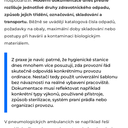
hospodářství.
Moderní dokumentace dnes přesně
rozlišuje jednotlivé druhy zdravotnického odpadu,
způsob jejich třídění, označování, skladování a
transportu.
Běžně se uvádějí katalogová čísla odpadů,
požadavky na obaly, maximální doby skladování nebo
postupy při havárii a kontaminaci biologickým
materiálem.
Z praxe je navíc patrné, že hygienické stanice
dnes mnohem více posuzují, zda provozní řád
skutečně odpovídá konkrétnímu provozu
ordinace. Nestačí tedy použít univerzální šablonu
bez návaznosti na reálné vybavení pracoviště.
Dokumentace musí reflektovat například
konkrétní typy výkonů, používané přístroje,
způsob sterilizace, systém praní prádla nebo
organizaci provozu.
V pneumologických ambulancích se například řeší