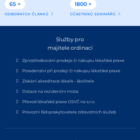
65 +
1800 +
ODBORNÝCH ČLÁNKŮ
ÚČASTNÍKŮ SEMINÁŘŮ
Služby pro
majitele ordinací
Zprostředkování prodeje či nákupu lékařské praxe
Poradenství při prodeji či nákupu lékařské praxe
Získání akreditace lékaře - školitele
Dotace na rezidenční místa
Převod lékařské praxe OSVČ na s.r.o.
Provozní řád poskytovatele zdravotních služeb