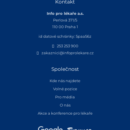
Kontakt
Info pro lékaře a.s.
Perlová 371/5
110 00 Praha 1
id datové schránky: 5paa56z
253 253 900
zakaznici@infoprolekare.cz
Společnost
Kde nás najdete
Volné pozice
Pro média
O nás
Akce a konference pro lékaře