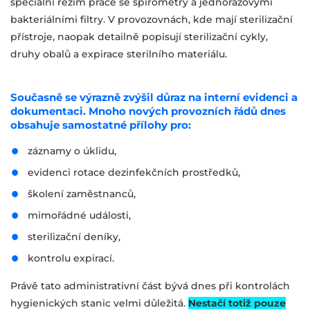
speciální režim práce se spirometry a jednorázovými
bakteriálními filtry. V provozovnách, kde mají sterilizační
přístroje, naopak detailně popisují sterilizační cykly,
druhy obalů a expirace sterilního materiálu.
Současně se výrazně zvýšil důraz na interní evidenci a
dokumentaci. Mnoho nových provozních řádů dnes
obsahuje samostatné přílohy pro:
záznamy o úklidu,
evidenci rotace dezinfekčních prostředků,
školení zaměstnanců,
mimořádné události,
sterilizační deníky,
kontrolu expirací.
Právě tato administrativní část bývá dnes při kontrolách
hygienických stanic velmi důležitá.
Nestačí totiž pouze