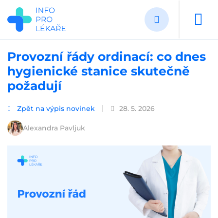
Přejít
k
hlavnímu
obsahu
Provozní řády ordinací: co dnes
hygienické stanice skutečně
požadují
Zpět na výpis novinek
28. 5. 2026
Alexandra Pavljuk