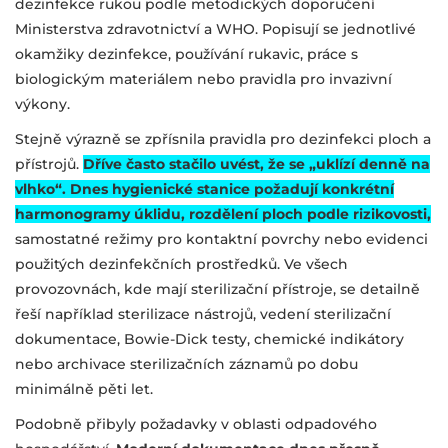
dezinfekce rukou podle metodických doporučení
Ministerstva zdravotnictví a WHO. Popisují se jednotlivé
okamžiky dezinfekce, používání rukavic, práce s
biologickým materiálem nebo pravidla pro invazivní
výkony.
Stejně výrazně se zpřísnila pravidla pro dezinfekci ploch a
přístrojů.
Dříve často stačilo uvést, že se „uklízí denně na
vlhko“. Dnes hygienické stanice požadují konkrétní
harmonogramy úklidu, rozdělení ploch podle rizikovosti,
samostatné režimy pro kontaktní povrchy nebo evidenci
použitých dezinfekčních prostředků. Ve všech
provozovnách, kde mají sterilizační přístroje, se detailně
řeší například sterilizace nástrojů, vedení sterilizační
dokumentace, Bowie-Dick testy, chemické indikátory
nebo archivace sterilizačních záznamů po dobu
minimálně pěti let.
Podobně přibyly požadavky v oblasti odpadového