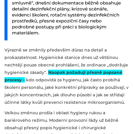
smluvně“, dnešní dokumentace běžně obsahuje
detailní dezinfekční plány, krizové scénáře,
evidenci školení, rotační systémy dezinfekčních
prostředků, přesné expoziční časy nebo
podrobné postupy při práci s biologickým
materiálem.
Výrazně se změnily především důraz na detail a
prokazatelnost. Hygienické stanice dnes už většinou
nechtějí pouze obecné prohlášení, že ordinace „dodržuje
hygienické zásady“.
Naopak požadují přesně popsané
procesy –
kdo odpovídá za hygienu, jak často probíhá
školení personálu, jaké konkrétní přípravky se používají, v
jakých koncentracích, jak dlouho působí a jak se střídají
účinné látky kvůli prevenci rezistence mikroorganismů.
Velkou změnou prošla i oblast hygieny rukou a
bariérového režimu. Moderní provozní řády už běžně
obsahují přesný popis hygienické i chirurgické